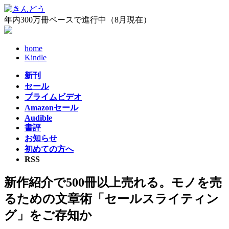
コ
ナ
ン
ビ
年内300万冊ペースで進行中（8月現在）
テ
ゲ
ン
ー
home
ツ
シ
Kindle
へ
ョ
ス
ン
新刊
キ
に
セール
ッ
移
プライムビデオ
プ
動
Amazonセール
Audible
書評
お知らせ
初めての方へ
RSS
新作紹介で500冊以上売れる。モノを売
るための文章術「セールスライティン
グ」をご存知か