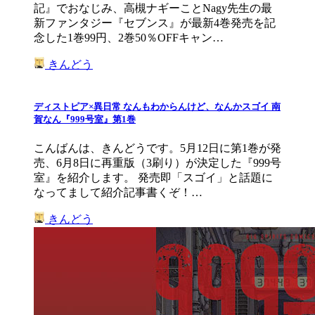
記』でおなじみ、高槻ナギーことNagy先生の最
新ファンタジー『セブンス』が最新4巻発売を記
念した1巻99円、2巻50％OFFキャン…
きんどう
ディストピア×異日常 なんもわからんけど、なんかスゴイ 南
賀なん『999号室』第1巻
こんばんは、きんどうです。5月12日に第1巻が発
売、6月8日に再重版（3刷り）が決定した『999号
室』を紹介します。 発売即「スゴイ」と話題に
なってまして紹介記事書くぞ！…
きんどう