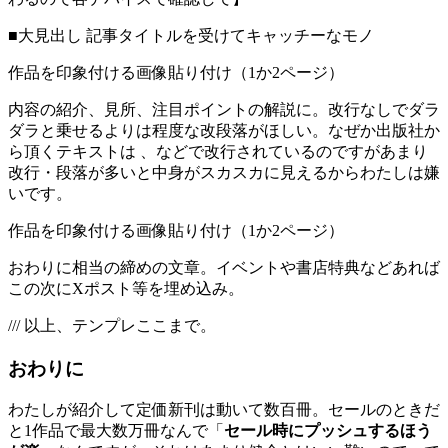
■大見出し 記事タイトルを受けてキャッチーなモノ
作品を印象付ける画像貼り付け（1か2ページ）
内容の紹介、見所、注目ポイントの解説に。改行なしでダラ
ダラと乗せるよりは程度な改段落がほしい。なぜか出版社か
ら頂くテキストは 、などで改行されているのですがあまり
改行・段落が多いと中身がスカスカに見えるからわたしは嫌
いです。
作品を印象付ける画像貼り付け（1か2ページ）
おわりに相当の締めの文章。イベントや書店特典などあれば
この次にXポスト等を埋め込み。
/// 以上、テンプレここまで。
おわりに
わたしが紹介して定価新刊は動いて数百冊。セールのときだ
と1作品で最大数万冊なんで「
セール時にプッシュするほう