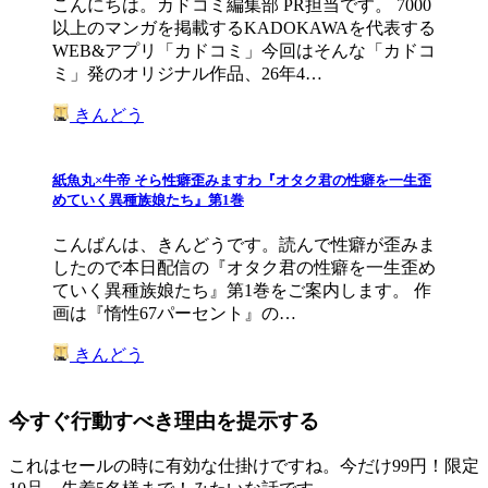
こんにちは。カドコミ編集部 PR担当です。 7000
以上のマンガを掲載するKADOKAWAを代表する
WEB&アプリ「カドコミ」今回はそんな「カドコ
ミ」発のオリジナル作品、26年4…
きんどう
紙魚丸×牛帝 そら性癖歪みますわ『オタク君の性癖を一生歪
めていく異種族娘たち』第1巻
こんばんは、きんどうです。読んで性癖が歪みま
したので本日配信の『オタク君の性癖を一生歪め
ていく異種族娘たち』第1巻をご案内します。 作
画は『惰性67パーセント』の…
きんどう
今すぐ行動すべき理由を提示する
これはセールの時に有効な仕掛けですね。今だけ99円！限定