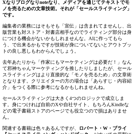
Xなりブログなりnoteなり、メディアを通じてテキストでモ
ノを売るための文章技術。それが「セールスライティング」
です。
編集者の業務にはそもそも「宣伝」は含まれてませんし、出
版営業も対ストア・対書店相手なのでライティング部分は身
につける機会がないかもしれませんな。AIに作ってもら
う、で出来るかもですが技術が身についてないとアウトプッ
トの良し悪しもわからんでしょう。
去年あたりから「作家にもマーケティングは必要だ！」なん
て邪神ちゃんマーケティングを推したりしましたが、セール
スライティングはより直接的な「モノを売るため」の文章術
となります。クリエイターの方の場合は「あらすじ・内容紹
介」をつくる際に参考になるかもしれませんね。
セールスライティングは大きく4つのロジックで成立しま
す。身につければ自前のXや自社サイト、もちろんKindleな
どの電子書籍ストアのページでも役立つので損はありませ
ん。
関連する書籍は色々あるんですが、
ロバート・W・ブライ