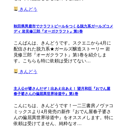
きんどう
秋田県男鹿市でクラフトビールをつくる脱力系ガールズコメ
ディ 岩見修三郎『オーガクラフト』第1巻
こんばんは、きんどうです。スクエニから4月に
配信された脱力系★ガールズ醸造ストーリー 岩
見修三郎『オーガクラフト』第1巻を紹介しま
す。こちらも特に依頼は受けてない…
きんどう
主人公が婆さんだぞ！出あえ出あえ！ 望月和臣『おでん屋
春子婆さんの偏屈異世界珍道中』第1巻
こんにちは、きんどうです！一二三書房ノヴァコ
ミックスより4月発売の新作『おでん屋春子婆さ
んの偏屈異世界珍道中』をオススメします。特に
依頼は受けてません、純粋なオ…