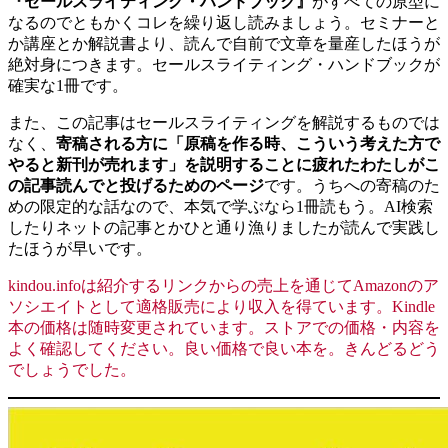
『セールスライティング・ハンドブック』
がすべての原型に
なるのでともかくコレを繰り返し読みましょう。セミナーと
か講座とか解説書より、読んで自前で文章を量産したほうが
絶対身につきます。セールスライティング・ハンドブックが
確実な1冊です。
また、この記事はセールスライティングを解説するものでは
なく、
寄稿される方に「原稿を作る時、こういう考えた方で
やると新刊が売れます」を
説明することに疲れたわたしがこ
の記事読んでと投げるため
のページ
です。うちへの寄稿のた
めの限定的な話なので、本気で学ぶなら1冊読もう。AI検索
したりネットの記事とかひと通り漁りましたが読んで実践し
たほうが早いです。
kindou.infoは紹介するリンクからの売上を通じてAmazonのア
ソシエイトとして適格販売により収入を得ています。Kindle
本の価格は随時変更されています。ストアでの価格・内容を
よく確認してください。良い価格で良い本を。きんどるどう
でしょうでした。