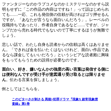
ファンタジーなのかラブコメなのかミステリーなのかすら説
明もせずに「この作品の内容はですね！」って話はじめられ
ても……一応、これも発信側の信頼が高ければゴリ押せるん
ですが。「あなたが言うなら面白いんだろう」。レーベルの
役職持ちであったり、作者自身であるなど……ですが、ジャ
ンプだから売れる時代でもないので丁寧にするほうが無難で
しょう。
悲しい話で、わたし自身も読者からの信頼は高くはありませ
ん。「できれば金を払いたくはないけれど、面白い作品であ
るなら課金してもいいだろう」というシビアな読者殿に興味
をもってもらうための説得が必要なのです。
面白い、好き、嫌いなんかの強度の高い言葉は発信する側に
は便利なんですが受け手が意図通り受け取るとは限りませ
ん
。伝わる言葉を探しましょう。
例としてはこちらを。
このビターさが刺さる 異能×犯罪ドラマ『現象X 超常現象捜
査録』第1巻