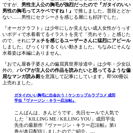
ですが、
男性主人公の胸毛が強烈だったので『ガタイのいい
男性の胸毛ってスケベですね！』
で推しました。普段とどか
ない……男性にセクシーさを感じる層にも好評でした。
『オーガクラフト』は少年にしか見えない成人女性がうっす
いボディで水着着てるイラストを見て「売れそう」と感じた
ので、それに
フェチを感じるユーザーさんに猛烈にアピール
しました。びっくりするくらい動きました。ちなみにそんな
水着姿は本編にありません。
『おでん屋春子婆さんの偏屈異世界珍道中』は少年・少女以
外の、
ババアが主人公の作品を読みたいと思ってるような偏
屈なマンガ読み殿
を意識して記事にしています。即500冊以
上売れました。
ガタイのいい胸毛に出会おう！ケンカップルラブコメ 成田
芋虫『ヴァージン・キラー忍法帖』
こんばんは、きんどうです。先日セールで人気で
した「KILLING ME / KILLING YOU」成田芋虫
先生の最新作『ヴァージン・キラー忍法帖』第1
巻が本日配信しましたのでご紹介。…