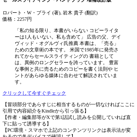
ロバート・W・ブライ (著), 岩木 貴子 (翻訳)
価格：2257円
「私の知る限り、本書がいらない コピーライタ
ーは1人もいない。私も含めて」 広告の父、デイ
ヴィッド・オグルヴィ氏推薦 本書は、「売る」
ための文章術の本です。 米国で1985年に発売さ
れてからセールスライティングの 書籍として
は、異例のロングセラーを誇っています。 豊富
な事例と共に売るためのコピーを書く法則や ヒ
ントがあらゆる媒体に合わせて解説されていま
す。
クリックして今すぐチェック
【冒頭部分であらすじに相当するものが一切なければここに
引用で内容紹介をKindleから引っ張る】
【作者・編集部等がXで第1話試し読みを公開していれば直
下に貼って誘導する】
【PC環境・スマホで上記のコンテンツリンクは表示法が変
わるので各デバイスで確認して】