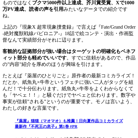
ものではなく
ブクマ5000件以上達成、芥川賞受賞、Xで1000
万PV達成、読者の声を引用
みたいなデータでの紹介です
ね。
上記の『現象X 超常現象捜査録』で言えば『Fate/Grand Order
-絶対魔獣戦線バビロニア-』18話で絵コンテ・演出・作画監
督なんて実績部分がそれに辺ります。
客観的な証拠部分が強い場合はターゲットの明確化もベネフ
ィット部分も軽めでいいです
。すでに信頼があるので、作品
の”内容”紹介を厚めのほうが興味を引けます。
たとえば『薬屋のひとりごと』原作者の最新コミカライズ！
だとか、紙魚丸×牛帝というフェチに強い二人がタッグを組
んだ！で十分伝わります。紙魚丸×牛帝をよくわからなくて
も「ヤベェ！！」と騒ぐだけでヤベェと伝わります。数字や
事実が信頼”
される
”というのが重要です。モノは言いよう、
わたしの好きな言葉です。
『薬屋』猫猫（マオマオ）も推薦！日向夏作品コミカライズ
最新作『不死王の息子』第1巻 #PR