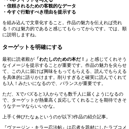
・信頼されるための客観的なデータ
・今すぐ行動すべき理由を提示する
を組み込んで文章化すること。作品の魅力を伝えれば売れ
る！のは魅力的であると感じてもらってからです。では、順
に説明しますね。
ターゲットを明確にする
最初に読者殿が
「わたしのための本だ！」
と感じてくれそう
なイメージを提示することが重要です。作品の魅力を尖らせ
て、この人に届けば興味をもってもらえる、読んでもらえる
を具体的に語りかけます。削りすぎると確実に読んでくれて
も3人！みたいになるので、バランスが重要です。
ただ、Xでバズると3人からでも数千人に届くようになるの
で、ターゲットが熱量高く反応してくれることを期待できそ
うなテーマならいいかな。
上手く伸びたなぁというのが以下3作品の紹介記事。
『ヴァージン・キラー忍法帖』は忍者を題材にしたラブコメ