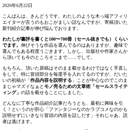
2026年6月22日
こんばんは、きんどうです。わたしのような木っ端アフィリ
エイターが言うのもおこがましい話なんですが、寄稿頂いた
新刊紹介記事が伸び悩んでおります。
わたしが書評を書くと100〜700冊（セール抜きでも）くらい
でます。
伸びそうな作品を選んでるのはありますが、趣味で
選んでもある程度うごきます。しかし、出版社や作家さんか
ら頂いても今のところそこまで……でして。
もちろん、頂いた原稿はそのまま載せるわけではなく手直し
をして、特に冒頭部分を毎度手を入れてるのですが、だいた
いの初稿が「
作品内容を説明する
」ことが中心なのでこのま
まじゃマズイなぁと
モノ売るための文章術「セールスライテ
ィング」
の話を載せることにしました。
どんなに丁寧な作品紹介記事だろうとも、最初に興味を引
く！というのが肝心「ファンタジーなのかラブコメなのかも
説明せずにいきなり冒頭の内容を話しだす」それじゃあ、読
者は逃げます。