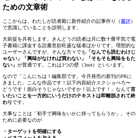
ための文章術
ここからは、わたしが読者殿に新作紹介の記事作り（
書評
）
で意識していることを説明します。
大前提を共有します。きんどうの読者は月に数十冊平気で電
子書籍に課金する読書意欲旺盛な猛者ばかりです。理想的な
ユーザーさんですが、そんな方々でも
「なんでも読むわけじ
ゃない」「興味がなければ買わない」「そもそも興味をもた
ない」
が普通です。これは3つの壁（3not）といいます。
なので「こんにちは！編集部です。今月発売の新刊のPRに
きました。こんな作品です！以下内容紹介スクショぺろ〜
どうです！面白そうじゃないですか！以上です！」なんて
言
いたいことを一方的にいうだけのテキストは即離脱されて終
わり
です。
大事なことは「初手で興味をいかに持ってもらうか」。その
ために必要なのが
・ターゲットを明確にする
・ベネフィットを与える