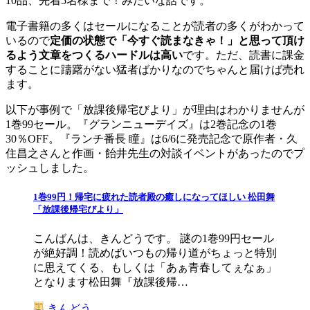
10品、先着5名様まで！みたいな話です。
電子書籍の多くはセールになることが読者の多くがわかって
いるので
定価の状態で「今すぐ読まなきゃ！」と思って頂け
るよう文章をつくるハードルは高い
です。ただ、読書に課金
することに躊躇がない猛者ばかりなのでちゃんと届けば売れ
ます。
以下が事例で「放課後帰宅びより」が理由はわかりませんが
1巻99セール。『グランニューデイズ』は2巻記念の1巻
30％OFF。『ランチ番長 瞳』は6/6に発売記念で原作者・久
住昌之さんと作画・飴井先生の対談イベントがあったのでプ
ッシュしました。
1巻99円！帰宅に疲れた読者殿の癒しになってほしい 松田舞
「放課後帰宅びより」
こんばんは、きんどうです。 謎の1巻99円セール
が絶好調！読めばいつもの帰り道がちょっと特別
に思えてくる、もしくは「あぁ青春してぇなぁ」
となります松田舞『放課後帰…
きんどう