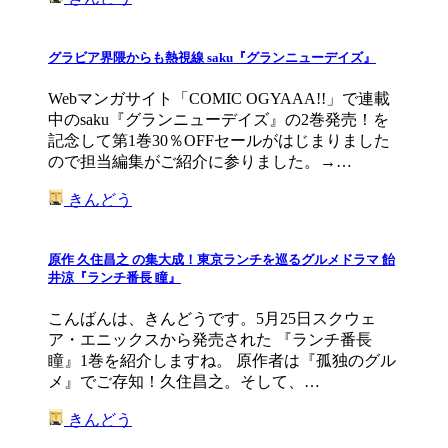
グラビア界隈からも熱視線 saku『グランニューデイズ』
Webマンガサイト「COMIC OGYAAA!!」で連載
中のsaku『グランニューデイズ』の2巻発売！を
記念して第1巻30％OFFセールがはじまりました
ので担当編集がご紹介に参りました。→…
きんどう
原作 久住昌之 の集大成！東京ランチを巡るグルメドラマ 飴
井涼『ランチ番長 瞳』
こんばんは、きんどうです。5月25日スクウェ
ア・エニックスから発売された 『ランチ番長
瞳』1巻を紹介しますね。 原作者は『孤独のグル
メ』でご存知！久住昌之。そして、…
きんどう