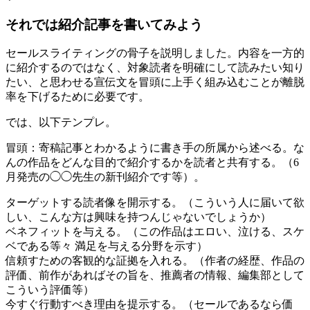
それでは紹介記事を書いてみよう
セールスライティングの骨子を説明しました。内容を一方的
に紹介するのではなく、対象読者を明確にして読みたい知り
たい、と思わせる宣伝文を冒頭に上手く組み込むことが離脱
率を下げるために必要です。
では、以下テンプレ。
冒頭：寄稿記事とわかるように書き手の所属から述べる。な
んの作品をどんな目的で紹介するかを読者と共有する。（6
月発売の◯◯先生の新刊紹介です等）。
ターゲットする読者像を開示する。（こういう人に届いて欲
しい、こんな方は興味を持つんじゃないでしょうか）
ベネフィットを与える。（この作品はエロい、泣ける、スケ
ベである等々 満足を与える分野を示す）
信頼すための客観的な証拠を入れる。（作者の経歴、作品の
評価、前作があればその旨を、推薦者の情報、編集部として
こういう評価等）
今すぐ行動すべき理由を提示する。（セールであるなら価