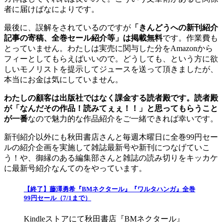
者に届けばなによりです。
最後に、誤解をされているのですが
「きんどうへの新刊紹介
記事の寄稿、全巻セール紹介等」は掲載無料
です。作業費も
とっていません。わたしは実売に関与した分をAmazonから
フィーとしてもらえばいいので。どうしても、という方に欲
しいモノリストを提示してジュースを送って頂きましたが、
本当にお金は気にしていません。
わたしの顧客は出版社ではなく課金する読者殿です。読者殿
が「なんだその作品！読みてぇぇ！！」と思ってもらうこと
が一番
なので魅力的な作品紹介をご一緒できれば幸いです。
新刊紹介以外にも秋田書店さんと毎週木曜日に全巻99円セー
ルの紹介企画を実施して雑誌最新号や新刊につなげていこ
う！や、御縁のある編集部さんと雑誌の読み切りをキッカケ
に最新号紹介なんてのをやっています。
【終了】藤澤勇希『BMネクタール』『ワルタハンガ』全巻
99円セール（7/1まで）
Kindleストアにて秋田書店『BMネクタール』