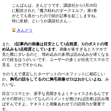
こんばんは、きんどうです。講談社から5月20日
に配信された『魔力枯れのダークエルフ』第1巻
がとても良かったので紹介記事を起こしますね。
特に依頼、というか講談社さん…
きんどう
また、
1記事内の画像は目安として3点程度、Xのポストの埋
め込みも3点程度としています
。画像が多すぎるとスマホで
見た際にダレるのと、埋め込みの多用は読み込みが遅くなる
ので絞るほうがいいです。ユーザーの多くが出先でスマホで
見る、とかですからね。
そのうえで選定したターゲットのベネフィットに相応しい
か。
胸毛の話をしてるのに胸毛画像ゼロはおかしいよね
、み
たいな。
目立つコマとか、派手な見開きをよくチョイスされるんです
がその部分についてなんのコメントが無ければ読者は読み飛
ばすんですよ。テキストと画像あわせての説得力が重要で
す。