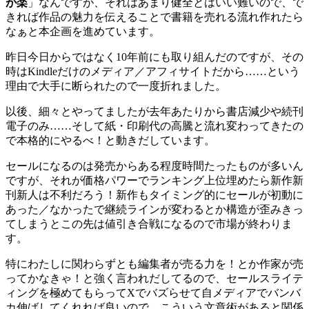
が楽
」なんですが、それはあまり健全とはいい難いので、で
きれば作品の魅力を伝えることで書籍を売れる流れ作れたら
なぁと本企画を進めています。
昨日今日からではなく10年前にも取り組んだのですが、その
時はKindleだけのメディア／アフィサイトだから……という
理由で大手に断られたので一度折れました。
以後、細々とやってましたが去年あたりから書店減少や続刊
電子のみ……そして紙・印刷代の高騰と流れ変わってきたの
で本格的にやるべ！と動きだしています。
セールになるのは発売からある程度時間たったものが多いん
ですが、それが価格パワーでランキング上位埋めたら新作新
刊新人は不利だろう！新作もタイミング的にセールが初動に
あった／なかったで継続ラインが変わるとか構造が歪みきっ
てしまうとこの先は値引き合戦になるので市場が終わりま
す。
特にわたしに関わらずとも編集者が売る力を！とか作家が売
ってかなきゃ！と強く言われだしてるので、セールスライテ
ィングを極めてもらってXでバズらせて自メディアでバンバ
カ伸ばしてくれれば良いので。こういう文章術があると関係