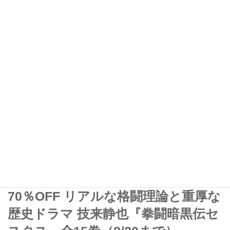
新着記事
セール
人気
2026年08月08日
50％還元 Amazonマンガ毎週末セー
ル『アツいスポーツ漫画』3000冊以
上 初日ベストセラー『少女ファイ
ト』既刊18巻
2026年08月07日
70％OFF リアルな格闘理論と重厚な
歴史ドラマ 技来静也『拳闘暗黒伝セ