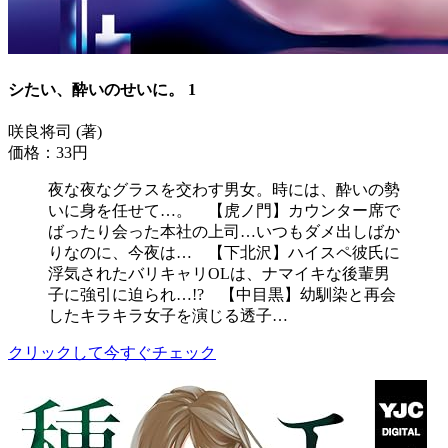
シたい、酔いのせいに。 1
咲良将司 (著)
価格：33円
夜な夜なグラスを交わす男女。時には、酔いの勢
いに身を任せて…。 【虎ノ門】カウンター席で
ばったり会った本社の上司…いつもダメ出しばか
りなのに、今夜は… 【下北沢】ハイスペ彼氏に
浮気されたバリキャリOLは、ナマイキな後輩男
子に強引に迫られ…!? 【中目黒】幼馴染と再会
したキラキラ女子を演じる透子…
クリックして今すぐチェック