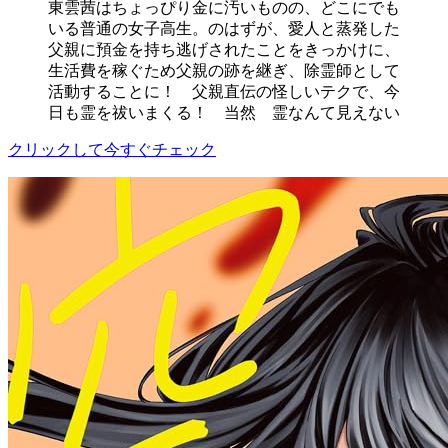
東雲茜はちょっぴり金に汚いものの、どこにでも
いる普通の女子高生。のはずが、愛人と蒸発した
父親に預金を持ち逃げされたことをきっかけに、
生活費を稼ぐため父親の跡を継ぎ、除霊師として
活動することに！ 父親直伝の怪しいテクで、今
日も霊を祓いまくる！ 当然 霊なんて見えない
クリックして今すぐチェック