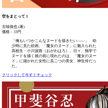
空をまとって 1
古味慎也 (著)
価格：33円
「俺もいつかこんなヌードを描きたい――」 幼
少時に見た絵画、「魔女のヌード」に魅入られた
高校生・小川波路（おがわはろ）。日々、独学で
ヌードを描く彼の前に現れたのは、「魔女のヌー
ド」に描かれた女性に瓜二つの美女、神生伶だっ
た。
クリックして今すぐチェック