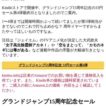
Kindleストアで開催中、グランドジャンプ15周年記念の33円
セール第4弾最終日となりましたのでご案内。
1〜4弾までは開催時期かぶって続いてましたが第5弾相当が
きてないのでこれで打ち止めかな？ 周年イヤーですからま
たやってほしいものですなぁ。
注目は『ジェイエム』のTVアニメ化が決定した大武政夫
『
女子高生除霊師アカネ！
』や『
空をまとって
』『
カモのネ
ギには毒がある
』など連載中作品の序盤が大幅値引きとなっ
ています。
グランドジャンプ15周年記念 33円セール第4弾
kindou.infoは読者のAmazonでのお買い物を通じて適格収入を
得ています。また、Kindle本の価格は随時変更されていま
す。ご購入の前にAmazon上の価格・内容をよく確認してく
ださい。
グランドジャンプ15周年記念セール