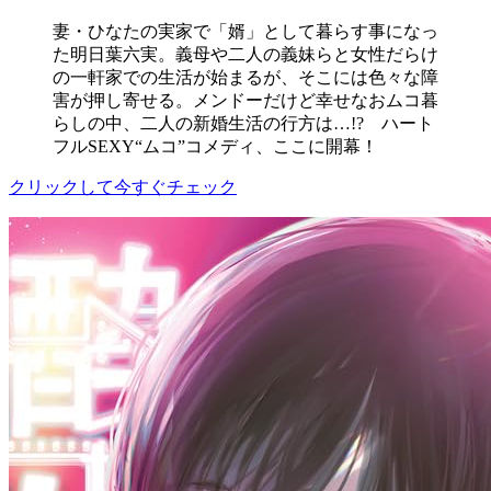
妻・ひなたの実家で「婿」として暮らす事になっ
た明日葉六実。義母や二人の義妹らと女性だらけ
の一軒家での生活が始まるが、そこには色々な障
害が押し寄せる。メンドーだけど幸せなおムコ暮
らしの中、二人の新婚生活の行方は…!? ハート
フルSEXY“ムコ”コメディ、ここに開幕！
クリックして今すぐチェック