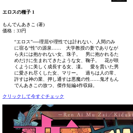
エロスの種子 1
もんでんあきこ (著)
価格：33円
“エロス”──理屈や理性では計れない、人間のみ
に宿る“性”の源泉…… 大学教授の妻でありなが
ら夫には抱かれない女、珠子。 男に抱かれるた
めだけに生まれてきたような女、鞠子。 花が咲
くように美しく成長する女、凜。 愛を貫いた男
に愛され尽くした女、マリー。 過ちは人の常、
許すは神の業、押し通すは悪魔の性……鬼才もん
でんあきこの放つ、傑作短編4作収録。
クリックして今すぐチェック