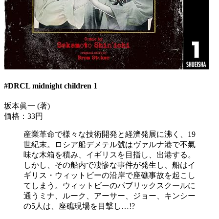
#DRCL midnight children 1
坂本眞一 (著)
価格：33円
産業革命で様々な技術開発と経濟発展に沸く、19
世紀末。ロシア船デメテル號はヴァルナ港で不氣
味な木箱を積み、イギリスを目指し、出港する。
しかし、その船内で凄惨な事件が発生し、船はイ
ギリス・ウィットビーの沿岸で座礁事故を起こし
てしまう。ウィットビーのパブリックスクールに
通うミナ、ルーク、アーサー、ジョー、キンシー
の5人は、座礁現場を目撃し…!?