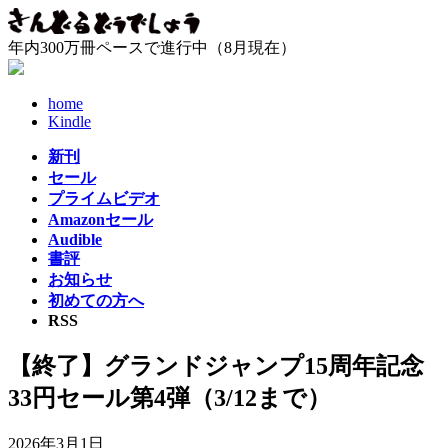
コ
ナ
ン
ビ
年内300万冊ペースで進行中（8月現在）
テ
ゲ
ン
ー
ツ
シ
home
へ
ョ
Kindle
ス
ン
新刊
キ
に
セール
ッ
移
プライムビデオ
プ
動
Amazonセール
Audible
書評
お知らせ
初めての方へ
RSS
【終了】グランドジャンプ15周年記念
33円セール第4弾（3/12まで）
2026年3月1日