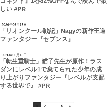
コネクト』1巻82%OFFなんで読んで欲
しい #PR
2026年06月15日
「リオンクール戦記」Nagyの新作王道
ファンタジー『セブンス』
2026年06月15日
「転生重騎士」猫子先生が原作！ラス
ダンにレベル1で棄てられた少年の成
り上がりファンタジー『レベルが支配
する世界で』 #PR
投
固
固
固
1
2
…
5
»