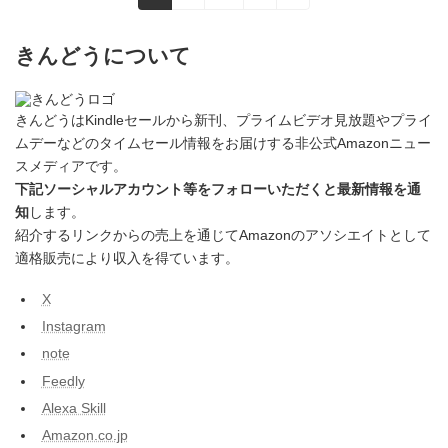
定
定
定
稿
ペ
ペ
ペ
ー
ー
ー
きんどうについて
の
ジ
ジ
ジ
ペ
きんどうはKindleセールから新刊、プライムビデオ見放題やプライ
ー
ムデーなどのタイムセール情報をお届けする非公式Amazonニュー
ジ
スメディアです。
下記ソーシャルアカウント等をフォローいただくと最新情報を通
送
知
します。
り
紹介するリンクからの売上を通じてAmazonのアソシエイトとして
適格販売により収入を得ています。
X
Instagram
note
Feedly
Alexa Skill
Amazon.co.jp