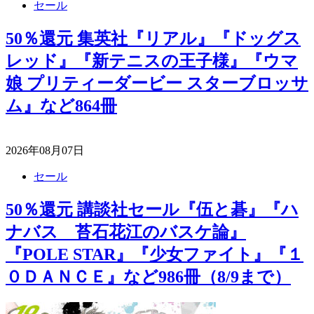
セール
50％還元 集英社『リアル』『ドッグス
レッド』『新テニスの王子様』『ウマ
娘 プリティーダービー スターブロッサ
ム』など864冊
2026年08月07日
セール
50％還元 講談社セール『伍と碁』『ハ
ナバス 苔石花江のバスケ論』
『POLE STAR』『少女ファイト』『１
０ＤＡＮＣＥ』など986冊（8/9まで）