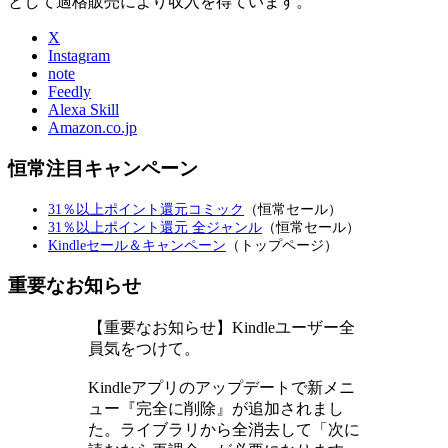
として適格販売により収入を得ています。
X
Instagram
note
Feedly
Alexa Skill
Amazon.co.jp
恒常注目キャンペーン
31％以上ポイント還元コミック
（恒常セール）
31％以上ポイント還元 全ジャンル
（恒常セール）
Kindleセール＆キャンペーン
（トップページ）
重要なお知らせ
【重要なお知らせ】Kindleユーザー全
員気をつけて。
Kindleアプリのアップデートで新メニ
ュー『完全に削除』が追加されまし
た。ライブラリから全消去して「次に