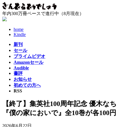
コ
ナ
ン
ビ
年内300万冊ペースで進行中（8月現在）
テ
ゲ
ン
ー
ツ
シ
home
へ
ョ
Kindle
ス
ン
新刊
キ
に
セール
ッ
移
プライムビデオ
プ
動
Amazonセール
Audible
書評
お知らせ
初めての方へ
RSS
【終了】集英社100周年記念 優木なち
『僕の家においで』全10巻が各100円
2026年6月22日