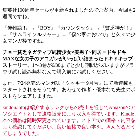
集英社100周年セールが更新されましたのでご案内。今回も2
週間ですね。
『俺物語!!』→『BOY』『カウンタック』→『貧乏神が！』
→『サムライソルジャー』→『僕の家においで』と久々の少
女マンガ枠ですね。
チョー貧乏ネガティブ純情少女×美男子×同居＝ドキドキ
MAXな女の子のアコガレがいっぱい詰まったドキドキラブ
ストーリー
。1〜3巻が6/30までと少し期間がズレますがブラ
ウザ試し読み無料なんで購入前にお試しください。
また、7/24発売のマンガ誌『クッキー 9月号』にて新連載も
スタートされるそうです。あわせて作者・優木なち先生のポ
ストをシェアしますね。
kindou.infoは紹介するリンクからの売上を通じてAmazonのア
ソシエイトとして適格販売により収入を得ています。Kindle
本の価格は随時変更されています。ストアでの価格・内容を
よく確認してください。良い価格で良い本を。きんどるどう
でしょうでした。