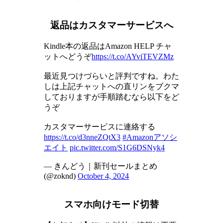
返品はカスタマーサービスへ
Kindle本の返品はAmazon HELP チャ
ットへどうぞ
https://t.co/AYviTEVZMz
最近見つけづらいと評判ですね。わた
しは上記チャットへの直リンをブクマ
しておりますが手順踏むなら以下をど
うぞ
カスタマーサービスに連絡する
https://t.co/d3nneZQtX3
#Amazonアソシ
エイト
pic.twitter.com/S1G6DSNyk4
— きんどう｜新刊セールまとめ
(@zoknd)
October 4, 2024
スマホ向けモード切替