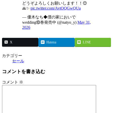
どうぞよろしくお願いします！！😊
🙏✨
pic.twitter.com/AvtOQGwQUa
— 優木なち◆僕の家においで
wedding⑩巻発売中 (@natyo_y)
May 31,
2026
X
Hatena
LINE
カテゴリー
セール
コメントを書き込む
コメント
※