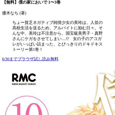
【無料】僕の家においで 1〜3巻
優木なち (著)
ちょー貧乏ネガティブ純情少女の美玲は、人並の
高校生活を送るため、アルバイトに励む日々。そ
んな中、美玲は不注意から、国宝級美男子・真野
さんにケガをさせてしまい…!? 女の子のアコガ
レがいっぱい詰まった、とびっきりのドキドキス
トーリー第1巻！
6/30までブラウザ試し読み無料