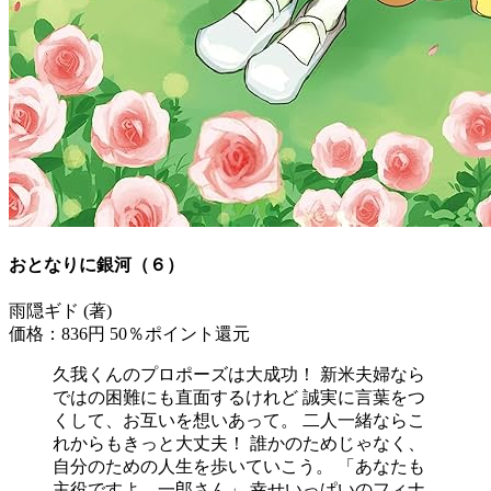
おとなりに銀河（６）
雨隠ギド (著)
価格：836円
50％ポイント還元
久我くんのプロポーズは大成功！ 新米夫婦なら
ではの困難にも直面するけれど 誠実に言葉をつ
くして、お互いを想いあって。 二人一緒ならこ
れからもきっと大丈夫！ 誰かのためじゃなく、
自分のための人生を歩いていこう。 「あなたも
主役ですよ 一郎さん」 幸せいっぱいのフィナ