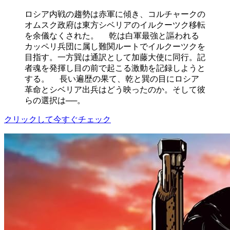
ロシア内戦の趨勢は赤軍に傾き、コルチャークの
オムスク政府は東方シベリアのイルクーツク移転
を余儀なくされた。 乾は白軍最強と謳われる
カッペリ兵団に属し難関ルートでイルクーツクを
目指す。一方巽は通訳として加藤大使に同行。記
者魂を発揮し目の前で起こる激動を記録しようと
する。 長い遍歴の果て、乾と巽の目にロシア
革命とシベリア出兵はどう映ったのか。そして彼
らの選択は──。
クリックして今すぐチェック