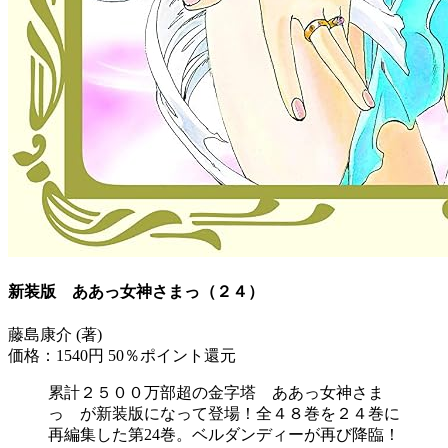
新装版 ああっ女神さまっ（２４）
藤島康介 (著)
価格：1540円
50％ポイント還元
累計２５００万部超の金字塔 ああっ女神さま
っ が新装版になって登場！全４８巻を２４巻に
再編集した第24巻。ベルダンディーが再び降臨！