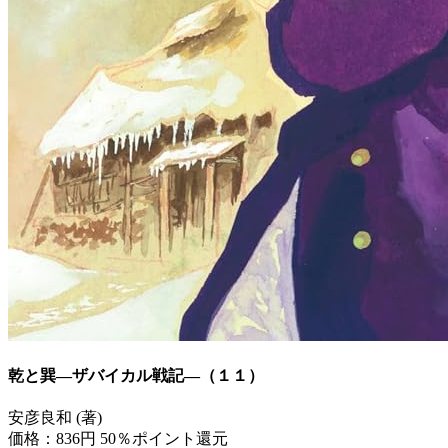
乾と巽―ザバイカル戦記―（１１）
安彦良和 (著)
価格：836円
50％ポイント還元