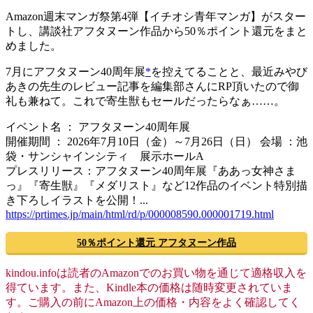
Amazon週末マンガ祭第4弾【イチオシ青年マンガ】がスター
トし、講談社アフタヌーン作品から50％ポイント還元をまと
めました。
7月にアフタヌーン40周年展
*
を控えてることと、最近みやび
あきの先生のレビュー記事を編集部さんにRP頂いたので御
礼も兼ねて。これで寄生獣もセールだったらなぁ……。
イベント名 ： アフタヌーン40周年展
開催期間 ： 2026年7月10日（金）～7月26日（日） 会場 ：池
袋・サンシャインシティ 展示ホールA
プレスリリース：アフタヌーン40周年展『ああっ女神さま
っ』『寄生獣』『メダリスト』など12作品のイベント特別描
き下ろしイラストを公開！...
https://prtimes.jp/main/html/rd/p/000008590.000001719.html
50％ポイント還元 アフタヌーン作品
kindou.infoは読者のAmazonでのお買い物を通じて適格収入を
得ています。また、Kindle本の価格は随時変更されていま
す。ご購入の前にAmazon上の価格・内容をよく確認してく