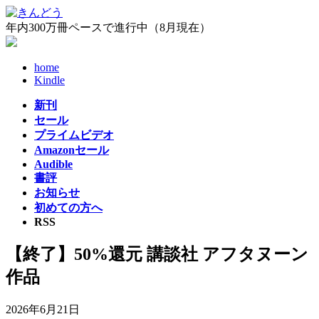
コ
ナ
ン
ビ
年内300万冊ペースで進行中（8月現在）
テ
ゲ
ン
ー
home
ツ
シ
Kindle
へ
ョ
ス
ン
新刊
キ
に
セール
ッ
移
プライムビデオ
プ
動
Amazonセール
Audible
書評
お知らせ
初めての方へ
RSS
【終了】50%還元 講談社 アフタヌーン
作品
2026年6月21日