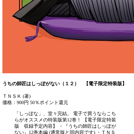
うちの師匠はしっぽがない（１２） 【電子限定特装版】
ＴＮＳＫ (著)
価格：900円
50％ポイント還元
「しっぽな」、堂々完結。 電子で買うならこち
らがオススメの特装版第12巻！ 【電子限定特装
版 収録予定内容】 ・『うちの師匠はしっぽが
ない』12巻本編 (通常版と同内容です) ・ＴＮＳ