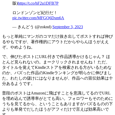
版)
https://t.co/hF2u1DFB7P
ロンドンゾンビ紀行だ！
pic.twitter.com/MFGQ6Dsm6A
— きんどう (@zoknd)
September 3, 2023
もっと単純にマンガのコマだけ抜き出してポストすれば伸び
るやもですが、著作権的にアウトだからやらんほうがええ
ぞ。やめようね。
で、伸びたポストにURL付きで作品誘導かけるじゃん？ ほ
とんど見られないの。まークリックされませんね！ ただ、
タイトルを覚えてKindleストアを検索される方がいるためな
のか、バズった作品のKindleランキングが明らかに伸びまし
た。わたしの儲けにはなりませんが、作品への宣伝効果は十
分あるようです。
普段のポストはAmazonに飛ばすことを意識してるのでURL
を埋め込んで誘導率がとても高い。フォロワーもそのために
うちを見てるから、ということもありますがバズるものの下
よりも単発でだしたほうがアフィだけで言えば効果高いで
す。