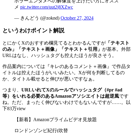
ホラーエンタメへの解像度を上げたい方にオスス
メ
pic.twitter.com/uut2j8XZwc
— きんどう (@zoknd)
October 27, 2024
というわけポイント解説
とにかくXのおすすめ欄見てるとわかるんですが
「テキスト
のみ」「テキスト＋画像」「テキスト＋引用」
が基本。外部
URLはなし、ハッシュタグも控えたほうが良さそう。
作品案内については『キレのあるコメント＋画像』で作品タ
イトルは控えたほうがいいみたい。Xが何を判断してるの
か、タイトル載せると伸びが悪いですなぁ。
つまり、
URLいれてXのルールでハッシュタグ（#pr #ad
等）をいれる必要のあるAmazonアソシエイトは超逆風
です
ね。ただ、まったく伸びないわけでもないんですが……。以
下83万view
【新着】Amazonプライムビデオ見放題
ロンドンゾンビ紀行(吹替