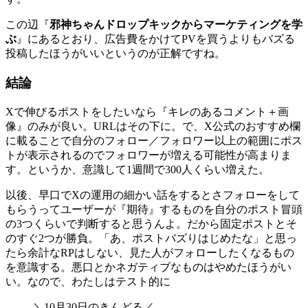
この辺『
邪神ちゃんドロップキックからマーケティングを学
ぶ
』にあるとおり、広告費をかけてPVを買うよりもバズる
投稿したほうがいいというのが正解ですね。
結論
Xで伸びるポストをしたいなら『キレのあるコメント＋画
像』のみが良い。URLはその下に。で、X公式のおすすめ欄
に載ることで自分のフォロー／フォロワー以上の範囲にポス
トが表示されるのでフォロワーが増える可能性が高まりま
す。というか、意識して1週間で300人くらい増えた。
以後、早口でXの運用の細かい話をするとさフォローをして
もらうってユーザーが『期待』するものを自分のポスト冒頭
の3つくらいで判断すると思うんよ。だから固定ポストとそ
のすぐ2つが勝負。「あ、ポストバズりはじめたな」と思っ
たら余計なRPはしない、見た人がフォローしたくなるもの
を意識する。悪口とかネガティブなものはやめたほうがい
い。なので、わたしはテスト的に
＼10月30日のきんどる／