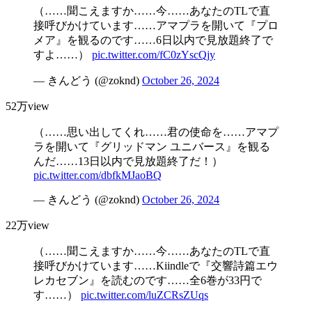
（……聞こえますか……今……あなたのTLで直
接呼びかけています……アマプラを開いて『プロ
メア』を観るのです……6日以内で見放題終了で
すよ……）
pic.twitter.com/fC0zYscQjy
— きんどう (@zoknd)
October 26, 2024
52万view
（……思い出してくれ……君の使命を……アマプ
ラを開いて『グリッドマン ユニバース』を観る
んだ……13日以内で見放題終了だ！）
pic.twitter.com/dbfkMJaoBQ
— きんどう (@zoknd)
October 26, 2024
22万view
（……聞こえますか……今……あなたのTLで直
接呼びかけています……Kiindleで『交響詩篇エウ
レカセブン』を読むのです……全6巻が33円で
す……）
pic.twitter.com/luZCRsZUqs