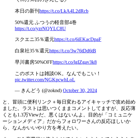
本日の新刊
https://t.co/LkA4L2dRcb
50%還元 ふつうの軽音部4巻
https://t.co/yzrNQYLC8U
スクエニ35％還元
https://t.co/6iEKacDpaF
白泉社35％還元
https://t.co/3w76tDd6tB
早川書房50%OFF
https://t.co/lgIZgav3k8
このポストは雑談OK。なんでもこい！
pic.twitter.com/NGKpcwhLoL
— きんどう (@zoknd)
October 30, 2024
と、冒頭に便利リンク＋毎日変わるアイキャッチで攻め始め
ました。ラストは思いつくままコメントしてますが、反応薄
くとも1.3万Viewだ、悪くはないんよ。目的が「コミュニケ
ーションメディア」だからフォロワーさんの反応ほしいか
ら、なんかいいやり方を考えたい。