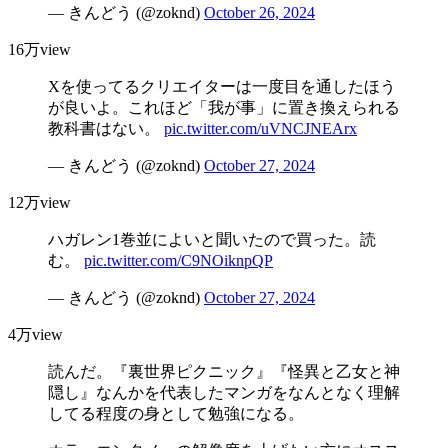
— きんどう (@zoknd)
October 26, 2024
16万view
Xを使ってるクリエイターは一度目を通したほう
が良いよ。これほど「我が事」に置き換えられる
教科書はない。
pic.twitter.com/uVNCJNEArx
— きんどう (@zoknd)
October 27, 2024
12万view
ハガレン1巻並によいと聞いたので買った。読
む。
pic.twitter.com/C9NOiknpQP
— きんどう (@zoknd)
October 27, 2024
4万view
読んだ。『裏世界ピクニック』『怪異と乙女と神
隠し』なんかを代表したマンガをなんとなく理解
してる程度の身として勉強になる。