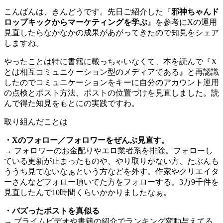
こんばんは、きんどうです。先日ご紹介した『
邪神ちゃんド
ロップキックからマーケティングを学ぶ
』を参考にXの運用
見直したらなかなかの成果があがってきたので知見をシェア
しますね。
やったことは特に書籍に載っちゃいなくて、本を読んで『X
とは相互コミュニケーション型のメディアである』と再認識
したのでコミュニケーションをキーに自分のアカウント運用
の点検とポスト方法、ポストの位置づけを見直しました。読
んで得た知見をもとにの実践ですわ。
取り組んだことは
・Xのフォロー／フォロワーをぜんぶ見直す。
→ フォロワーのお金配りやエロ業者系を排除。フォローし
ている更新が止まったものや、やり取りがない方、たぶんも
ううち見てないなぁという方などを外す。作家やクリエイタ
ーさんなどフォロー頂いてた方をフォローする。3万9千件を
見直したんで10時間くらいかかりましたなぁ。
・バズったポストを真似る
→ プライムビデオや書籍の紹介でランキング変動与えてる