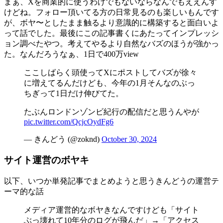
まぁ、Xを商業的に使うわけでもないならなんでもええんす
けどね。フォロー頂いてる方の日常見るのも楽しいもんです
が、ボヤ〜としたまま触るより意識的に構築すると面白いよ
って話でした。最後にこの記事書くにあたってインプレッシ
ョン調べたやつ。考えてやるより自然なバズのほうが強かっ
た。なんだろうなぁ、1日で400万view
ここしばらく頭使ってXにポストしてバズが徐々
に増えてるんだけども、今年の1月そんなのぶっ
ちぎって1日だけ伸びてた。
たぶんロンドンゾンビ紀行の配信だと思うんやが
pic.twitter.com/QcjcOydFg6
— きんどう (@zoknd)
October 30, 2024
サイト運営のボヤキ
以下、いつか単発記事でまとめようと思うきんどうの運営テ
ーマ的な話
メディア運営的なボヤきなんですけども「サイト
ぶっ壊れて10年分のログが飛んだ」→「アクセス