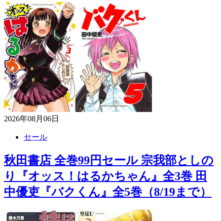
2026年08月06日
セール
秋田書店 全巻99円セール 宗我部としの
り『オッス！はるかちゃん』全3巻 田
中優吏『バクくん』全5巻（8/19まで）