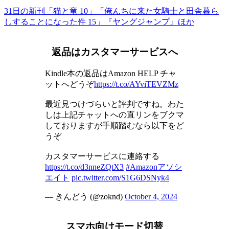
31日の新刊「猫と竜 10」「俺んちに来た女騎士と田舎暮ら
しすることになった件 15」『ヤングジャンプ』ほか
返品はカスタマーサービスへ
Kindle本の返品はAmazon HELP チャ
ットへどうぞ
https://t.co/AYviTEVZMz
最近見つけづらいと評判ですね。わた
しは上記チャットへの直リンをブクマ
しておりますが手順踏むなら以下をど
うぞ
カスタマーサービスに連絡する
https://t.co/d3nneZQtX3
#Amazonアソシ
エイト
pic.twitter.com/S1G6DSNyk4
— きんどう (@zoknd)
October 4, 2024
スマホ向けモード切替