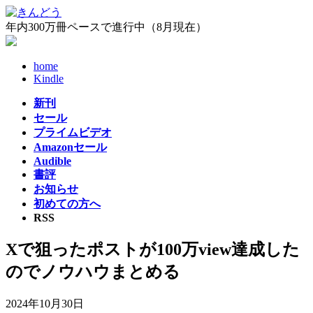
コ
ナ
ン
ビ
年内300万冊ペースで進行中（8月現在）
テ
ゲ
ン
ー
home
ツ
シ
Kindle
へ
ョ
ス
ン
新刊
キ
に
セール
ッ
移
プライムビデオ
プ
動
Amazonセール
Audible
書評
お知らせ
初めての方へ
RSS
Xで狙ったポストが100万view達成した
のでノウハウまとめる
2024年10月30日