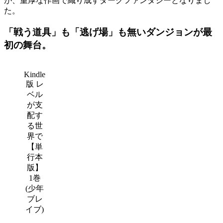
が、重厚な作画で織り成すダークファンタジーとなりまし
た。
「戦う道具」も「逃げ場」も無いダンジョンが最
初の舞台。
Kindle
版 レ
ベル
が支
配す
る世
界で
【単
行本
版】
1巻
(少年
ブレ
イブ)