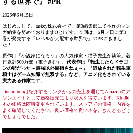
する世界で』 #PR
2026年6月15日
はじめまして、taskey株式会社で、第3編集部にて本作のマン
ガ編集を努めておりますOとIです。今回は、6月14日に第3
巻が発売する『レベルが支配する世界で』のPRにきまし
た！
原作は「小説家になろう」の人気作家・猫子先生が執筆。著
作累計500万部（電子含む）。
代表作は『転生したらドラゴ
ンの卵だった～最強以外目指さねぇ～』『追放された転生重
騎士はゲーム知識で無双する』など、アニメ化もされている
実力ある作家
です。
kindou.infoは紹介するリンクからの売上を通じてAmazonのア
ソシエイトとして適格販売により収入を得ています。Kindle
本の価格は随時変更されています。ストアでの価格・内容を
よく確認してください。良い価格で良い本を。きんどるどう
でしょうでした。