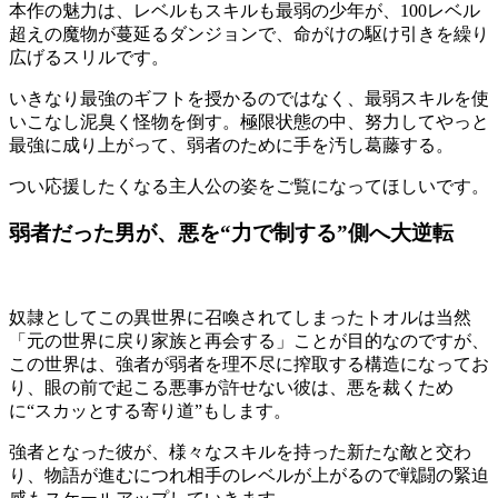
本作の魅力
は、レベルもスキルも最弱の少年が、100レベル
超えの魔物が蔓延るダンジョンで、命がけの駆け引きを繰り
広げるスリルです。
いきなり最強のギフトを授かるのではなく、最弱スキルを使
いこなし泥臭く怪物を倒す。極限状態の中、努力してやっと
最強に成り上がって、弱者のために手を汚し葛藤する。
つい応援したくなる主人公の姿をご覧になってほしいです。
弱者だった男が、悪を“力で制する”側へ大逆転
奴隷としてこの異世界に召喚されてしまったトオルは当然
「元の世界に戻り家族と再会する」ことが目的なのですが、
この世界は、強者が弱者を理不尽に搾取する構造になってお
り、眼の前で起こる悪事が許せない彼は、悪を裁くため
に“スカッとする寄り道”もします。
強者となった彼が、様々なスキルを持った新たな敵と交わ
り、物語が進むにつれ相手のレベルが上がるので戦闘の緊迫