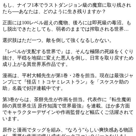
もし、ナイフ1本でラストダンジョン級の魔窟に取り残され
たら──あなたは、どのように生き残りますか？
正面には100レベル超えの魔物、後ろには即死級の毒沼。も
し脱出できたとしても、弱者のままでは搾取される世界…
選択肢はただ一つ。敵を倒して強くなるしかない。
『レベルが支配する世界で』は、そんな極限の死線をくぐり
抜け、平穏を地獄に変えた悪人を倒し、日常を取り戻すため
成り上がる異世界系作品です。
漫画は、平村大輔先生が第1巻・2巻を担当。現在は最強ジャ
ンプにて『怪店！トコヤミレストラン』を「スケスケ助の
助」名義で好評連載中です。
第3巻からは、茶餅先生が作画を担当。代表作に『転生魔術
師の異世界生活 原作知識で世界最強』を連載。ほか多方面
でキャラクターデザインや作画監督など幅広くご活躍されて
います。
原作と漫画でタッグを組み、“なろう”らしい爽快感ある物語