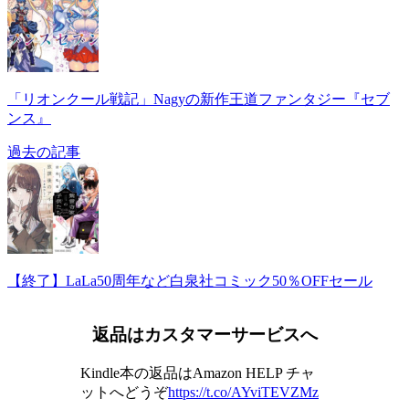
「リオンクール戦記」Nagyの新作王道ファンタジー『セブ
ンス』
過去の記事
【終了】LaLa50周年など白泉社コミック50％OFFセール
返品はカスタマーサービスへ
Kindle本の返品はAmazon HELP チャ
ットへどうぞ
https://t.co/AYviTEVZMz