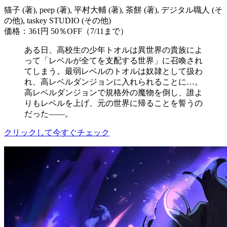
猫子 (著), peep (著), 平村大輔 (著), 茶餅 (著), デジタル職人 (そ
の他), taskey STUDIO (その他)
価格：361円
50％OFF（7/11まで）
ある日、高校生の少年トオルは異世界の貴族によ
って「レベルが全てを支配する世界」に召喚され
てしまう。最弱レベルのトオルは奴隷として扱わ
れ、高レベルダンジョンに入れられることに…。
高レベルダンジョンで規格外の魔物を倒し、誰よ
りもレベルを上げ、元の世界に帰ることを誓うの
だった――。
クリックして今すぐチェック