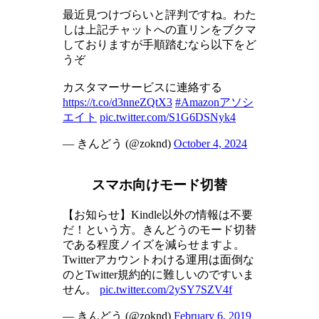
最近見つけづらいと評判ですね。わた
しは上記チャットへの直リンをブクマ
しておりますが手順踏むなら以下をど
うぞ
カスタマーサービスに連絡する
https://t.co/d3nneZQtX3
#Amazonアソシ
エイト
pic.twitter.com/S1G6DSNyk4
— きんどう (@zoknd)
October 4, 2024
スマホ向けモード切替
【お知らせ】Kindle以外の情報は不要
だ！という方。きんどうのモード切替
である程度ノイズを減らせますよ。
Twitterアカウントわける運用は面倒な
のとTwitter規約的に難しいのですいま
せん。
pic.twitter.com/2ySY7SZV4f
— きんどう (@zoknd)
February 6, 2019