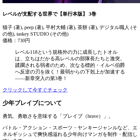
レベルが支配する世界で【単行本版】 3巻
猫子 (著), peep (著), 平村大輔 (著), 茶餅 (著), デジタル職人 (そ
の他), taskey STUDIO (その他)
価格：730円
レベル118という規格外の力に成長したトオル
は、立ちはだかる高レベルの部隊長たちと激突。
蹂躙される弱者のため、次なる標的・イルベ伯爵
へ反逆の刃を抜く！最弱からの下剋上が加速する
――新章突入の第3巻！
クリックして今すぐチェック
少年ブレイブについて
勇気、勇敢さを意味する「ブレイブ（brave）」。
バトル・アクション・スポーツ・ヤンキージャンルなど、エ
ネルギッシュで爽快感溢れる少年向けマンガを制作・配信し