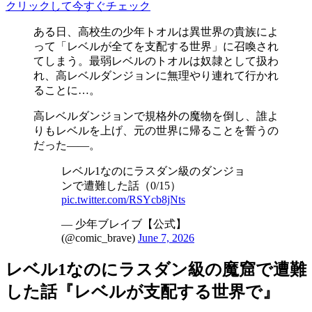
クリックして今すぐチェック
ある日、高校生の少年トオルは異世界の貴族によ
って「レベルが全てを支配する世界」に召喚され
てしまう。最弱レベルのトオルは奴隷として扱わ
れ、高レベルダンジョンに無理やり連れて行かれ
ることに…。
高レベルダンジョンで規格外の魔物を倒し、誰よ
りもレベルを上げ、元の世界に帰ることを誓うの
だった――。
レベル1なのにラスダン級のダンジョ
ンで遭難した話（0/15）
pic.twitter.com/RSYcb8jNts
— 少年ブレイブ【公式】
(@comic_brave)
June 7, 2026
レベル1なのにラスダン級の魔窟で遭難
した話『レベルが支配する世界で』