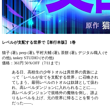
レベルが支配する世界で【単行本版】 1巻
猫子 (著), peep (著), 平村大輔 (著), 茶餅 (著), デジタル職人 (そ
の他), taskey STUDIO (その他)
価格：361円
50％OFF（7/11まで）
ある日、高校生の少年トオルは異世界の貴族によ
って「レベルが全てを支配する世界」に召喚され
てしまう。最弱レベルのトオルは奴隷として扱わ
れ、高レベルダンジョンに入れられることに…。
高レベルダンジョンで規格外の魔物を倒し、誰よ
りもレベルを上げ、元の世界に帰ることを誓うの
だった――。