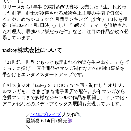
ています。
リリースから1年半で累計約50万部を販売した『生まれ変わ
った剣聖、剣士が冷遇される魔術至上主義の学園で無双す
る』や、めちゃコミック 月間ランキング（少年）で1位を獲
得（※2026年4月2日時点）した『S級パーティーを追放され
た料理人、最強バフ飯だった件』など、注目の作品が続々登
場しています。
taskey株式会社について
「21世紀、世界でもっとも読まれる物語を生み出す。」をビ
ジョンに掲げ、 原作開発やマンガ制作などのIP創出事業を
手がけるエンタメスタートアップです。
自社スタジオ「taskey STUDIO」で企画・制作したオリジナ
ルマンガを、 さまざまな電子書店で配信。少年マンガから
恋愛マンガまで多様なジャンルの作品を展開し、ドラマ化・
アニメ化などのメディアミックス展開も実現しています。
／
#少年ブレイブ
人気作
最新巻 6/14(日) 発売
＼