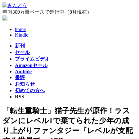
コ
ナ
ン
ビ
年内300万冊ペースで進行中（8月現在）
テ
ゲ
ン
ー
home
ツ
シ
Kindle
へ
ョ
ス
ン
新刊
キ
に
セール
ッ
移
プライムビデオ
プ
動
Amazonセール
Audible
書評
お知らせ
初めての方へ
RSS
「転生重騎士」猫子先生が原作！ラス
ダンにレベル1で棄てられた少年の成
り上がりファンタジー『レベルが支配