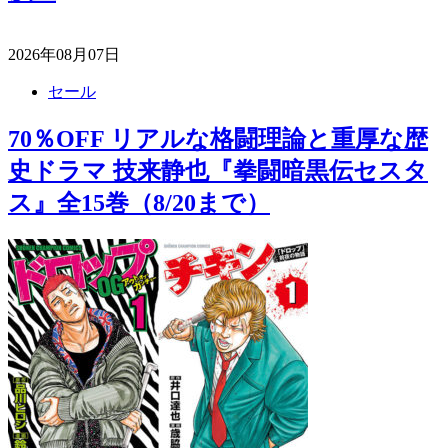
2026年08月07日
セール
70％OFF リアルな格闘理論と重厚な歴
史ドラマ 技来静也『拳闘暗黒伝セスタ
ス』全15巻（8/20まで）