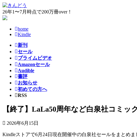
コ
ナ
ン
ビ
26年1〜7月時点で200万冊over！
テ
ゲ
ン
ー
home
ツ
シ
Kindle
へ
ョ
ス
ン
新刊
キ
に
セール
ッ
移
プライムビデオ
プ
動
Amazonセール
Audible
書評
お知らせ
初めての方へ
RSS
【終了】LaLa50周年など白泉社コミック
2026年6月15日
Kindleストアで6月24日現在開催中の白泉社セールをまとめ