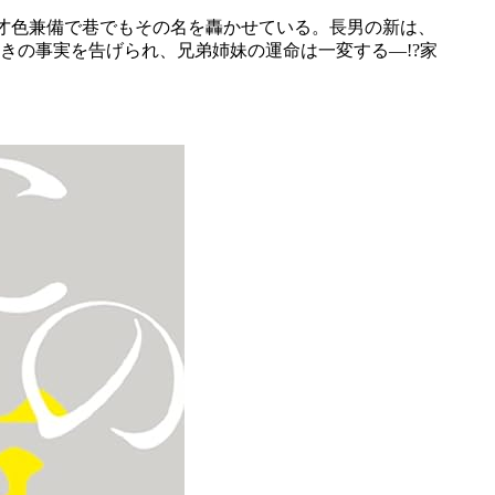
、才色兼備で巷でもその名を轟かせている。長男の新は、
きの事実を告げられ、兄弟姉妹の運命は一変する―!?家