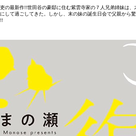
礼吏の最新作!!世田谷の豪邸に住む紫雲寺家の７人兄弟姉妹は
にして過ごしてきた。しかし、末の妹の誕生日会で父親から驚
!