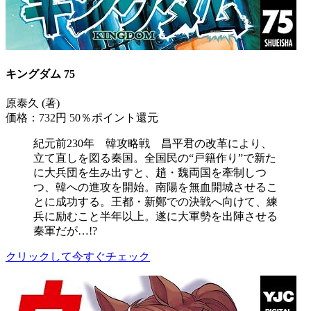
キングダム 75
原泰久 (著)
価格：732円
50％ポイント還元
紀元前230年 韓攻略戦 昌平君の改革により、
立て直しを図る秦国。全国民の“戸籍作り”で新た
に大兵団を生み出すと、趙・魏両国を牽制しつ
つ、韓への進攻を開始。南陽を無血開城させるこ
とに成功する。王都・新鄭での決戦へ向けて、練
兵に励むこと半年以上。遂に大軍勢を出陣させる
秦軍だが…!?
クリックして今すぐチェック