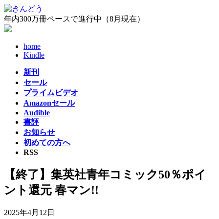
コ
ナ
ン
ビ
年内300万冊ペースで進行中（8月現在）
テ
ゲ
ン
ー
home
ツ
シ
Kindle
へ
ョ
ス
ン
新刊
キ
に
セール
ッ
移
プライムビデオ
プ
動
Amazonセール
Audible
書評
お知らせ
初めての方へ
RSS
【終了】集英社青年コミック50％ポイ
ント還元 春マン!!
2025年4月12日