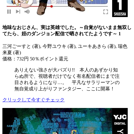
地味なおじさん、実は英雄でした。～自覚がないまま無双し
てたら、姪のダンジョン配信で晒されてたようです～ 1
三河ごーすと (著), 今野ユウキ (著), ユーキあきら (著), 瑞色
来夏 (著)
価格：732円
50％ポイント還元
ありえない強さが大バズり!! 本人のあずかり知
らぬ所で、視聴者だけでなく有名配信者にまで注
目されるようになり…。 平凡なサラリーマンの
無自覚成り上がりファンタジー、ここに開幕！
クリックして今すぐチェック