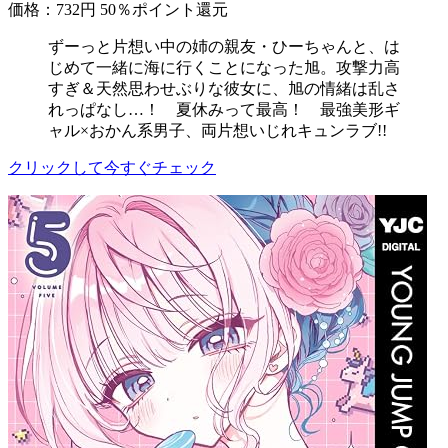
価格：732円
50％ポイント還元
ずーっと片想い中の姉の親友・ひーちゃんと、は
じめて一緒に海に行くことになった旭。攻撃力高
すぎ＆天然思わせぶりな彼女に、旭の情緒は乱さ
れっぱなし…！ 夏休みって最高！ 最強美形ギ
ャル×おかん系男子、両片想いじれキュンラブ!!
クリックして今すぐチェック