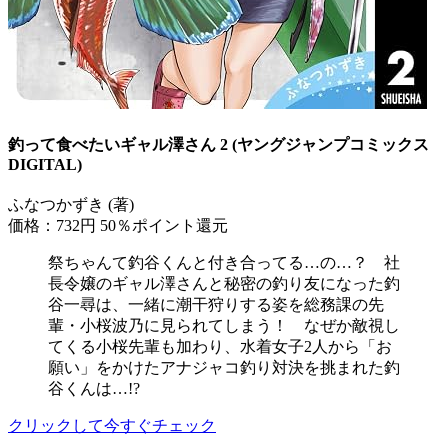
釣って食べたいギャル澤さん 2 (ヤングジャンプコミックス
DIGITAL)
ふなつかずき (著)
価格：732円
50％ポイント還元
祭ちゃんて釣谷くんと付き合ってる…の…？ 社
長令嬢のギャル澤さんと秘密の釣り友になった釣
谷一尋は、一緒に潮干狩りする姿を総務課の先
輩・小桜波乃に見られてしまう！ なぜか敵視し
てくる小桜先輩も加わり、水着女子2人から「お
願い」をかけたアナジャコ釣り対決を挑まれた釣
谷くんは…!?
クリックして今すぐチェック