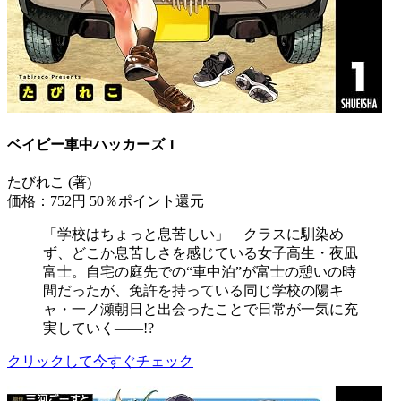
ベイビー車中ハッカーズ 1
たびれこ (著)
価格：752円
50％ポイント還元
「学校はちょっと息苦しい」 クラスに馴染め
ず、どこか息苦しさを感じている女子高生・夜凪
富士。自宅の庭先での“車中泊”が富士の憩いの時
間だったが、免許を持っている同じ学校の陽キ
ャ・一ノ瀬朝日と出会ったことで日常が一気に充
実していく――!?
クリックして今すぐチェック