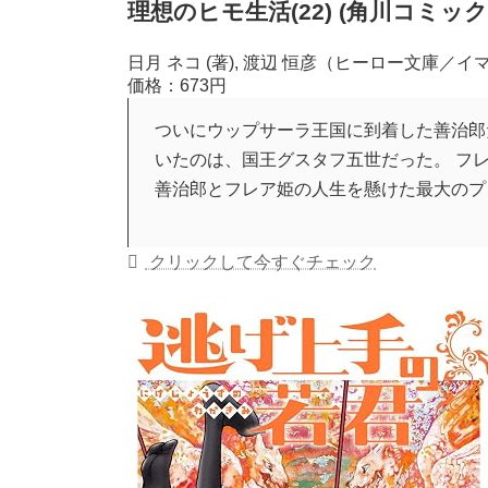
理想のヒモ生活(22) (角川コミッ
日月 ネコ (著), 渡辺 恒彦（ヒーロー文庫／イマ
価格：673円
ついにウップサーラ王国に到着した善治郎
いたのは、国王グスタフ五世だった。 フレ
善治郎とフレア姫の人生を懸けた最大のプレ
クリックして今すぐチェック