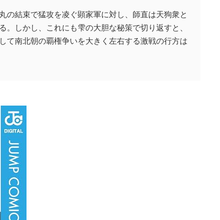
丸の結束で猛攻を凌ぐ顕家軍に対し、師直は天狗衆と
る。しかし、これにも雫の大胆な秘策で切り返すと、
して南北朝の覇権争いを大きく左右する激戦の行方は