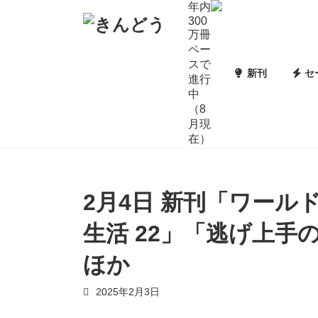
コ
ナ
年内
ン
ビ
300
万冊
テ
ゲ
ペー
ン
ー
スで
ツ
シ
新刊
セ
進行
へ
ョ
中
ス
ン
（8
キ
に
月現
ッ
移
在）
プ
動
2月4日 新刊「ワール
生活 22」「逃げ上手
ほか
2025年2月3日