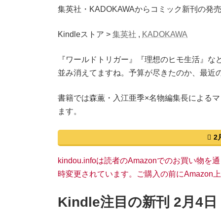
集英社・KADOKAWAからコミック新刊の
Kindleストア >
集英社
,
KADOKAWA
『ワールドトリガー』『理想のヒモ生活』な
並み消えてますね。予算が尽きたのか、最近のK
書籍では森薫・入江亜季×名物編集長による
ます。
2
kindou.infoは読者のAmazonでのお買
時変更されています。ご購入の前にAmazo
Kindle注目の新刊 2月4日