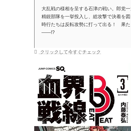
大乱戦の様相を呈する石津の戦い。郎党一
精鋭部隊を一挙投入し、総攻撃で決着を図
時行たちは反転攻勢に打って出る！ 果た
――!?
クリックして今すぐチェック