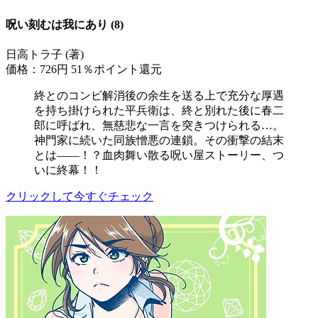
呪い刻むは我にあり (8)
日高トラ子 (著)
価格：726円
51％ポイント還元
終とのコンビ解消後の余生を送る上で充分な厚遇
を持ち掛けられた平兵衛は、終と別れた後に春二
郎に呼ばれ、無慈悲な一言を突きつけられる…。
神門家に続いた同族憎悪の連鎖。その衝撃の結末
とは――！？血肉舞い散る呪い屋ストーリー、つ
いに終幕！！
クリックして今すぐチェック