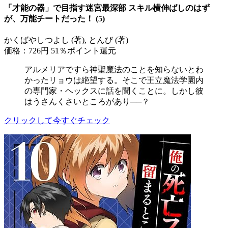
「才能の器」で目指す迷宮最深部 スキル横伸ばしのはず
が、万能チートだった！ (5)
かくばやしつよし (著), とんび (著)
価格：726円
51％ポイント還元
アルメリアですら神聖魔法のことを知らないとわ
かったリョウは絶望する。そこで王立魔法学園内
の専門家・ヘックスに話を聞くことに。しかし彼
はうさんくさいところがあり──？
クリックして今すぐチェック