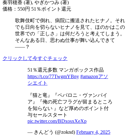
奏羽穂香 (著), やぎかつみ (著)
価格：550円
51％ポイント還元
歌舞伎町で倒れ、病院に搬送されたヒナノ。それ
でも日向を切らないヒナノを見て、ほのかはこの
世界での「正しさ」は何だろうと考えてしまう。
そんなある日、思わぬ仕事が舞い込んできて
――？
クリックして今すぐチェック
51％還元多数 マンガボックス作品
https://t.co/77TwgmYBny
#amazonアソ
シエイト
『猫と竜』『ペパロニ・ヴァンパイ
ア』『俺の死亡フラグが留まるところ
を知らない 』など厚めのポイント付
与セールスタート
pic.twitter.com/BDxosxXeXp
— きんどう (@zoknd)
February 4, 2025