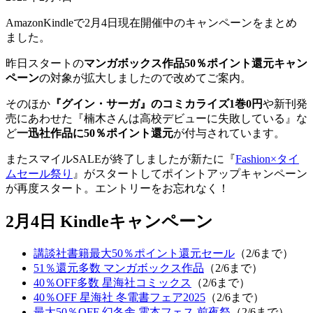
AmazonKindleで2月4日現在開催中のキャンペーンをまとめ
ました。
昨日スタートの
マンガボックス作品50％ポイント還元キャン
ペーン
の対象が拡大しましたので改めてご案内。
そのほか
『グイン・サーガ』のコミカライズ1巻0円
や新刊発
売にあわせた『楠木さんは高校デビューに失敗している』な
ど
一迅社作品に50％ポイント還元
が付与されています。
またスマイルSALEが終了しましたが新たに『
Fashion×タイ
ムセール祭り
』がスタートしてポイントアップキャンペーン
が再度スタート。エントリーをお忘れなく！
2月4日 Kindleキャンペーン
講談社書籍最大50％ポイント還元セール
（2/6まで）
51％還元多数 マンガボックス作品
（2/6まで）
40％OFF多数 星海社コミックス
（2/6まで）
40％OFF 星海社 冬電書フェア2025
（2/6まで）
最大50％OFF 幻冬舎 電本フェス 前夜祭
（2/6まで）