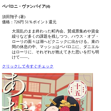
ペパロニ・ヴァンパイア(4)
須田翔子 (著)
価格：726円
51％ポイント還元
大混乱のまま終わった町内会。賛成票集めや資金
繰りなど多くの課題を残しつつ、ハウス・オブ・
ローリの面々は湖へピクニックに出かける。束の
間の休息の中、マッシュはペパロニに、ダニエル
はローリに、それぞれが抱えてきた思いを打ち明
けて――。
クリックして今すぐチェック