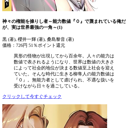
神々の権能を操りし者～能力数値『０』で蔑まれている俺だ
が、実は世界最強の一角～(1)
黒 (著), 櫻井一輝 (著), 桑島黎音 (著)
価格：726円
51％ポイント還元
異形の怪物が出現してから百余年。人々の能力は
数値で表されるようになり、世界は数値の大きさ
によって社会的地位が決まる数値至上社会を迎え
ていた。そんな時代に生きる柳隼人の能力数値は
『０』。無能力者として虐げられ、不遇な扱いを
受けながら日々を過ごしている。
クリックして今すぐチェック