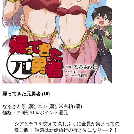
帰ってきた元勇者 (10)
なるさわ景 (著), ニシ (著), 米白粕 (著)
価格：726円
51％ポイント還元
シアとチユを交えて久しぶりに全員が集まっての
晩ご飯！ 話題は新婚旅行の行き先になり──？！