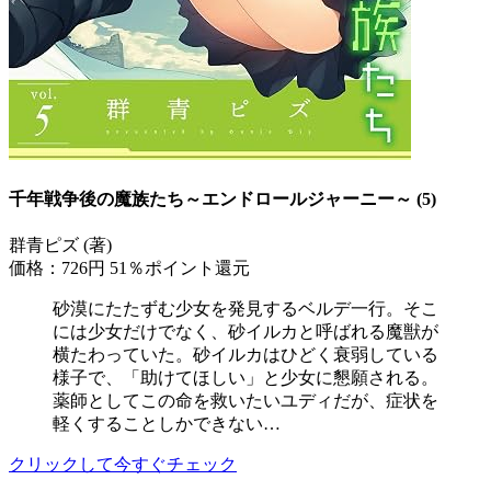
千年戦争後の魔族たち～エンドロールジャーニー～ (5)
群青ピズ (著)
価格：726円
51％ポイント還元
砂漠にたたずむ少女を発見するベルデ一行。そこ
には少女だけでなく、砂イルカと呼ばれる魔獣が
横たわっていた。砂イルカはひどく衰弱している
様子で、「助けてほしい」と少女に懇願される。
薬師としてこの命を救いたいユディだが、症状を
軽くすることしかできない…
クリックして今すぐチェック