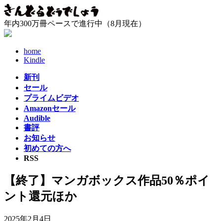
コ
ナ
ン
ビ
年内300万冊ペースで進行中（8月現在）
テ
ゲ
ン
ー
ツ
シ
home
へ
ョ
Kindle
ス
ン
新刊
キ
に
セール
ッ
移
プライムビデオ
プ
動
Amazonセール
Audible
書評
お知らせ
初めての方へ
RSS
【終了】マンガボックス作品50％ポイ
ント還元ほか
2025年2月4日