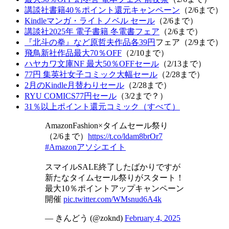
講談社書籍40％ポイント還元キャンペーン
（2/6まで）
Kindleマンガ・ライトノベル セール
（2/6まで）
講談社2025年 電子書籍 冬電書フェア
（2/6まで）
『北斗の拳』など原哲夫作品各39円
フェア（2/9まで）
飛鳥新社作品最大70％OFF
（2/10まで）
ハヤカワ文庫NF 最大50％OFFセール
（2/13まで）
77円 集英社女子コミック大幅セール
（2/28まで）
2月のKindle月替わりセール
（2/28まで）
RYU COMICS77円セール
（3/2まで？）
31％以上ポイント還元コミック（すべて）
AmazonFashion×タイムセール祭り
（2/6まで）
https://t.co/ldam8brOr7
#Amazonアソシエイト
スマイルSALE終了したばかりですが
新たなタイムセール祭りがスタート！
最大10％ポイントアップキャンペーン
開催
pic.twitter.com/WMsnud6A4k
— きんどう (@zoknd)
February 4, 2025