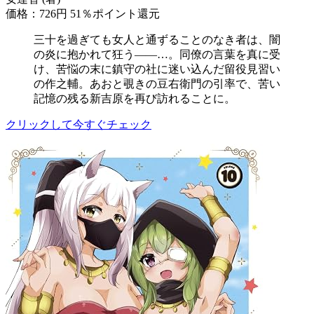
価格：726円
51％ポイント還元
三十を過ぎても女人と通ずることのなき者は、闇
の炎に抱かれて狂う――…。同僚の言葉を真に受
け、苦悩の末に鎮守の社に迷い込んだ留役見習い
の作之輔。あおと覗きの豆右衛門の引率で、苦い
記憶の残る新吉原を再び訪れることに。
クリックして今すぐチェック