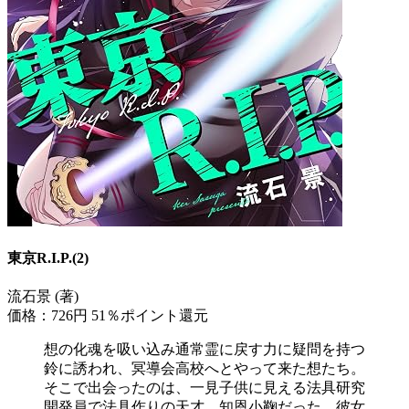
東京R.I.P.(2)
流石景 (著)
価格：726円
51％ポイント還元
想の化魂を吸い込み通常霊に戻す力に疑問を持つ
鈴に誘われ、冥導会高校へとやって来た想たち。
そこで出会ったのは、一見子供に見える法具研究
開発員で法具作りの天才、知恩小鞠だった。彼女