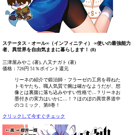
ステータス・オール∞（インフィニティ） ∞使いの最強能力
者、異世界を自由気ままに暮らします！ (8)
三津屋みやこ (著), 八又ナガト (著)
価格：726円
51％ポイント還元
リーネの紹介で鍛治師・フラーゼの工房を尋ねた
トモヤたち。職人気質で腕は確かなようだが、想
像とは裏腹に落ち込みやすい性格で…？リーネお
墨付きの実力はいかに…！？ほのぼの異世界道中
のコミック、第8巻！
クリックして今すぐチェック