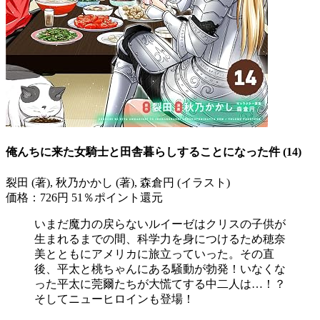
俺んちに来た女騎士と田舎暮らしすることになった件 (14)
裂田 (著), 秋乃かかし (著), 森倉円 (イラスト)
価格：726円
51％ポイント還元
いまだ魔力の戻らないルイーゼはクリスの子供が
生まれるまでの間、科学力を身につけるため穂奈
美とともにアメリカに旅立っていった。その直
後、平太と桃ちゃんにある騒動が勃発！いなくな
った平太に莞爾たちが大慌てする中二人は…！？
そしてニューヒロインも登場！