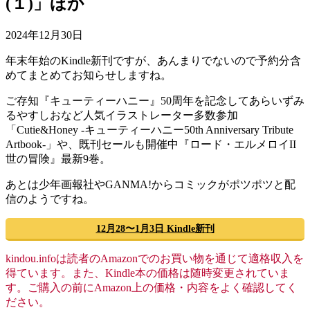
(１)」ほか
2024年12月30日
年末年始のKindle新刊ですが、あんまりでないので予約分含
めてまとめてお知らせしますね。
ご存知『キューティーハニー』50周年を記念してあらいずみ
るやすしおなど人気イラストレーター多数参加
「Cutie&Honey -キューティーハニー50th Anniversary Tribute
Artbook-」や、既刊セールも開催中『ロード・エルメロイII
世の冒険』最新9巻。
あとは少年画報社やGANMA!からコミックがポツポツと配
信のようですね。
12月28〜1月3日 Kindle新刊
kindou.infoは読者のAmazonでのお買い物を通じて適格収入を
得ています。また、Kindle本の価格は随時変更されていま
す。ご購入の前にAmazon上の価格・内容をよく確認してく
ださい。