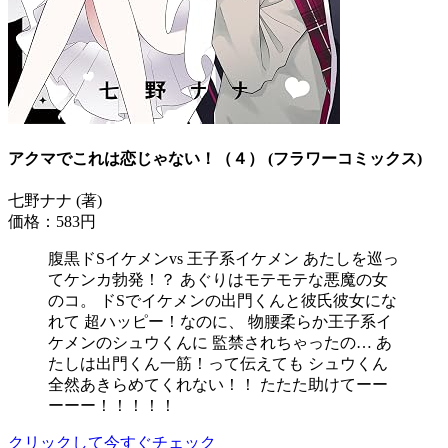
アクマでこれは恋じゃない！（４） (フラワーコミックス)
七野ナナ (著)
価格：583円
腹黒ドSイケメンvs 王子系イケメン あたしを巡っ
てケンカ勃発！？ あぐりはモテモテな悪魔の女
のコ。 ドSでイケメンの出門くんと彼氏彼女にな
れて 超ハッピー！なのに、 物腰柔らか王子系イ
ケメンのシュウくんに 監禁されちゃったの… あ
たしは出門くん一筋！って伝えても シュウくん
全然あきらめてくれない！！ たたた助けてーー
ーーー！！！！！
クリックして今すぐチェック