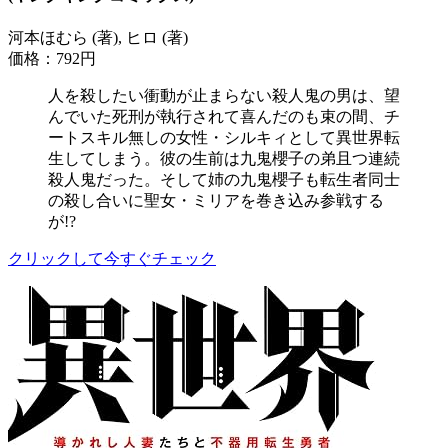
河本ほむら (著), ヒロ (著)
価格：792円
人を殺したい衝動が止まらない殺人鬼の男は、望
んでいた死刑が執行されて喜んだのも束の間、チ
ートスキル無しの女性・シルキィとして異世界転
生してしまう。彼の生前は九鬼櫻子の弟且つ連続
殺人鬼だった。そして姉の九鬼櫻子も転生者同士
の殺し合いに聖女・ミリアを巻き込み参戦する
が!?
クリックして今すぐチェック