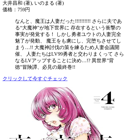
大井昌和 (著), いのまる (著)
価格：759円
なんと、魔王は人妻だった!!!!!!!!!! さらに夫であ
る“大魔神”が地下世界に 存在するという衝撃の
事実が発覚する！ しかし勇者ユウトの人妻完全
魅了が発動、 魔王をも虜にし、完堕ちさせてし
まう…!! 大魔神討伐の策を練るため人妻会議開
催、 人妻たちはLV99勇者と交わりまくって さら
なるLVアップすることに決め…!? 異世界”背
徳”冒険譚、必見の最終巻!!
クリックして今すぐチェック