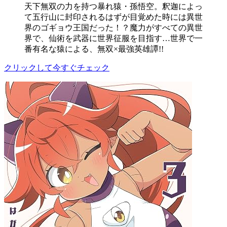
天下無双の力を持つ暴れ猿・孫悟空。釈迦によっ
て五行山に封印されるはずが目覚めた時には異世
界のゴギョウ王国だった！？魔力がすべての異世
界で、仙術を武器に世界征服を目指す…世界で一
番有名な猿による、無双×最強英雄譚!!
クリックして今すぐチェック