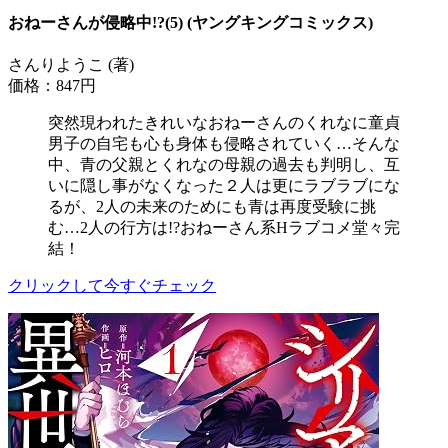
おねーさんが侵略中!?(5) (ヤングキングコミックス)
さんりようこ (著)
価格：847円
突然現われたきれいなおねーさんのくれなに童貞
男子の自宅も心も身体も侵略されていく…そんな
中、青の父親とくれなの母親の過去も判明し、互
いに隠し事がなくなった２人は更にラブラブにな
るが、2人の未来のためにも青は再度受験に挑
む…2人の行方は!?おねーさん系Hラブコメ堂々完
結！
クリックして今すぐチェック