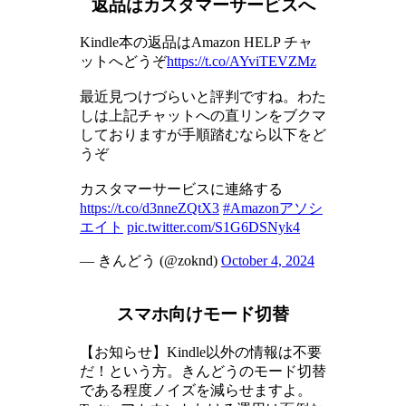
返品はカスタマーサービスへ
Kindle本の返品はAmazon HELP チャ
ットへどうぞ
https://t.co/AYviTEVZMz
最近見つけづらいと評判ですね。わた
しは上記チャットへの直リンをブクマ
しておりますが手順踏むなら以下をど
うぞ
カスタマーサービスに連絡する
https://t.co/d3nneZQtX3
#Amazonアソシ
エイト
pic.twitter.com/S1G6DSNyk4
— きんどう (@zoknd)
October 4, 2024
スマホ向けモード切替
【お知らせ】Kindle以外の情報は不要
だ！という方。きんどうのモード切替
である程度ノイズを減らせますよ。