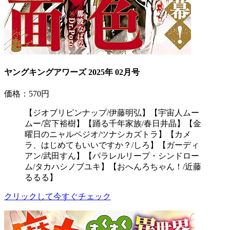
ヤングキングアワーズ 2025年 02月号
価格：570円
【ジオブリピンナップ/伊藤明弘】【宇宙人ムー
ムー/宮下裕樹】【踊る千年家族/春日井晶】【金
曜日のニャルペジオ/ツナシカズトラ】【カメ
ラ、はじめてもいいですか？/しろ】【ガーディ
アン/武田すん】【パラレルリープ・シンドロー
ム/タカハシノブユキ】【おへんろちゃん！/近藤
るるる】
クリックして今すぐチェック