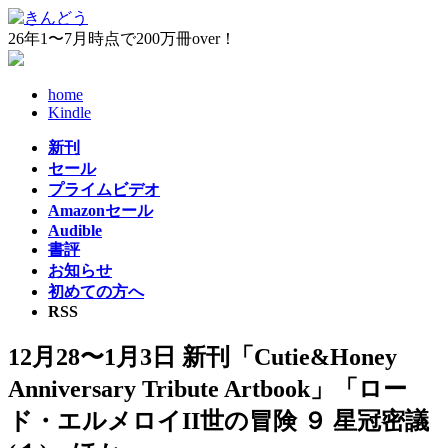
コ
ナ
ン
ビ
26年1〜7月時点で200万冊over！
テ
ゲ
ン
ー
home
ツ
シ
Kindle
へ
ョ
ス
ン
新刊
キ
に
セール
ッ
移
プライムビデオ
プ
動
Amazonセール
Audible
書評
お知らせ
初めての方へ
RSS
12月28〜1月3日 新刊「Cutie&Honey
Anniversary Tribute Artbook」「ロー
ド・エルメロイII世の冒険 ９ 星冠密議