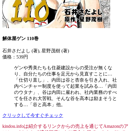
解体屋ゲン 110巻
石井さだよし (著), 星野茂樹 (著)
価格：539円
ゲンや秀美たちも住菱建設からの受注が無くな
り、自分たちの仕事を足元から見直すことに…
「仕切り直し」、内田は谷と杏奈を引き入れ、社
内ベンチャー制度を使って起業を試みる…「内田
のウタナ」、谷は内田に雇われ、社内業務のすべ
てを任され大苦戦、そんな谷を高本は励まそうと
する…「谷と高本」他。
クリックして今すぐチェック
kindou.infoは紹介するリンクからの売上を通じてAmazonのア