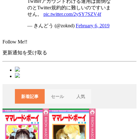
Twitterアカウントわける運用は面倒な
のとTwitter規約的に難しいのですいま
せん。
pic.twitter.com/2ySY7SZV4f
— きんどう (@zoknd)
February 6, 2019
Follow Me!!
更新通知を受け取る
新着記事
セール
人気