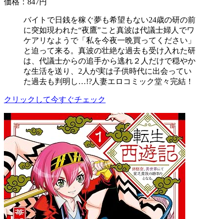
価格：847円
バイトで日銭を稼ぐ夢も希望もない24歳の研の前
に突如現われた“夜鷹”こと真波は代議士婦人でワ
ケアリなようで「私を今夜一晩買ってください」
と迫って来る。真波の壮絶な過去も受け入れた研
は、代議士からの追手から逃れ２人だけで穏やか
な生活を送り、2人が実は子供時代に出会ってい
た過去も判明し…!?人妻エロコミック堂々完結！
クリックして今すぐチェック