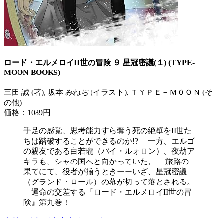
ロード・エルメロイII世の冒険 ９ 星冠密議(１) (TYPE-
MOON BOOKS)
三田 誠 (著), 坂本 みねぢ (イラスト), ＴＹＰＥ－ＭＯＯＮ (そ
の他)
価格：1089円
手足の感覚、思考能力すら奪う死の絶壁をII世た
ちは踏破することができるのか!? 一方、エルゴ
の親友である白若瓏（バイ・ルォロン）、夜劫ア
キラも、シャの国へと向かっていた。 旅路の
果てにて、役者が揃うときーーいざ、星冠密議
（グランド・ロール）の幕が切って落とされる。
運命の交差する『ロード・エルメロイII世の冒
険』第九巻！