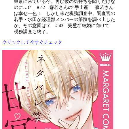
東京に来ている今、再び彼の気持ちを聞くだけな
のに…!? ＃42 森若さんの“手土産” 森若さん
は幸せ一色！ しかし未だ税務調査中。調査官の
若手・水田が経理部メンバーの筆跡を調べ出した
が、その意図は!? ＃43 完璧な結婚に向けて
税務調査も終了。
クリックして今すぐチェック