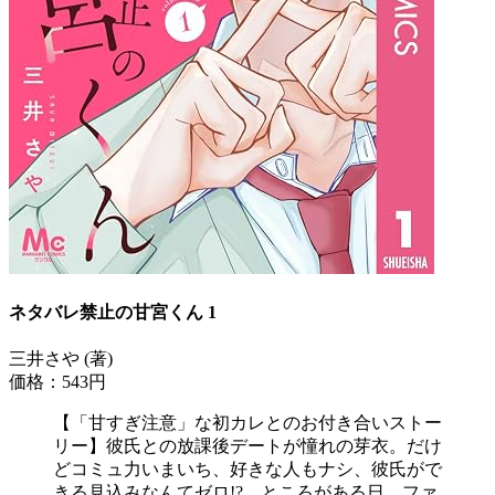
ネタバレ禁止の甘宮くん 1
三井さや (著)
価格：543円
【「甘すぎ注意」な初カレとのお付き合いストー
リー】彼氏との放課後デートが憧れの芽衣。だけ
どコミュ力いまいち、好きな人もナシ、彼氏がで
きる見込みなんてゼロ!? ところがある日、ファ