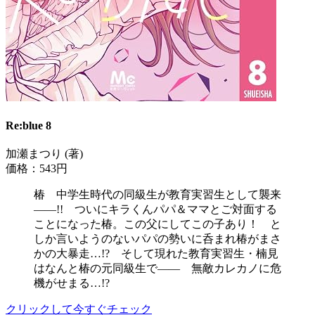
Re:blue 8
加瀬まつり (著)
価格：543円
椿 中学生時代の同級生が教育実習生として襲来
――!! ついにキラくんパパ＆ママとご対面する
ことになった椿。この父にしてこの子あり！ と
しか言いようのないパパの勢いに呑まれ椿がまさ
かの大暴走…!? そして現れた教育実習生・楠見
はなんと椿の元同級生で―― 無敵カレカノに危
機がせまる…!?
クリックして今すぐチェック