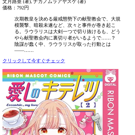
文月路亜 (著), ナカノムラアヤスケ (著)
価格：792円
次期教皇を決める厳戒態勢下の献聖教会で、大規
模襲撃、暗殺未遂など、次々と事件が巻き起こ
る。ラウラリスは大剣一つで切り抜けるも、どう
やら献聖教会内に裏切り者がいるようで……？
陰謀が蠢く中、ラウラリスが取った行動とは
――……
クリックして今すぐチェック