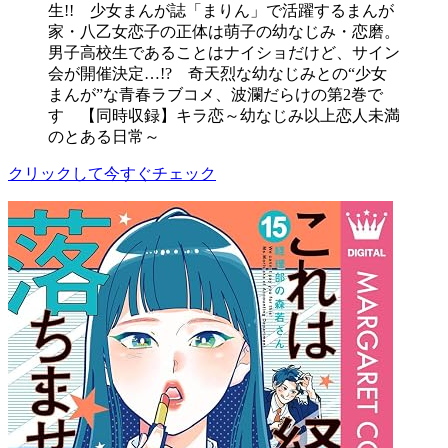
生!! 少女まんが誌「まりん」で活躍するまんが
家・八乙女恋子の正体は萌子の幼なじみ・恋磨。
男子高校生であることはナイショだけど、サイン
会が開催決定…!? 奇天烈な幼なじみとの“少女
まんが”な青春ラブコメ、波瀾だらけの第2巻で
す 【同時収録】キラ恋～幼なじみ以上恋人未満
のとある日常～
クリックして今すぐチェック