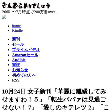
コ
ナ
ン
ビ
26年1〜7月時点で200万冊over！
テ
ゲ
ン
ー
ツ
シ
home
へ
ョ
Kindle
ス
ン
新刊
キ
に
セール
ッ
移
プライムビデオ
プ
動
Amazonセール
Audible
書評
お知らせ
初めての方へ
RSS
10月24日 女子新刊「華麗に離縁してみ
せますわ！５」「転生ババァは見過ご
せない！ 7」「愛しのキテレツ 2」「こ