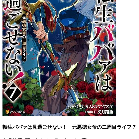
転生ババァは見過ごせない！ 元悪徳女帝の二周目ライフ７