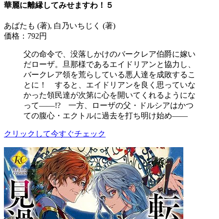
華麗に離縁してみせますわ！５
あばたも (著), 白乃いちじく (著)
価格：792円
父の命令で、没落しかけのバークレア伯爵に嫁い
だローザ。旦那様であるエイドリアンと協力し、
バークレア領を荒らしている悪人達を成敗するこ
とに！ すると、エイドリアンを良く思っていな
かった領民達が次第に心を開いてくれるようにな
って――!? 一方、ローザの父・ドルシアはかつ
ての腹心・エクトルに過去を打ち明け始め――
クリックして今すぐチェック