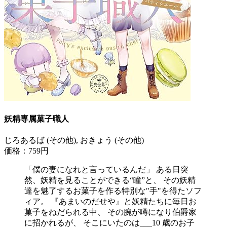
妖精専属菓子職人
じろあるば (その他), おきょう (その他)
価格：759円
「僕の妻になれと言っているんだ」 ある日突
然、妖精を見ることができる“瞳”と、 その妖精
達を魅了するお菓子を作る特別な"手"を得たソフ
ィア。 『あまいのだせや』と妖精たちに毎日お
菓子をねだられる中、 その腕が噂になり伯爵家
に招かれるが、 そこにいたのは___10 歳のお子