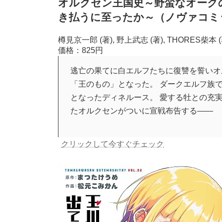
オルクセン王国史～野蛮なオーク
き払うに至ったか～（ノヴァコミ
樽見京一郎 (著), 野上武志 (著), THORES柴本 (
価格：825円
逃亡の果てに白エルフたちに復讐を誓いオ
「王のもの」となった。 ダークエルフ族
となったディネルース。 愛する牡との充
たオルクセンがついに宣戦布告する――
クリックして今すぐチェック