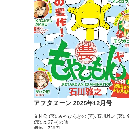
アフタヌーン 2025年12月号
文村公 (著), みやびあきの (著), 石川雅之 (著),
(著), & 27 その他
価格：730円