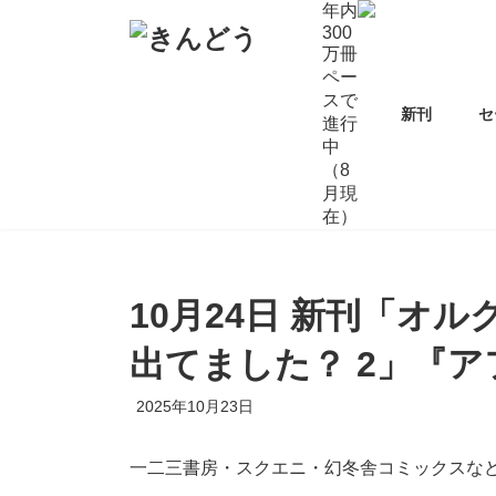
コ
ナ
年内
ン
ビ
300
万冊
テ
ゲ
ペー
ン
ー
スで
ツ
シ
新刊
セ
進行
へ
ョ
中
ス
ン
（8
キ
に
月現
ッ
移
在）
プ
動
10月24日 新刊「オ
出てました？ 2」『
2025年10月23日
一二三書房・スクエニ・幻冬舎コミックスな