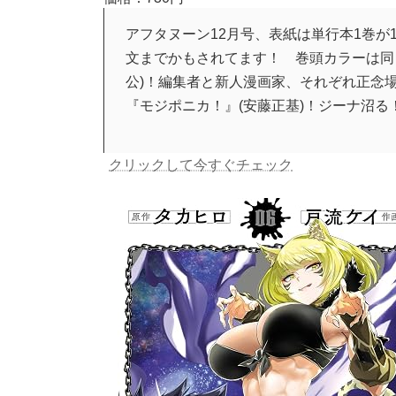
アフタヌーン12月号、表紙は単行本1巻が1
文までかもされてます！ 巻頭カラーは同じ
公)！編集者と新人漫画家、それぞれ正念場
『モジポニカ！』(安藤正基)！ジーナ沼る
クリックして今すぐチェック