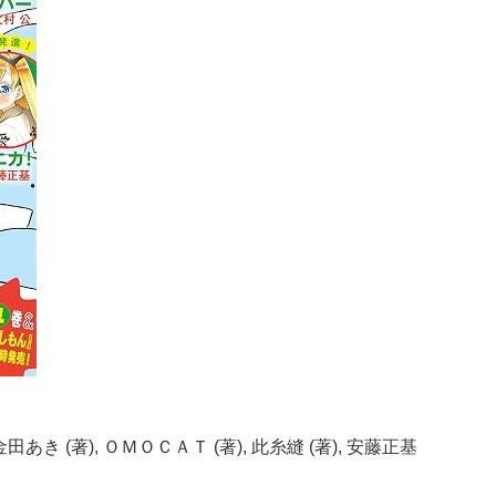
 金田あき (著), ＯＭＯＣＡＴ (著), 此糸縫 (著), 安藤正基