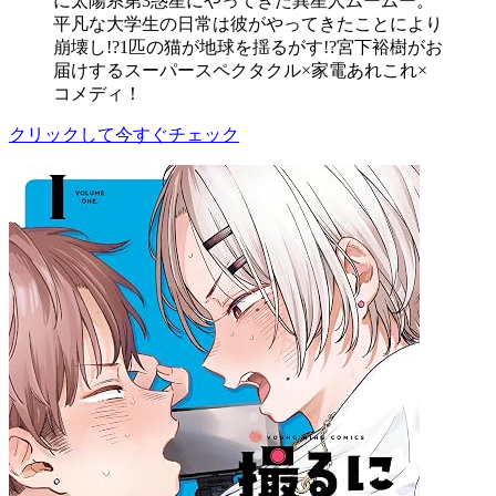
に太陽系第3惑星にやってきた異星人ムームー。
平凡な大学生の日常は彼がやってきたことにより
崩壊し!?1匹の猫が地球を揺るがす!?宮下裕樹がお
届けするスーパースペクタクル×家電あれこれ×
コメディ！
クリックして今すぐチェック