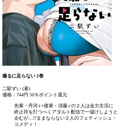
撮るに足らない 1巻
二駅ずい (著)
価格：744円
50％ポイント還元
先輩・丹河♀×後輩・須藤♂の２人は金欠生活に
終止符を打つべくアダルト配信で一儲けしようと
企むが…!?ままならない２人のフェティッシュ・
コメディ！