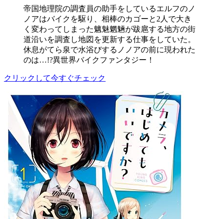
帝国地理院の調査員の助手をしているエルフのノ
ノアはバイクを駆り、相棒のカゴーと2人で大き
く変わってしまった魑魅魍魎が跋扈する地方の街
道沿いを調査し地図を更新する仕事をしていた。
休息がてら泉で水浴びするノノアの前に現われた
のは…!?異世界バイクファンタジー！
クリックして今すぐチェック