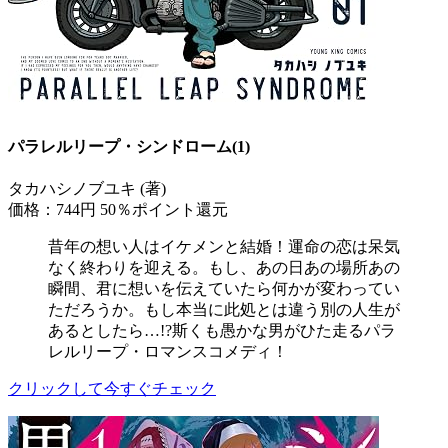
パラレルリープ・シンドローム(1)
タカハシノブユキ (著)
価格：744円
50％ポイント還元
昔年の想い人はイケメンと結婚！運命の恋は呆気
なく終わりを迎える。もし、あの日あの場所あの
瞬間、君に想いを伝えていたら何かが変わってい
ただろうか。もし本当に此処とは違う別の人生が
あるとしたら…!?斯くも愚かな男がひた走るパラ
レルリープ・ロマンスコメディ！
クリックして今すぐチェック