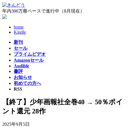
コ
ナ
ン
ビ
年内300万冊ペースで進行中（8月現在）
テ
ゲ
ン
ー
home
ツ
シ
Kindle
へ
ョ
ス
ン
新刊
キ
に
セール
ッ
移
プライムビデオ
プ
動
Amazonセール
Audible
書評
お知らせ
初めての方へ
RSS
【終了】少年画報社全巻40 → 50％ポイ
ント還元 28作
2025年9月5日