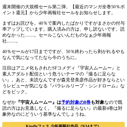
週末開催の大規模セール第二弾。【最近のマンガ全巻50％ポ
イント還元】から少年画報社セールをお知らせします。
まずはお詫びを。40％で案内したばかりですがまさかの付与
率アップしています。購入済みの方は、申し訳ないです。読
めなかった……。セールこないんだものなぁ少年画報
社……。
40％セールが17日までですが、50％終わったら剥がれるやも
なんで気になってたなら今のうちに。
注目はアニメ化もされたSFコメディ『宇宙人ムームー』と
素人アダルト配信という危ういテーマの『撮るに足らな
い』。あと、未読なんですが森見登美彦作品が好きならとい
うレビューが気になる『パラレルリープ・シンドローム』な
どをピック。
なぜか
『宇宙人ムームー』は
予約対象の8巻
も対象
なので既
読の方はお見逃しなく。『撮るに足らない』の最新4巻は対
象外なのにどういう基準なんでしょうね。
Kindleフェス 少年画報社作品（9/14まで）