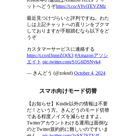
ットへどうぞ
https://t.co/AYviTEVZMz
最近見つけづらいと評判ですね。わた
しは上記チャットへの直リンをブクマ
しておりますが手順踏むなら以下をど
うぞ
カスタマーサービスに連絡する
https://t.co/d3nneZQtX3
#Amazonアソシ
エイト
pic.twitter.com/S1G6DSNyk4
— きんどう (@zoknd)
October 4, 2024
スマホ向けモード切替
【お知らせ】Kindle以外の情報は不要
だ！という方。きんどうのモード切替
である程度ノイズを減らせますよ。
Twitterアカウントわける運用は面倒な
のとTwitter規約的に難しいのですいま
せん。
pic.twitter.com/2ySY7SZV4f