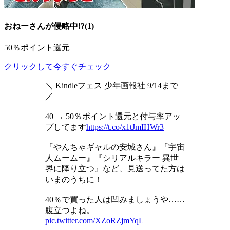
おねーさんが侵略中!?(1)
50％ポイント還元
クリックして今すぐチェック
＼ Kindleフェス 少年画報社 9/14まで
／
40 → 50％ポイント還元と付与率アッ
プしてます
https://t.co/x1tJmIHWr3
『やんちゃギャルの安城さん』『宇宙
人ムームー』『シリアルキラー 異世
界に降り立つ』など、見送ってた方は
いまのうちに！
40％で買った人は凹みましょうや……
腹立つよね。
pic.twitter.com/XZoRZjmYqL