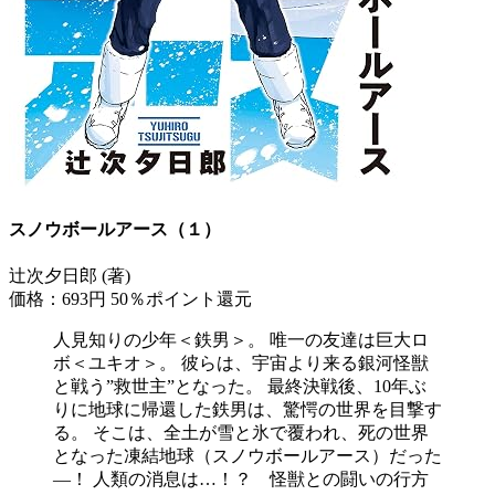
スノウボールアース（１）
辻次夕日郎 (著)
価格：693円
50％ポイント還元
人見知りの少年＜鉄男＞。 唯一の友達は巨大ロ
ボ＜ユキオ＞。 彼らは、宇宙より来る銀河怪獣
と戦う”救世主”となった。 最終決戦後、10年ぶ
りに地球に帰還した鉄男は、驚愕の世界を目撃す
る。 そこは、全土が雪と氷で覆われ、死の世界
となった凍結地球（スノウボールアース）だった
―！ 人類の消息は…！？ 怪獣との闘いの行方