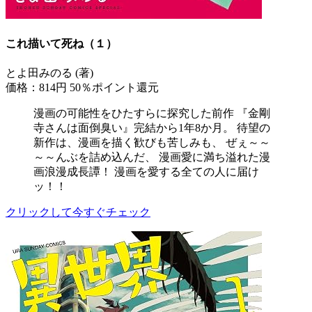
これ描いて死ね（１）
とよ田みのる (著)
価格：814円
50％ポイント還元
漫画の可能性をひたすらに探究した前作 『金剛
寺さんは面倒臭い』完結から1年8か月。 待望の
新作は、漫画を描く歓びも苦しみも、 ぜぇ～～
～～んぶを詰め込んだ、 漫画愛に満ち溢れた漫
画浪漫成長譚！ 漫画を愛する全ての人に届け
ッ！！
クリックして今すぐチェック