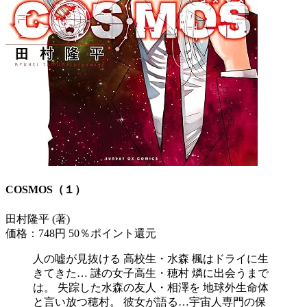
COSMOS（１）
田村隆平 (著)
価格：748円
50％ポイント還元
人の嘘が見抜ける 高校生・水森 楓はドライに生
きてきた… 謎の女子高生・穂村 燐に出会うまで
は。 失踪した水森の友人・相澤を 地球外生命体
と言い放つ穂村。 彼女が語る…宇宙人専門の保