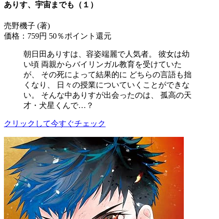
ありす、宇宙までも（１）
売野機子 (著)
価格：759円
50％ポイント還元
朝日田ありすは、容姿端麗で人気者。 彼女は幼
い頃 両親からバイリンガル教育を受けていた
が、 その死によって結果的に どちらの言語も拙
くなり、 日々の授業についていくことができな
い。 そんな中ありすが出会ったのは、 孤高の天
才・犬星くんで…？
クリックして今すぐチェック