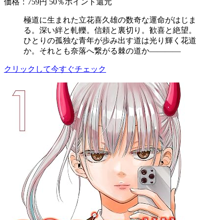
価格：759円
50％ポイント還元
極道に生まれた立花喜久雄の数奇な運命がはじま
る。深い絆と軋轢。信頼と裏切り。歓喜と絶望。
ひとりの孤独な青年が歩み出す道は光り輝く花道
か。それとも奈落へ繋がる棘の道か――――
クリックして今すぐチェック