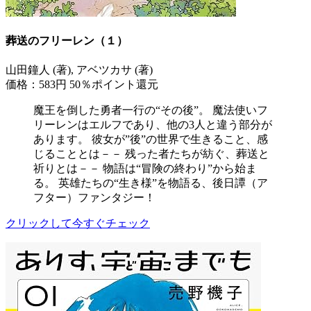
葬送のフリーレン（１）
山田鐘人 (著), アベツカサ (著)
価格：583円
50％ポイント還元
魔王を倒した勇者一行の“その後”。 魔法使いフ
リーレンはエルフであり、他の3人と違う部分が
あります。 彼女が”後”の世界で生きること、感
じることとは－－ 残った者たちが紡ぐ、葬送と
祈りとは－－ 物語は“冒険の終わり”から始ま
る。 英雄たちの“生き様”を物語る、後日譚（ア
フター）ファンタジー！
クリックして今すぐチェック