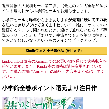
週末開催の大規模セール第二弾。【最近のマンガ全巻50％ポ
イント還元】から小学館セールをお知らせします。
小学館セールは昨年からままありますが
先週に続いて主力級
を思いっきりブツけてきてます
ね。いま、雑に「オススメの
漫画ある？」って聞かれたとき、避けて通れないだろう『葬
送のフリーレン』と『ありす、宇宙までも』を筆頭に押さえ
ておいて欲しいなぁというものメインでピックアップ。
Kindleフェス 小学館作品（9/14まで）
kindou.infoは読者のAmazonでのお買い物を通じて適格収入を
得ています。また、Kindle本の価格は随時変更されていま
す。ご購入の前にAmazon上の価格・内容をよく確認してく
ださい。
小学館全巻ポイント還元より注目作