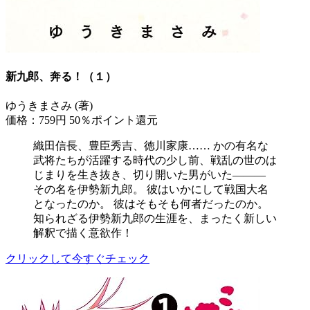
新九郎、奔る！（１）
ゆうきまさみ (著)
価格：759円
50％ポイント還元
織田信長、豊臣秀吉、徳川家康…… かの有名な
武将たちが活躍する時代の少し前、戦乱の世のは
じまりを生き抜き、切り開いた男がいた―――
その名を伊勢新九郎。 彼はいかにして戦国大名
となったのか。 彼はそもそも何者だったのか。
知られざる伊勢新九郎の生涯を、まったく新しい
解釈で描く意欲作！
クリックして今すぐチェック