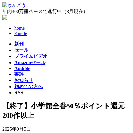
コ
ナ
ン
ビ
年内300万冊ペースで進行中（8月現在）
テ
ゲ
ン
ー
home
ツ
シ
Kindle
へ
ョ
ス
ン
新刊
キ
に
セール
ッ
移
プライムビデオ
プ
動
Amazonセール
Audible
書評
お知らせ
初めての方へ
RSS
【終了】小学館全巻50％ポイント還元
200作以上
2025年9月5日