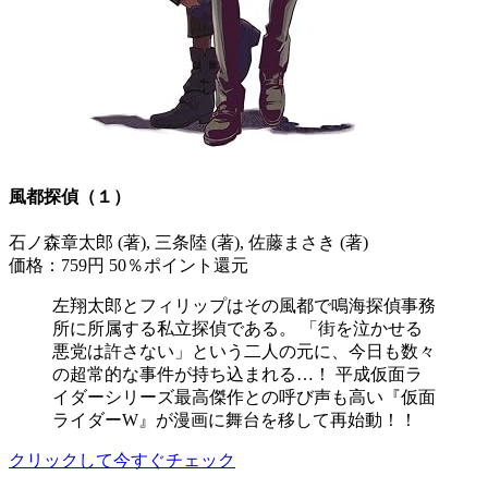
風都探偵（１）
石ノ森章太郎 (著), 三条陸 (著), 佐藤まさき (著)
価格：759円
50％ポイント還元
左翔太郎とフィリップはその風都で鳴海探偵事務
所に所属する私立探偵である。 「街を泣かせる
悪党は許さない」という二人の元に、今日も数々
の超常的な事件が持ち込まれる…！ 平成仮面ラ
イダーシリーズ最高傑作との呼び声も高い『仮面
ライダーW』が漫画に舞台を移して再始動！！
クリックして今すぐチェック