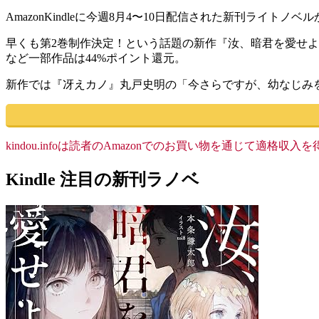
AmazonKindleに今週8月4〜10日配信された新刊ライト
早くも第2巻制作決定！という話題の新作『汝、暗君を愛せよ
など一部作品は44%ポイント還元。
新作では『冴えカノ』丸戸史明の「今さらですが、幼なじみ
kindou.infoは読者のAmazonでのお買い物を通じて適
Kindle 注目の新刊ラノベ