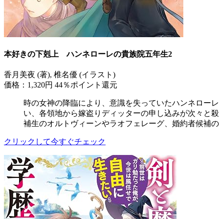
本好きの下剋上 ハンネローレの貴族院五年生2
香月美夜 (著), 椎名優 (イラスト)
価格：1,320円
44％ポイント還元
時の女神の降臨により、意識を失っていたハンネローレ
い、各領地から嫁盗りディッターの申し込みが次々と
補生のオルトヴィーンやラオフェレーグ、婚約者候補の
クリックして今すぐチェック