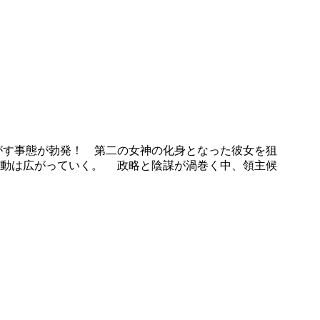
がす事態が勃発！ 第二の女神の化身となった彼女を狙
騒動は広がっていく。 政略と陰謀が渦巻く中、領主候