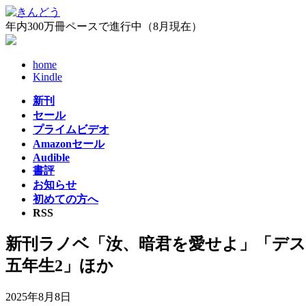
コ
ナ
ン
ビ
年内300万冊ペースで進行中（8月現在）
テ
ゲ
ン
ー
home
ツ
シ
Kindle
へ
ョ
ス
ン
新刊
キ
に
セール
ッ
移
プライムビデオ
プ
動
Amazonセール
Audible
書評
お知らせ
初めての方へ
RSS
新刊ラノベ「汝、暗君を愛せよ」「デス
五年生2」ほか
2025年8月8日