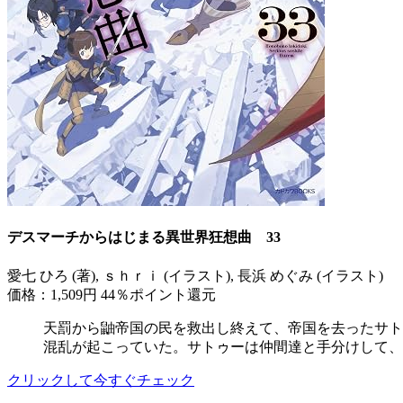
デスマーチからはじまる異世界狂想曲 33
愛七 ひろ (著), ｓｈｒｉ (イラスト), 長浜 めぐみ (イラスト)
価格：1,509円
44％ポイント還元
天罰から鼬帝国の民を救出し終えて、帝国を去ったサト
混乱が起こっていた。サトゥーは仲間達と手分けして、
クリックして今すぐチェック