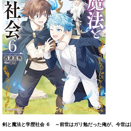
剣と魔法と学歴社会 ６ ～前世はガリ勉だった俺が、今世