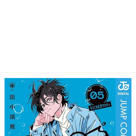
クソ女に幸あれ 7