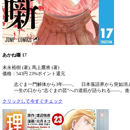
あかね噺 17
末永裕樹 (著), 馬上鷹将 (著)
価格：543円
23%ポイント還元
志ぐま一門解体から3年――。 日本落語界から突如消
一生の口から“志ぐまの芸”への道筋が語られる――。進
クリックして今すぐチェック