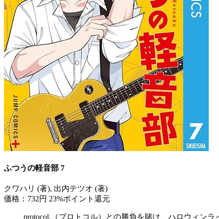
ふつうの軽音部 7
クワハリ (著), 出内テツオ (著)
価格：732円
23%ポイント還元
protocol.（プロトコル）との勝負を賭け、ハロ