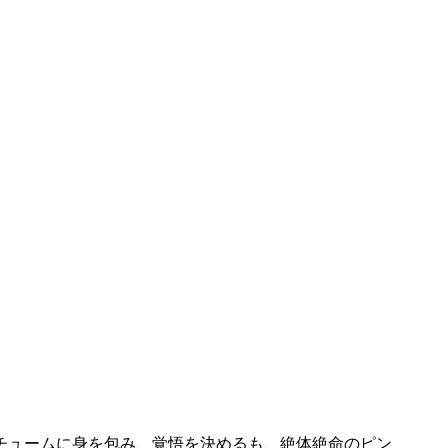
コスチュームに身を包み、覚悟を決めるも、絶体絶命のピン