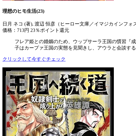
理想のヒモ生活(23)
日月 ネコ (著), 渡辺 恒彦（ヒーロー文庫／イマジカインフォス） 
価格：713円
23％ポイント還元
フレア姫との婚姻のため、ウップサーラ王国の慣習『成
子はカープァ王国の実態を見聞きし、アウラと会談するが
クリックして今すぐチェック