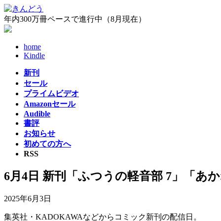
コ
ナ
ン
ビ
年内300万冊ペースで進行中（8月現在）
テ
ゲ
ン
ー
home
ツ
シ
Kindle
へ
ョ
ス
ン
新刊
キ
に
セール
ッ
移
プライムビデオ
プ
動
Amazonセール
Audible
書評
お知らせ
初めての方へ
RSS
6月4日 新刊「ふつうの軽音部 7」「あか
2025年6月3日
集英社・KADOKAWAなどからコミック新刊の配信日。