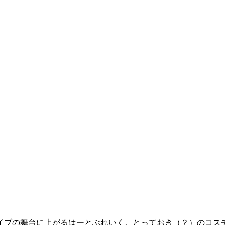
ウィンライブの舞台に上がるはーとぶれいく。とっておき（？）の