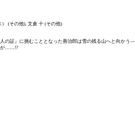
(その他), 文倉 十 (その他)
人の証』に挑むこととなった善治郎は雪の残る山へと向かう―
……!?