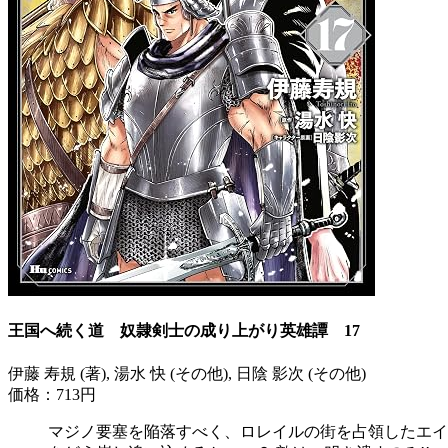
王国へ続く道 奴隷剣士の成り上がり英雄譚 17
伊藤 寿規 (著), 湯水 快 (その他), 日陰 影次 (その他)
価格：713円
マジノ要塞を陥落すべく、ロレイルの街を占領したエイ