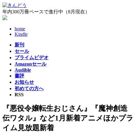
コ
ナ
ン
ビ
年内300万冊ペースで進行中（8月現在）
テ
ゲ
ン
ー
home
ツ
シ
Kindle
へ
ョ
ス
ン
新刊
キ
に
セール
ッ
移
プライムビデオ
プ
動
Amazonセール
Audible
書評
お知らせ
初めての方へ
RSS
『悪役令嬢転生おじさん』『魔神創造
伝ワタル』など1月新着アニメほかプラ
イム見放題新着