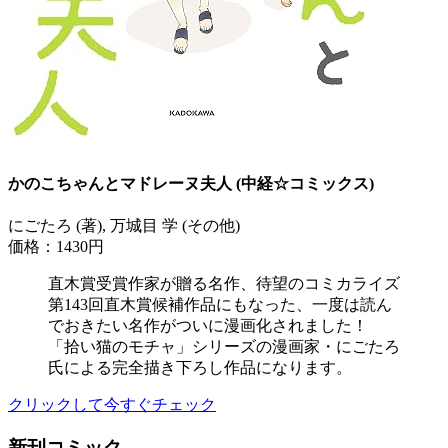
かのこちゃんとマドレーヌ夫人 (中経☆コミックス)
にごたろ (著), 万城目 学 (その他)
価格：1430円
直木賞受賞作家が贈る名作、待望のコミカライズ
第143回直木賞候補作品にもなった、一度は読ん
でおきたい名作がついに漫画化されました！
「拾い猫のモチャ」シリーズの漫画家・にごたろ
氏による完全描き下ろし作品になります。
クリックして今すぐチェック
新刊コミック