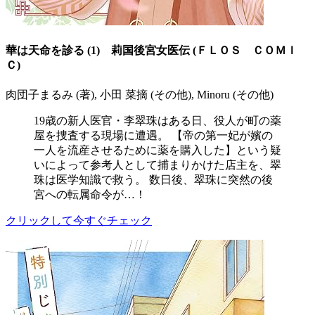
華は天命を診る (1) 莉国後宮女医伝 (ＦＬＯＳ ＣＯＭＩ
Ｃ)
肉団子まるみ (著), 小田 菜摘 (その他), Minoru (その他)
19歳の新人医官・李翠珠はある日、役人が町の薬
屋を捜査する現場に遭遇。 【帝の第一妃が嬪の
一人を流産させるために薬を購入した】という疑
いによって参考人として捕まりかけた店主を、翠
珠は医学知識で救う。 数日後、翠珠に突然の後
宮への転属命令が…！
クリックして今すぐチェック