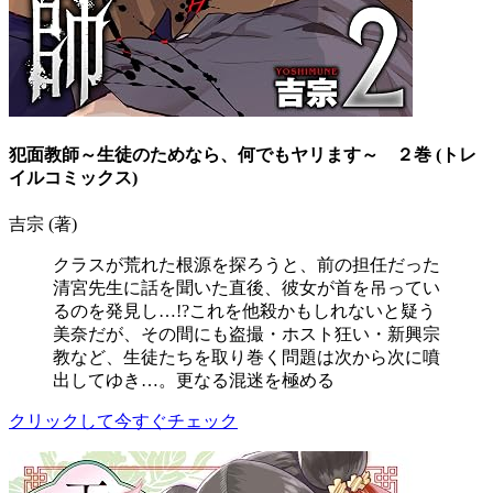
犯面教師～生徒のためなら、何でもヤリます～ ２巻 (トレ
イルコミックス)
吉宗 (著)
クラスが荒れた根源を探ろうと、前の担任だった
清宮先生に話を聞いた直後、彼女が首を吊ってい
るのを発見し…!?これを他殺かもしれないと疑う
美奈だが、その間にも盗撮・ホスト狂い・新興宗
教など、生徒たちを取り巻く問題は次から次に噴
出してゆき…。更なる混迷を極める
クリックして今すぐチェック