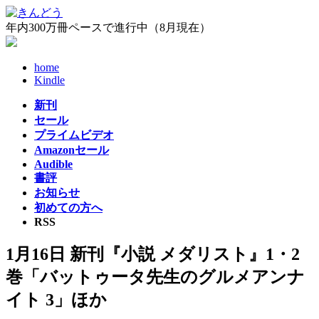
コ
ナ
ン
ビ
年内300万冊ペースで進行中（8月現在）
テ
ゲ
ン
ー
home
ツ
シ
Kindle
へ
ョ
ス
ン
新刊
キ
に
セール
ッ
移
プライムビデオ
プ
動
Amazonセール
Audible
書評
お知らせ
初めての方へ
RSS
1月16日 新刊『小説 メダリスト』1・2
巻「バットゥータ先生のグルメアンナ
イト 3」ほか