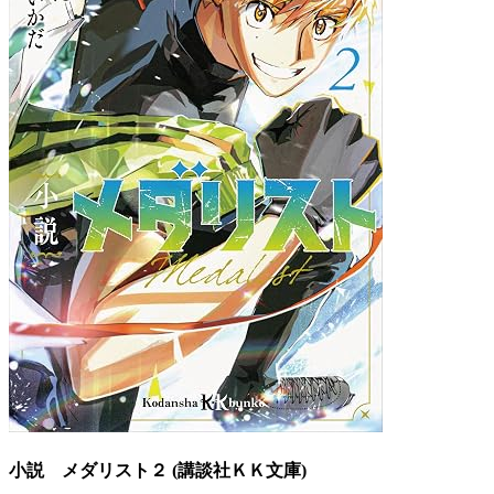
小説 メダリスト２ (講談社ＫＫ文庫)