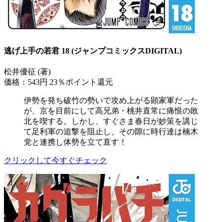
逃げ上手の若君 18 (ジャンプコミックスDIGITAL)
松井優征 (著)
価格：543円
23％ポイント還元
伊勢を発ち破竹の勢いで攻め上がる顕家軍だった
が、京を目前にして高兄弟・桃井直常に痛恨の敗
北を喫する。しかし、すぐさま春日が妙策を講じ
て足利軍の追撃を阻止し、その隙に時行達は楠木
党と連携し体勢を立て直す！
クリックして今すぐチェック