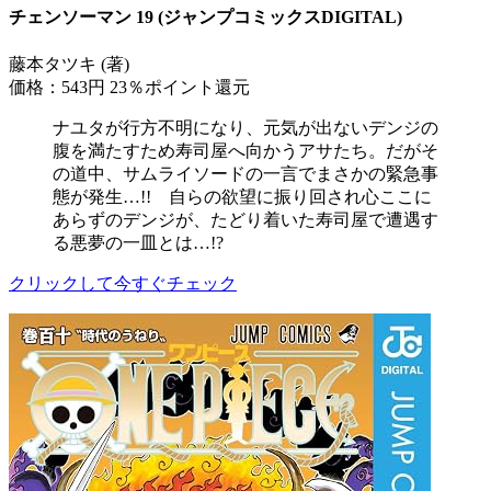
チェンソーマン 19 (ジャンプコミックスDIGITAL)
藤本タツキ (著)
価格：543円
23％ポイント還元
ナユタが行方不明になり、元気が出ないデンジの
腹を満たすため寿司屋へ向かうアサたち。だがそ
の道中、サムライソードの一言でまさかの緊急事
態が発生…!! 自らの欲望に振り回され心ここに
あらずのデンジが、たどり着いた寿司屋で遭遇す
る悪夢の一皿とは…!?
クリックして今すぐチェック