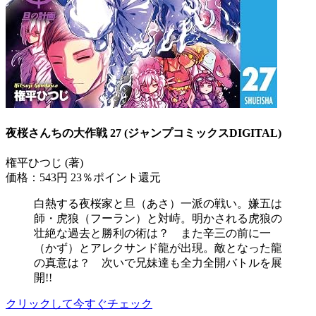
夜桜さんちの大作戦 27 (ジャンプコミックスDIGITAL)
権平ひつじ (著)
価格：543円
23％ポイント還元
白熱する夜桜家と旦（あさ）一派の戦い。嫌五は
師・虎狼（フーラン）と対峙。明かされる虎狼の
壮絶な過去と勝利の術は？ また辛三の前に一
（かず）とアレクサンド龍が出現。敵となった龍
の真意は？ 次いで兄妹達も全力全開バトルを展
開!!
クリックして今すぐチェック