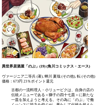
異世界居酒屋「のぶ」(19) (角川コミックス・エース)
ヴァージニア二等兵 (著), 蝉川 夏哉 (その他), 転 (その他)
価格：673円
23％ポイント還元
古都の一流料理人・小リュービクは、自身の店の
伝統メニューである＜獅子の四十七皿＞に新たな
一皿を加えようと考える。その為に「のぶ」で働
くハンスに協力を仰ぐが、果たして伝統を超えら