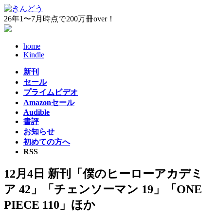
コ
ナ
ン
ビ
26年1〜7月時点で200万冊over！
テ
ゲ
ン
ー
home
ツ
シ
Kindle
へ
ョ
ス
ン
新刊
キ
に
セール
ッ
移
プライムビデオ
プ
動
Amazonセール
Audible
書評
お知らせ
初めての方へ
RSS
12月4日 新刊「僕のヒーローアカデミ
ア 42」「チェンソーマン 19」「ONE
PIECE 110」ほか