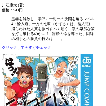
川江康太 (著)
価格：543円
盡器を解放し、学郎に一対一の決闘を迫るレベル
4・輪入道。一方の七咲（かずさ）は、輪入道に
捕らわれた人質を救出すべく動く。敵の卑劣な策
を打ち破れるのか…!? 許婚の命を奪った、因縁
の相手との勝負の行方は――。
クリックして今すぐチェック