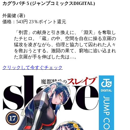
カグラバチ 5 (ジャンプコミックスDIGITAL)
外薗健 (著)
価格：543円
23％ポイント還元
「刳雲」の献身と引き換えに、「淵天」を奪取し
たチヒロ。「蔵」の中、空間を自在に操る京羅の
猛攻を凌ぎながら、伯理と協力して囚われた人々
を救おうとする。激闘の果て、窮地に追い込まれ
た京羅が手を伸ばした先は…。
クリックして今すぐチェック