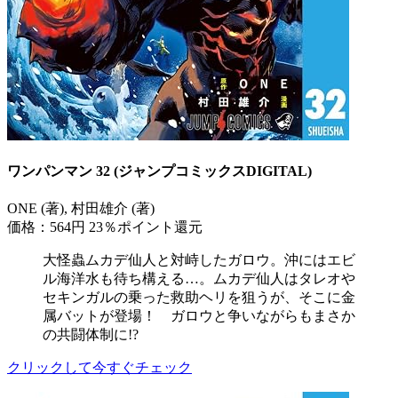
ワンパンマン 32 (ジャンプコミックスDIGITAL)
ONE (著), 村田雄介 (著)
価格：564円
23％ポイント還元
大怪蟲ムカデ仙人と対峙したガロウ。沖にはエビ
ル海洋水も待ち構える…。ムカデ仙人はタレオや
セキンガルの乗った救助ヘリを狙うが、そこに金
属バットが登場！ ガロウと争いながらもまさか
の共闘体制に!?
クリックして今すぐチェック