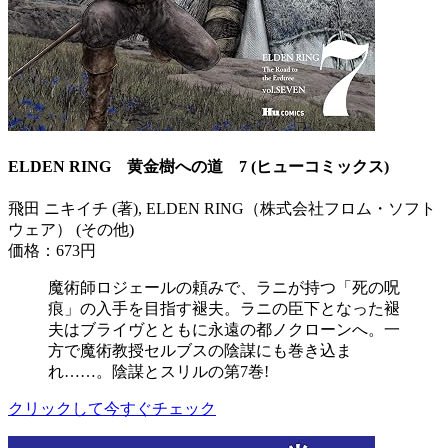
ELDEN RING 黄金樹への道 7 (ヒューコミックス)
飛田 ニキイチ (著), ELDEN RING（株式会社フロム・ソフト
ウェア） (その他)
価格：673円
魔術師ロジェールの頼みで、ラニが持つ「死の呪
痕」の入手を目指す褪夫。ラニの臣下となった褪
夫はブライヴとともに永遠の都ノクローンへ。一
方で魔術教授セルブスの陰謀にも巻き込ま
れ……。陰謀とスリルの第7巻!
クリックして今すぐチェック