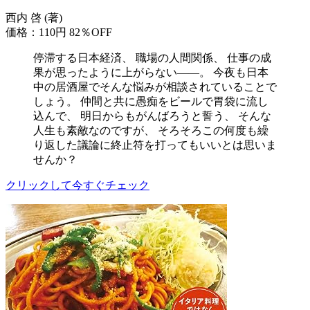
西内 啓 (著)
価格：110円
82％OFF
停滞する日本経済、 職場の人間関係、 仕事の成
果が思ったように上がらない――。 今夜も日本
中の居酒屋でそんな悩みが相談されていることで
しょう。 仲間と共に愚痴をビールで胃袋に流し
込んで、 明日からもがんばろうと誓う、 そんな
人生も素敵なのですが、 そろそろこの何度も繰
り返した議論に終止符を打ってもいいとは思いま
せんか？
クリックして今すぐチェック