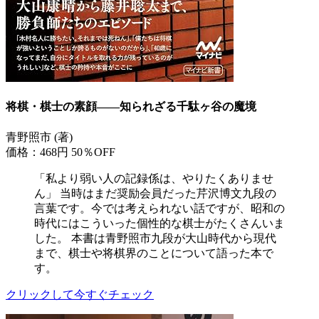
将棋・棋士の素顔――知られざる千駄ヶ谷の魔境
青野照市 (著)
価格：468円
50％OFF
「私より弱い人の記録係は、やりたくありませ
ん」 当時はまだ奨励会員だった芹沢博文九段の
言葉です。今では考えられない話ですが、昭和の
時代にはこういった個性的な棋士がたくさんいま
した。 本書は青野照市九段が大山時代から現代
まで、棋士や将棋界のことについて語った本で
す。
クリックして今すぐチェック