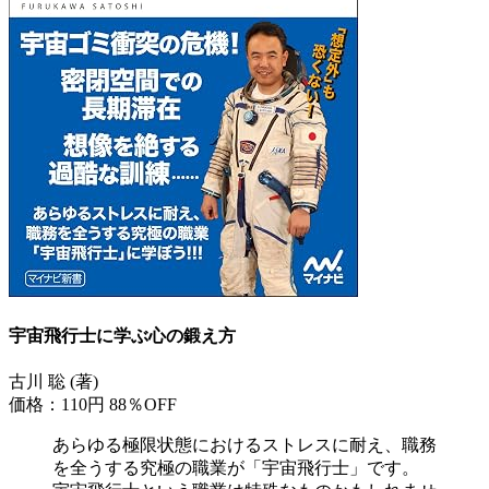
宇宙飛行士に学ぶ心の鍛え方
古川 聡 (著)
価格：110円
88％OFF
あらゆる極限状態におけるストレスに耐え、職務
を全うする究極の職業が「宇宙飛行士」です。