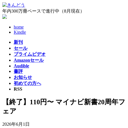
コ
ナ
ン
ビ
年内300万冊ペースで進行中（8月現在）
テ
ゲ
ン
ー
home
ツ
シ
Kindle
へ
ョ
ス
ン
新刊
キ
に
セール
ッ
移
プライムビデオ
プ
動
Amazonセール
Audible
書評
お知らせ
初めての方へ
RSS
【終了】110円〜 マイナビ新書20周年フ
ェア
2026年6月1日