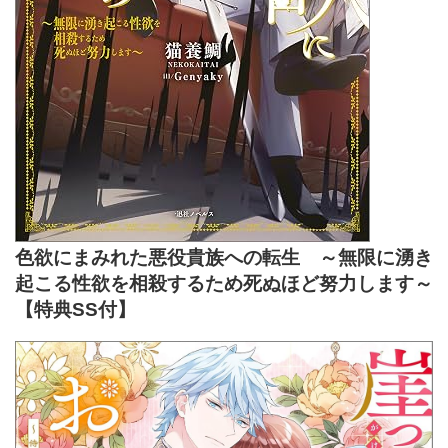
色欲にまみれた悪役貴族への転生 ～無限に湧き
起こる性欲を相殺するため死ぬほど努力します～
【特典SS付】