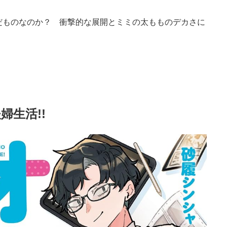
だものなのか？ 衝撃的な展開とミミの太もものデカさに
婦生活!!