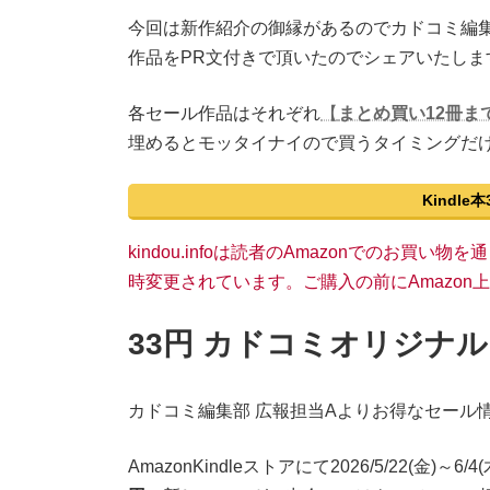
今回は新作紹介の御縁があるのでカドコミ編集
作品をPR文付きで頂いたのでシェアいたしま
各セール作品はそれぞれ
【
まとめ買い12冊ま
埋めるとモッタイナイので買うタイミングだ
Kindl
kindou.infoは読者のAmazonでのお買
時変更されています。ご購入の前にAmazo
33円 カドコミオリジナ
カドコミ編集部 広報担当Aよりお得なセール
AmazonKindleストアにて2026/5/22(