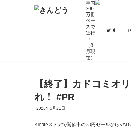
コ
ナ
年内
ン
ビ
300
万冊
テ
ゲ
ペー
ン
ー
スで
ツ
シ
新刊
セ
進行
へ
ョ
中
ス
ン
（8
キ
に
月現
ッ
移
在）
プ
動
【終了】カドコミオリ
れ！ #PR
2026年5月21日
Kindleストアで開催中の33円セールからK