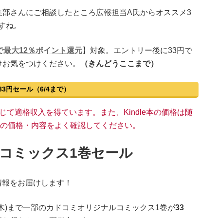
部さんにご相談したところ広報担当A氏からオススメ3
すね。
で最大12％ポイント還元
】対象。エントリー後に33円で
けお気をつけください。
（
きんどうここまで
）
e本33円セール（6/4まで）
い物を通じて適格収入を得ています。また、Kindle本の価格は随
n上の価格・内容をよく確認してください。
ルコミックス1巻セール
情報をお届けします！
金)～6/4(木)まで一部のカドコミオリジナルコミックス1巻が
33