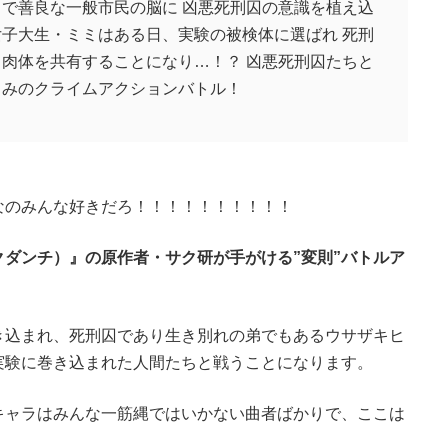
こで善良な一般市民の脳に 凶悪死刑囚の意識を植え込
女子大生・ミミはある日、実験の被検体に選ばれ 死刑
 肉体を共有することになり…！？ 凶悪死刑囚たちと
るみのクライムアクションバトル！
なのみんな好きだろ！！！！！！！！！！
クダンチ）』の原作者・サク研が手がける”変則”バトルア
き込まれ、死刑囚であり生き別れの弟でもあるウサザキヒ
実験に巻き込まれた人間たちと戦うことになります。
キャラはみんな一筋縄ではいかない曲者ばかりで、ここは