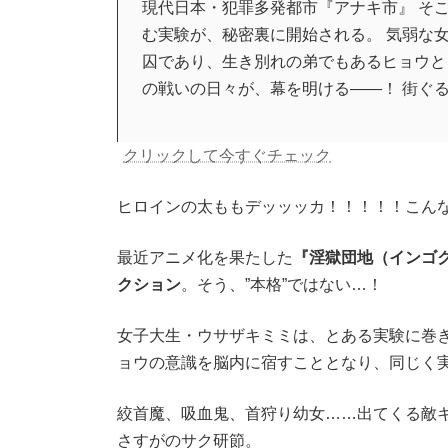
現代日本・犯罪多発都市『アナキ市』 そ
む実験が、秘密裏に開始される。 気弱な
囚であり、生き別れの弟でもあるヒョウと
の戦いの日々が、幕を明ける――！ 街ぐ
クリックして今すぐチェック
ヒロインの太ももデッッッカ！！！！！こん
最近アニメ化を果たした
『淫獄団地（インゴ
クション
。そう、”本格”ではない…！
女子大生・ウサザキミミは、とある実験に巻
ョウの意識を脳内に宿すこととなり、同じく
絞首魔、吸血鬼、首狩り幼女……出てくる敵
さすがのサク研節。