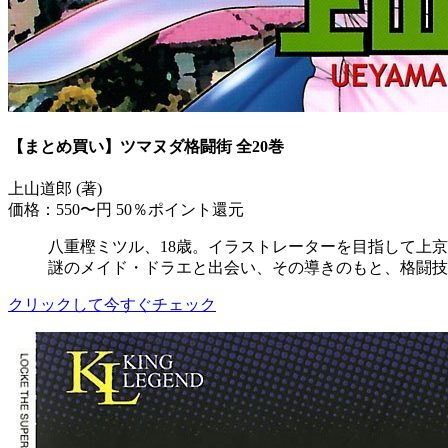
【まとめ買い】ツマヌダ格闘街 全20巻
上山道郎 (著)
価格：550〜円
50％ポイント還元
八重樫ミツル、18歳。イラストレーターを目指して上
謎のメイド・ドラエと出会い、その導きのもと、格闘技
クリックして今すぐチェック