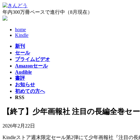
コ
ナ
ン
ビ
年内300万冊ペースで進行中（8月現在）
テ
ゲ
ン
ー
home
ツ
シ
Kindle
へ
ョ
ス
ン
新刊
キ
に
セール
ッ
移
プライムビデオ
プ
動
Amazonセール
Audible
書評
お知らせ
初めての方へ
RSS
【終了】少年画報社 注目の長編全巻セール
2026年2月22日
Kindleストア週末限定セール第2弾にて少年画報社『注目