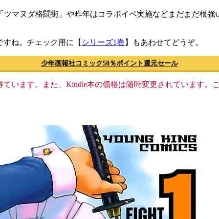
「ツマヌダ格闘街」や昨年はコラボイベ実施などまだまだ根強
中ですね。チェック用に【
シリーズ1巻
】もあわせてどうぞ。
少年画報社コミック50％ポイント還元セール
格収入を得ています。また、Kindle本の価格は随時変更されていま