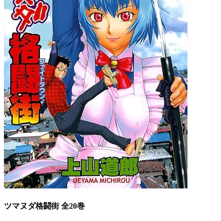
ツマヌダ格闘街 全20巻