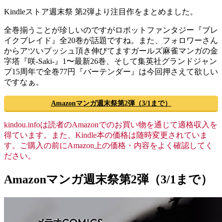
Kindleストア週末祭 第2弾より注目作をまとめました。
全巻揃うことが珍しいのですがロボットファンタジー『ブレ
イクブレイド』全20巻が話題ですね。また、フォロワーさん
からアツいプッシュ頂き伸びてますガールズ麻雀マンガの金
字塔『咲-Saki-』1〜最新26巻、そして集英社グランドジャン
プ15周年で全巻77円『バーテンダー』は今回押さえて欲しい
ですなぁ。
Amazonマンガ週末祭第2弾（3/1まで）
kindou.infoは読者のAmazonでのお買い物を通じて適格収入を
得ています。また、Kindle本の価格は随時変更されていま
す。ご購入の前にAmazon上の価格・内容をよく確認してく
ださい。
Amazonマンガ週末祭第2弾（3/1まで）