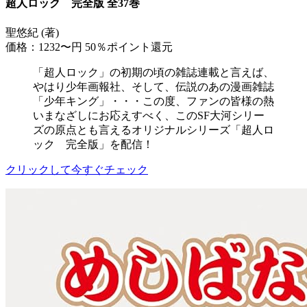
超人ロック 完全版 全37巻
聖悠紀 (著)
価格：1232〜円
50％ポイント還元
「超人ロック」の初期の頃の雑誌連載と言えば、
やはり少年画報社、そして、伝説のあの漫画雑誌
「少年キング」・・・この度、ファンの皆様の熱
いまなざしにお応えすべく、このSF大河シリー
ズの原点とも言えるオリジナルシリーズ「超人ロ
ック 完全版」を配信！
クリックして今すぐチェック