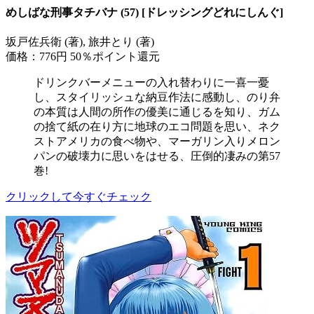
めしばな刑事タチバナ (57) [ドレッシングどれにしんぐ]
坂戸佐兵衛 (著), 旅井とり (著)
価格：776円
50％ポイント還元
ドリンクバーメニューの入れ替わりに一喜一憂
し、スタイリッシュな納豆作法に感動し、のり弁
の本質は人間の所作の優美に通じるを知り、ガム
の捨て紙の在り方に地球のエコ問題を思い、ネク
ストアメリカの食べ物や、マーガリン入りメロン
パンの破壊力に思いをはせる、圧倒的凄みの第57
巻!
クリックして今すぐチェック