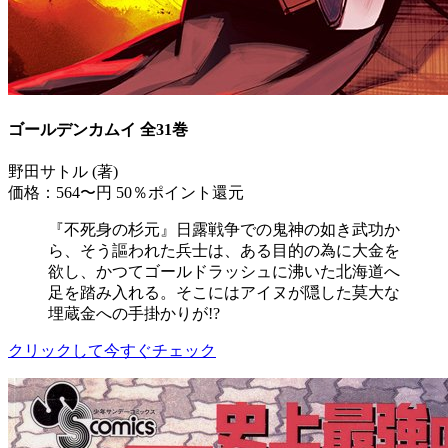
ゴールデンカムイ 全31巻
野田サトル (著)
価格：564〜円
50％ポイント還元
『不死身の杉元』日露戦争での鬼神の如き武功か
ら、そう謳われた兵士は、ある目的の為に大金を
欲し、かつてゴールドラッシュに沸いた北海道へ
足を踏み入れる。そこにはアイヌが隠した莫大な
埋蔵金への手掛かりが!?
クリックして今すぐチェック