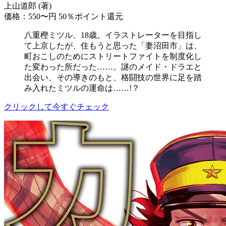
上山道郎 (著)
価格：550〜円
50％ポイント還元
八重樫ミツル、18歳。イラストレーターを目指し
て上京したが、住もうと思った「妻沼田市」は、
町おこしのためにストリートファイトを制度化し
た変わった所だった……。謎のメイド・ドラエと
出会い、その導きのもと、格闘技の世界に足を踏
み入れたミツルの運命は……!？
クリックして今すぐチェック