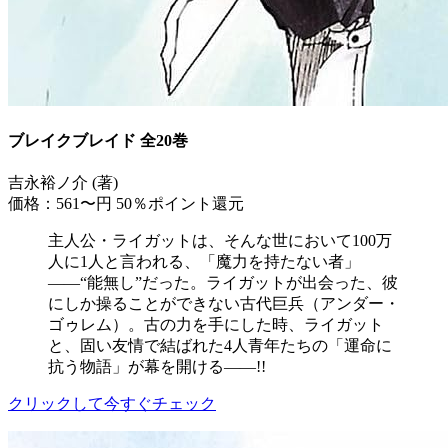
ブレイクブレイド 全20巻
吉永裕ノ介 (著)
価格：561〜円
50％ポイント還元
主人公・ライガットは、そんな世において100万
人に1人と言われる、「魔力を持たない者」
――“能無し”だった。ライガットが出会った、彼
にしか操ることができない古代巨兵（アンダー・
ゴゥレム）。古の力を手にした時、ライガット
と、固い友情で結ばれた4人青年たちの「運命に
抗う物語」が幕を開ける――!!
クリックして今すぐチェック