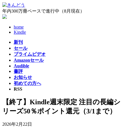
コ
ナ
ン
ビ
年内300万冊ペースで進行中（8月現在）
テ
ゲ
ン
ー
home
ツ
シ
Kindle
へ
ョ
ス
ン
新刊
キ
に
セール
ッ
移
プライムビデオ
プ
動
Amazonセール
Audible
書評
お知らせ
初めての方へ
RSS
【終了】Kindle週末限定 注目の長編シ
リーズ50％ポイント還元（3/1まで）
2026年2月22日