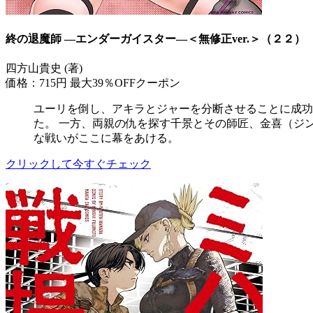
終の退魔師 ―エンダーガイスター―＜無修正ver.＞（２２）
四方山貴史 (著)
価格：715円
最大39％OFFクーポン
ユーリを倒し、アキラとジャーを分断させることに成功
た。 一方、両親の仇を探す千景とその師匠、金喜（ジ
な戦いがここに幕をあける。
クリックして今すぐチェック