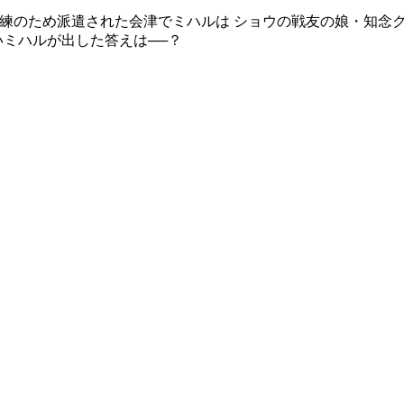
 訓練のため派遣された会津でミハルは ショウの戦友の娘・知念
いミハルが出した答えは──？