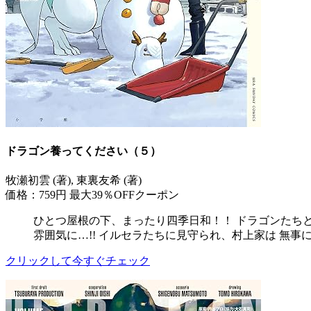
ドラゴン養ってください（５）
牧瀬初雲 (著), 東裏友希 (著)
価格：759円
最大39％OFFクーポン
ひとつ屋根の下、まったり四季日和！！ ドラゴンたちと
雰囲気に…!! イルセラたちに見守られ、村上家は 無事
クリックして今すぐチェック