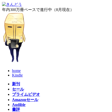
コ
ナ
ン
ビ
年内300万冊ペースで進行中（8月現在）
テ
ゲ
ン
ー
ツ
シ
へ
ョ
ス
ン
キ
に
ッ
移
プ
動
home
Kindle
新刊
セール
プライムビデオ
Amazonセール
Audible
書評