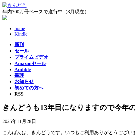
コ
ナ
ン
ビ
年内300万冊ペースで進行中（8月現在）
テ
ゲ
ン
ー
home
ツ
シ
Kindle
へ
ョ
ス
ン
新刊
キ
に
セール
ッ
移
プライムビデオ
プ
動
Amazonセール
Audible
書評
お知らせ
初めての方へ
RSS
きんどうも13年目になりますので今年の
2025年11月28日
こんばんは、きんどうです。いつもご利用ありがとうございま