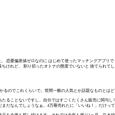
。 恋愛偏差値ゼロなのに はじめて使ったマッチングアプリで 
に落ちけれど、 割り切ったオトナの態度でいないと 捨てられて
っかかるのでこれくらいで。世間一般の人気とか話題なものとは
があたることないですし、自分ではすごくたくさん販売に関与し
だまだなんでしょうなぁ。4万冊売れたに「いいね！」だけっ
作品を今後も探し続けます。それでは今年も残り1ヶ月、引き