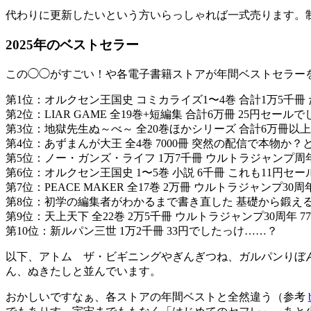
代わりに更新したいという方いらっしゃれば一式売ります。制
2025年のベストセラー
この◯◯がすごい！や各電子書籍ストアが年間ベストセラーを
第1位：オルクセン王国史 コミカライズ1〜4巻 合計1万5千
第2位：LIAR GAME 全19巻+短編集 合計6万冊 25円セ
第3位：地獄先生ぬ～べ～ 全20巻ほかシリーズ 合計6万冊以
第4位：あずまんが大王 全4巻 7000冊 突然の配信で本物か
第5位：ノー・ガンズ・ライフ 1万7千冊 ウルトラジャンプ周
第6位：オルクセン王国史 1〜5巻 小説 6千冊 これも11円
第7位：PEACE MAKER 全17巻 2万冊 ウルトラジャンプ30周
第8位：初学の編集者がわかるまで書き直した 基礎から鍛える量子
第9位：天上天下 全22巻 2万5千冊 ウルトラジャンプ30周年 7
第10位：新ルパン三世 1万2千冊 33円でしたっけ……？
以下、アトム ザ・ビギニングやぎんぎつね、ガルパンりぼんの
ん、ぬきたしと並んでいます。
おかしいですなぁ、各ストアの年間ベストと全然違う（参考