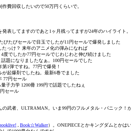
作費回収したいので50万円くらいで。
発表してますのであと1ヶ月残ってますが24年のハイライト。
冊 たびたびセールで目玉でしたが11円セールで爆発しました
ールでしたっけ？ 来年のアニメ化の弾みになれば
上 4度でしたか77円セールでじわじわと伸び続けました
？と話題になりましたなぁ。100円セールでした
年第1弾ですね。77円で爆発！
セールが起爆剤でしたね。最新6巻でました
年 77円セール
力学 1200冊 199円で話題でしたねぇ
7円セール
武者、ULTRAMAN。いま99円のフルメタル・パニック！
booklive!
,
Book☆Walker
）。ONEPIECEとかキングダムと