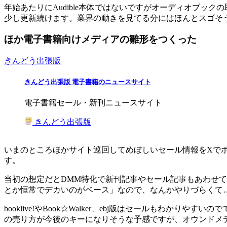
年始あたりにAudible本体ではないですがオーディオブ
少し更新続けます。業界の動きを見てる分にはほんとスゴそ
ほか電子書籍向けメディアの雛形をつくった
きんどう出張版
きんどう出張版 電子書籍のニュースサイト
電子書籍セール・新刊ニュースサイト
きんどう出張版
いまのところほかサイト巡回してめぼしいセール情報をXで
す。
当初の想定だとDMM特化で新刊記事やセール記事もあわせて
とか恒常でデカいのがベース」なので、なんかやりづらくて
booklive!やBook☆Walker、ebj版はセールも
の売り方が今後のキーになりそうな予感ですが、オウンドメ