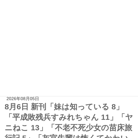
新着記事
セール
人気
2026年08月06日
秋田書店 全巻99円セール 宗我部と
しのり『オッス！はるかちゃん』全
3巻 田中優吏『バクくん』全5巻
（8/19まで）
2026年08月05日
8月6日 新刊「妹は知っている 8」
「平成敗残兵すみれちゃん 11」「ヤ
ニねこ 13」「不老不死少女の苗床旅