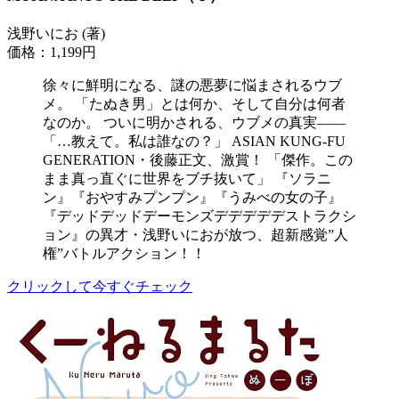
浅野いにお (著)
価格：1,199円
徐々に鮮明になる、謎の悪夢に悩まされるウブ
メ。 「たぬき男」とは何か、そして自分は何者
なのか。 ついに明かされる、ウブメの真実――
「…教えて。私は誰なの？」 ASIAN KUNG-FU
GENERATION・後藤正文、激賞！ 「傑作。この
まま真っ直ぐに世界をブチ抜いて」 『ソラニ
ン』『おやすみプンプン』『うみべの女の子』
『デッドデッドデーモンズデデデデデストラクシ
ョン』の異才・浅野いにおが放つ、超新感覚”人
権”バトルアクション！！
クリックして今すぐチェック