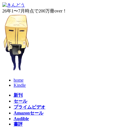
コ
ナ
ン
ビ
26年1〜7月時点で200万冊over！
テ
ゲ
ン
ー
ツ
シ
へ
ョ
ス
ン
キ
に
ッ
移
プ
動
home
Kindle
新刊
セール
プライムビデオ
Amazonセール
Audible
書評