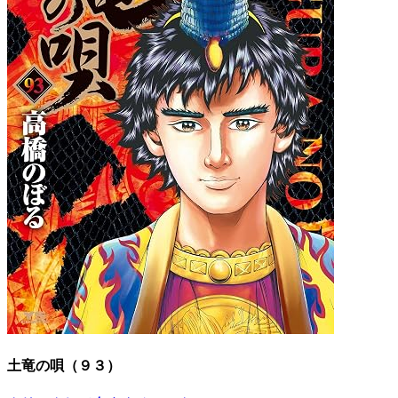
土竜の唄（９３）