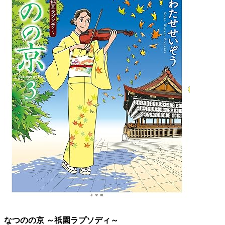
なつのの京 ～祇園ラプソディ～