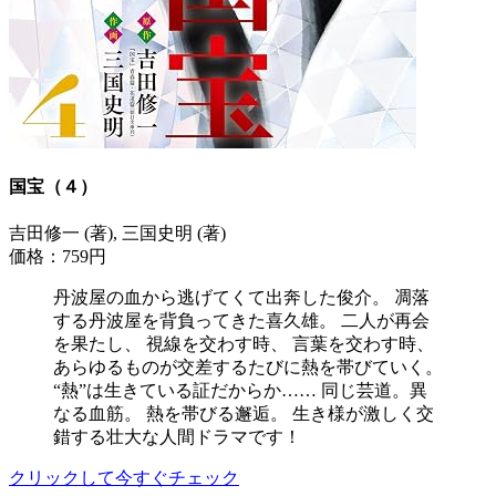
国宝（４）
吉田修一 (著), 三国史明 (著)
価格：759円
丹波屋の血から逃げてくて出奔した俊介。 凋落
する丹波屋を背負ってきた喜久雄。 二人が再会
を果たし、 視線を交わす時、 言葉を交わす時、
あらゆるものが交差するたびに熱を帯びていく。
“熱”は生きている証だからか…… 同じ芸道。異
なる血筋。 熱を帯びる邂逅。 生き様が激しく交
錯する壮大な人間ドラマです！
クリックして今すぐチェック