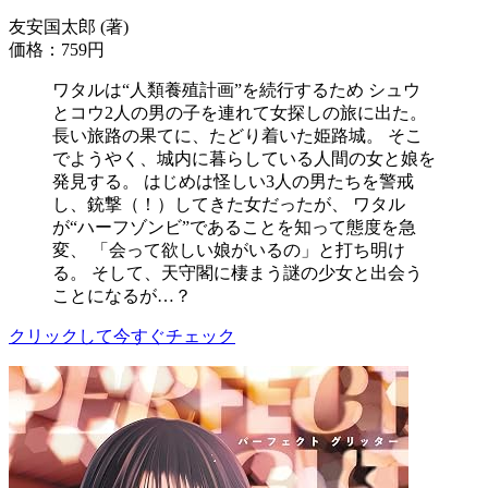
友安国太郎 (著)
価格：759円
ワタルは“人類養殖計画”を続行するため シュウ
とコウ2人の男の子を連れて女探しの旅に出た。
長い旅路の果てに、たどり着いた姫路城。 そこ
でようやく、城内に暮らしている人間の女と娘を
発見する。 はじめは怪しい3人の男たちを警戒
し、銃撃（！）してきた女だったが、 ワタル
が“ハーフゾンビ”であることを知って態度を急
変、 「会って欲しい娘がいるの」と打ち明け
る。 そして、天守閣に棲まう謎の少女と出会う
ことになるが…？
クリックして今すぐチェック