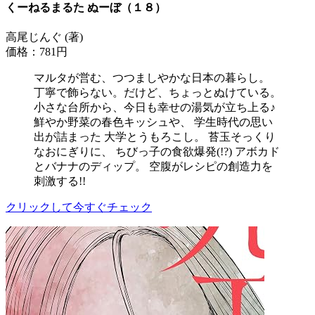
くーねるまるた ぬーぼ（１８）
高尾じんぐ (著)
価格：781円
マルタが営む、つつましやかな日本の暮らし。
丁寧で飾らない。だけど、ちょっとぬけている。
小さな台所から、今日も幸せの湯気が立ち上る♪
鮮やか野菜の春色キッシュや、 学生時代の思い
出が詰まった 大学とうもろこし。 苔玉そっくり
なおにぎりに、 ちびっ子の食欲爆発(!?) アボカド
とバナナのディップ。 空腹がレシピの創造力を
刺激する!!
クリックして今すぐチェック