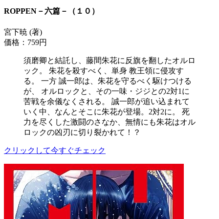
ROPPEN－六篇－（１０）
宮下暁 (著)
価格：759円
須磨卿と結託し、藤間朱花に反旗を翻したオルロ
ック。 朱花を殺すべく、単身 教王領に侵攻す
る。 一方 誠一郎は、朱花を守るべく駆けつける
が、 オルロックと、その一味・ジジとの2対1に
苦戦を余儀なくされる。 誠一郎が追い込まれて
いく中、なんとそこに朱花が登場。2対2に。 死
力を尽くした激闘のさなか、無情にも朱花はオル
ロックの凶刃に切り裂かれて！？
クリックして今すぐチェック