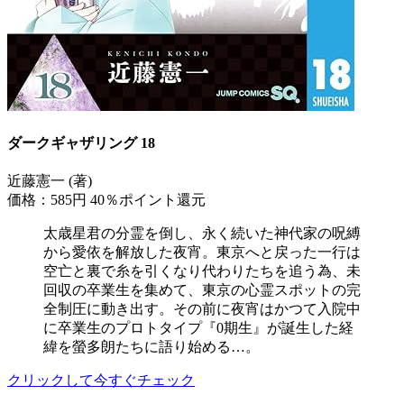
ダークギャザリング 18
近藤憲一 (著)
価格：585円
40％ポイント還元
太歳星君の分霊を倒し、永く続いた神代家の呪縛
から愛依を解放した夜宵。東京へと戻った一行は
空亡と裏で糸を引くなり代わりたちを追う為、未
回収の卒業生を集めて、東京の心霊スポットの完
全制圧に動き出す。その前に夜宵はかつて入院中
に卒業生のプロトタイプ『0期生』が誕生した経
緯を螢多朗たちに語り始める…。
クリックして今すぐチェック