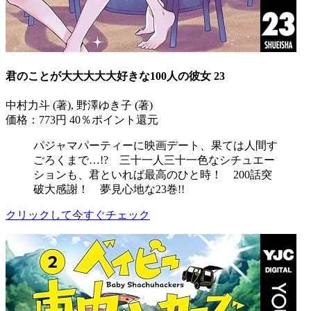
君のことが大大大大大好きな100人の彼女 23
中村力斗 (著), 野澤ゆき子 (著)
価格：773円
40％ポイント還元
パジャマパーティーに映画デート、果ては人間す
ごろくまで…!? 三十一人三十一色なシチュエー
ションも、君といれば最高のひと時！ 200話突
破大感謝！ 夢見心地な23巻!!
クリックして今すぐチェック