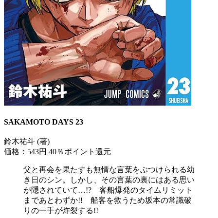
SAKAMOTO DAYS 23
鈴木祐斗 (著)
価格：543円
40％ポイント還元
父と再会を果たすも無情な言葉をぶつけられる幼
き日のシン。しかし、その言葉の裏にはある思い
が隠されていて…!? 客船爆発のタイムリミット
まであとわずか!! 船客を救うため坂本の常識破
りの一手が炸裂する!!