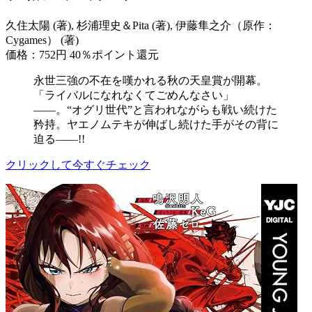
久住太陽 (著), 杉浦理史＆Pita (著), 伊藤隼之介（原作：
Cygames） (著)
価格：752円
40％ポイント還元
永世三強の不在を嘆かれる秋の天皇賞が開幕。
「ライバルになれなくてごめんなさい」
――。“オグリ世代”と言われながらも戦い続けた
矜持。ヤエノムテキが伸ばし続けた手がその背に
迫る――!!
クリックして今すぐチェック