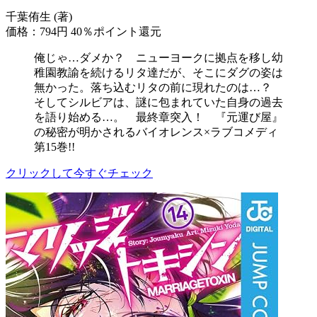
千葉侑生 (著)
価格：794円
40％ポイント還元
俺じゃ…ダメか？ ニューヨークに拠点を移し幼
稚園教諭を続けるリタ達だが、そこにダグの姿は
無かった。落ち込むリタの前に現れたのは…？
そしてシルビアは、謎に包まれていた自身の過去
を語り始める…。 最終章突入！ 『元運び屋』
の秘密が明かされるバイオレンス×ラブコメディ
第15巻!!
クリックして今すぐチェック