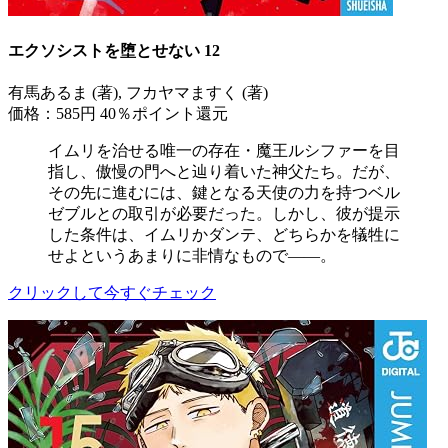
エクソシストを堕とせない 12
有馬あるま (著), フカヤマますく (著)
価格：585円
40％ポイント還元
イムリを治せる唯一の存在・魔王ルシファーを目
指し、傲慢の門へと辿り着いた神父たち。だが、
その先に進むには、鍵となる天使の力を持つベル
ゼブルとの取引が必要だった。しかし、彼が提示
した条件は、イムリかダンテ、どちらかを犠牲に
せよというあまりに非情なもので――。
クリックして今すぐチェック