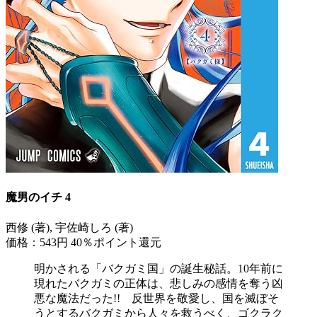
魔男のイチ 4
西修 (著), 宇佐崎しろ (著)
価格：543円
40％ポイント還元
明かされる「バクガミ国」の誕生秘話。10年前に
現れたバクガミの正体は、悲しみの感情を奪う凶
悪な魔法だった!! 反世界を敬愛し、国を滅ぼそ
うとするバクガミから人々を救うべく、ゴクラク