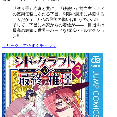
『護り手』赤倉と共に、『鉄使い』前当主・ナベ
の護衛任務にあたる下呂。刺客の襲来に共闘する
二人だが!? ナベの最後の願いは叶うのか…!?
そして、下呂に本家からの着信が――。目指すは
最高の結婚…世界一ハードな婚活バトルアクショ
ン!!
クリックして今すぐチェック