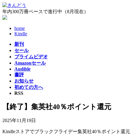
コ
ナ
ン
ビ
年内300万冊ペースで進行中（8月現在）
テ
ゲ
ン
ー
home
ツ
シ
Kindle
へ
ョ
ス
ン
新刊
キ
に
セール
ッ
移
プライムビデオ
プ
動
Amazonセール
Audible
書評
お知らせ
初めての方へ
RSS
【終了】集英社40％ポイント還元
2025年11月19日
Kindleストアでブラックフライデー集英社40％ポイント還元