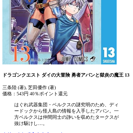
ドラゴンクエスト ダイの大冒険 勇者アバンと獄炎の魔王 13
三条陸 (著), 芝田優作 (著)
価格：543円
40％ポイント還元
はぐれ武器集団・ベルクスの謎究明のため、ディ
ードックから怪人島の情報を入手したアバン。一
方ベルクスは仲間同士の諍いを収めたタークスが
抜け駆けし…。