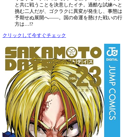
と共に戦うことを決意したイチ。過酷な試練へと
挑む二人だが、ゴクラクに異変が発生し、事態は
予期せぬ展開へ――。国の命運を懸けた戦いの行
方は…!?
クリックして今すぐチェック