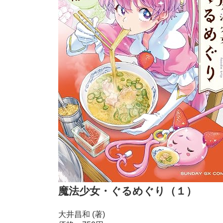
魔法少女・ぐるめぐり（１）
大井昌和 (著)