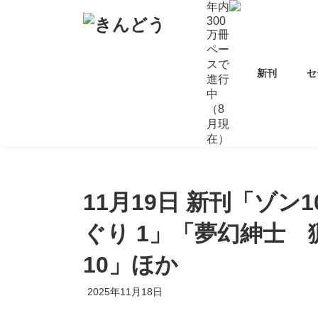
コ
ナ
年内
ン
ビ
300
万冊
テ
ゲ
ペー
ン
ー
スで
ツ
シ
新刊
セ
進行
へ
ョ
中
ス
ン
（8
キ
に
月現
ッ
移
在）
プ
動
11月19日 新刊「ゾン
ぐり 1」「夢幻紳士
10」ほか
2025年11月18日