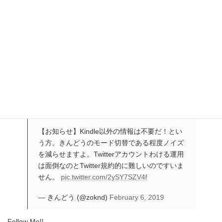
順踏むなら以下をどうぞ
カスタマーサービスに連絡する
https://t.co/d3nneZQtX3
#Amazonアソシエイ
ト
pic.twitter.com/S1G6DSNyk4
— きんどう (@zoknd)
October 4, 2024
スマホ向けモード切替
【お知らせ】Kindle以外の情報は不要だ！とい
う方。きんどうのモード切替である程度ノイズ
を減らせますよ。Twitterアカウントわける運用
は面倒なのとTwitter規約的に難しいのですいま
せん。
pic.twitter.com/2ySY7SZV4f
— きんどう (@zoknd)
February 6, 2019
Follow Me!!