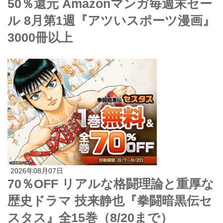
50％還元 Amazonマンガ毎週末セー
ル 8月第1週『アツいスポーツ漫画』
3000冊以上
2026年08月07日
70％OFF リアルな格闘理論と重厚な
歴史ドラマ 技来静也『拳闘暗黒伝セ
スタス』全15巻（8/20まで）