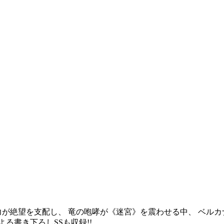
が絶望を支配し、 竜の咆哮が《迷宮》を震わせる中、 ベルカ
る書き下ろしSSも収録!!