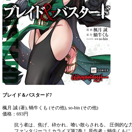
ブレイド＆バスタード7
楓月 誠 (著), 蝸牛くも (その他), so-bin (その他)
価格：693円
抗う者は、焦げ、砕かれ、喰い散らされる。 圧倒的な力
ファンタジーコミカライズ第7巻！ 原作者・蝸牛くもによ