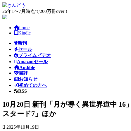
コ
ナ
ン
ビ
26年1〜7月時点で200万冊over！
テ
ゲ
ン
ー
home
ツ
シ
Kindle
へ
ョ
ス
ン
新刊
キ
に
セール
ッ
移
プライムビデオ
プ
動
Amazonセール
Audible
書評
お知らせ
初めての方へ
RSS
10月20日 新刊「月が導く異世界道中 16
スタード7」ほか
2025年10月19日