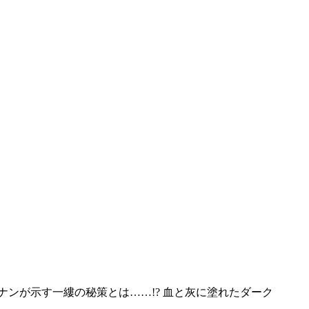
ナンが示す一縷の秘策とは……!? 血と灰に塗れたダーク