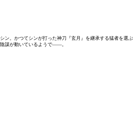
シン。かつてシンが打った神刀『玄月』を継承する猛者を選ぶ
陰謀が動いているようで――。