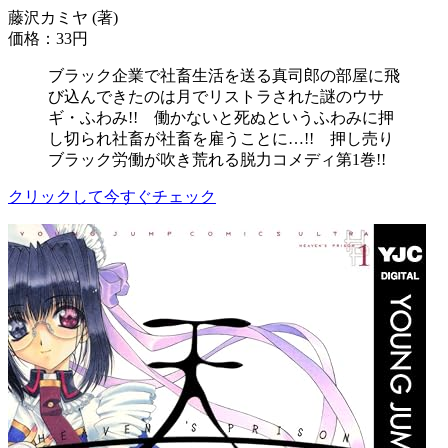
藤沢カミヤ (著)
価格：33円
ブラック企業で社畜生活を送る真司郎の部屋に飛
び込んできたのは月でリストラされた謎のウサ
ギ・ふわみ!! 働かないと死ぬというふわみに押
し切られ社畜が社畜を雇うことに…!! 押し売り
ブラック労働が吹き荒れる脱力コメディ第1巻!!
クリックして今すぐチェック