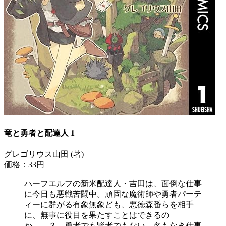
竜と勇者と配達人 1
グレゴリウス山田 (著)
価格：33円
ハーフエルフの新米配達人・吉田は、面倒な仕事
に今日も悪戦苦闘中。頑固な魔術師や勇者パーテ
ィーに群がる有象無象ども、悪徳森番らを相手
に、無事に役目を果たすことはできるの
か……？ 勇者でも賢者でもない、名もなき仕事