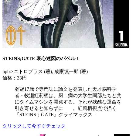
STEINS;GATE 哀心迷図のバベル 1
5pb.×ニトロプラス (著), 成家慎一郎 (著)
価格：33円
弱冠17歳で専門誌に論文を発表した天才脳科学
者・牧瀬紅莉栖は、厨二病の大学生岡部たちと共
にタイムマシンを開発する。それが残酷な運命を
引き寄せると知らずに――。紅莉栖視点で描く
『STEINS；GATE』クライマックス！
クリックして今すぐチェック