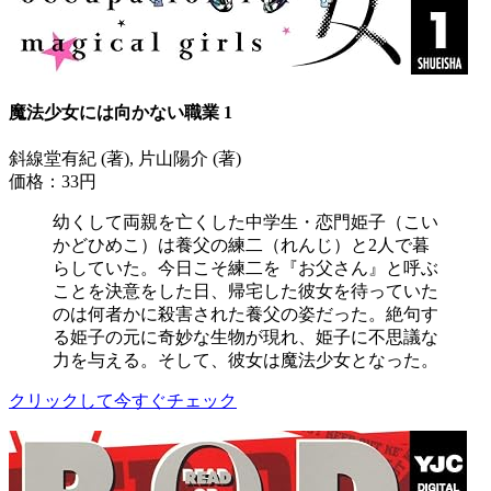
魔法少女には向かない職業 1
斜線堂有紀 (著), 片山陽介 (著)
価格：33円
幼くして両親を亡くした中学生・恋門姫子（こい
かどひめこ）は養父の練二（れんじ）と2人で暮
らしていた。今日こそ練二を『お父さん』と呼ぶ
ことを決意をした日、帰宅した彼女を待っていた
のは何者かに殺害された養父の姿だった。絶句す
る姫子の元に奇妙な生物が現れ、姫子に不思議な
力を与える。そして、彼女は魔法少女となった。
クリックして今すぐチェック