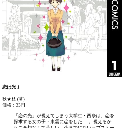
恋は光 1
秋★枝 (著)
価格：33円
「恋の光」が視えてしまう大学生・西条は、恋を
探求する女の子・東雲に恋をした──。視えるか
らこそ切なくて苦しい。今までにないラブストー