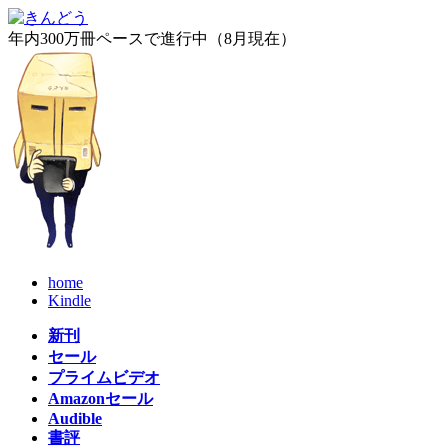
コ
ナ
ン
ビ
年内300万冊ペースで進行中（8月現在）
テ
ゲ
ン
ー
ツ
シ
へ
ョ
ス
ン
キ
に
ッ
移
プ
動
home
Kindle
新刊
セール
プライムビデオ
Amazonセール
Audible
書評