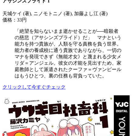
アサシンズプライド 1
天城ケイ (著), ニノモトニノ (著), 加藤よし江 (著)
価格：33円
「絶望を知らないまま逝かせることが──暗殺者
の慈悲（アサシンズプライド）だ」 マナという
能力を持つ貴族が、人類を守る責務を負う世界。
能力者の養成校に通う貴族でありながら、一切の
マナを発現できず《無能才女》と蔑まれる少女メ
リダ＝アンジェル。彼女の才能を見出すため、家
庭教師として派遣されたクーファ＝ヴァンピール
はもうひとつ、裏の任務も背負っていた。
クリックして今すぐチェック