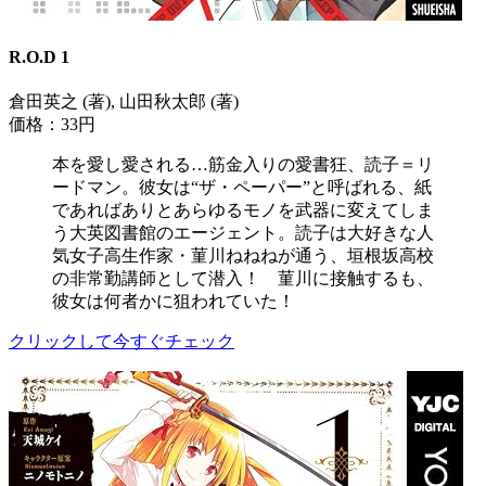
R.O.D 1
倉田英之 (著), 山田秋太郎 (著)
価格：33円
本を愛し愛される…筋金入りの愛書狂、読子＝リ
ードマン。彼女は“ザ・ペーパー”と呼ばれる、紙
であればありとあらゆるモノを武器に変えてしま
う大英図書館のエージェント。読子は大好きな人
気女子高生作家・菫川ねねねが通う、垣根坂高校
の非常勤講師として潜入！ 菫川に接触するも、
彼女は何者かに狙われていた！
クリックして今すぐチェック