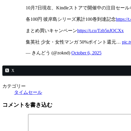
10月7日現在、Kindleストアで開催中の注目セ
各100円 彼岸島シリーズ累計100巻到達記念
https://
まとめ買いキャンペーン
https://t.co/Tzb5nJOCXx
集英社 少女・女性マンガ 50%ポイント還元…
pic.
— きんどう (@zoknd)
October 6, 2025
X
カテゴリー
タイムセール
コメントを書き込む