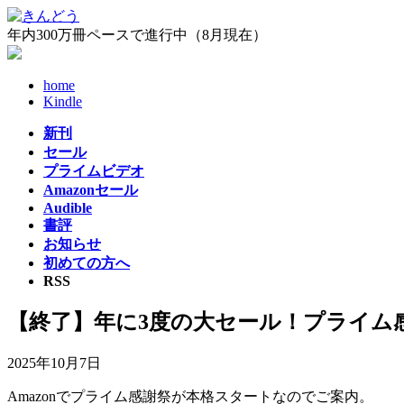
コ
ナ
ン
ビ
年内300万冊ペースで進行中（8月現在）
テ
ゲ
ン
ー
home
ツ
シ
Kindle
へ
ョ
ス
ン
新刊
キ
に
セール
ッ
移
プライムビデオ
プ
動
Amazonセール
Audible
書評
お知らせ
初めての方へ
RSS
【終了】年に3度の大セール！プライム
2025年10月7日
Amazonでプライム感謝祭が本格スタートなのでご案内。