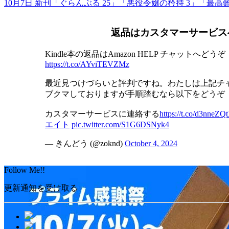
10月7日 新刊「ぐらんぶる 25」「悪役令嬢の矜持 3」「
返品はカスタマーサービス
Kindle本の返品はAmazon HELP チャットへどうぞ
https://t.co/AYviTEVZMz
最近見つけづらいと評判ですね。わたしは上記チ
ブクマしておりますが手順踏むなら以下をどうぞ
カスタマーサービスに連絡する
https://t.co/d3nneZQ
エイト
pic.twitter.com/S1G6DSNyk4
— きんどう (@zoknd)
October 4, 2024
Follow Me!!
更新通知を受け取る