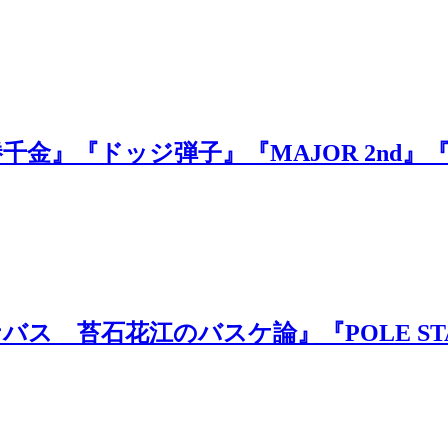
千金』『ドッジ弾子』『MAJOR 2nd
ナバス 苔石花江のバスケ論』『POLE S