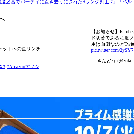
最高難度迷宮でパーティに置き去りにされたSランク剣士 7」「ベル
へ
【お知らせ】Kin
ド切替である程度ノイ
用は面倒なのとTwi
ャットへの直リンを
pic.twitter.com/2ySY
— きんどう (@zokn
tX3
#Amazonアソシ