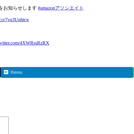
ールをお知らせします
#amazonアソシエイト
t.co/7vq3Unhtcg
twitter.com/4XWRssRzRX
Hatena