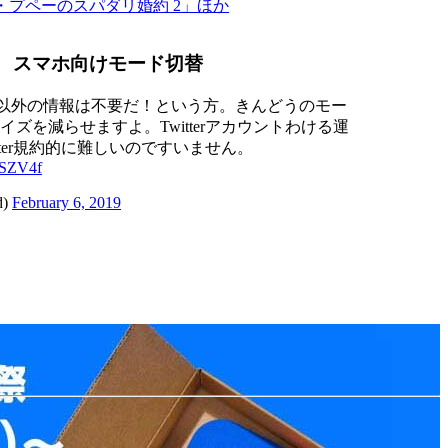
・プペーのスパダリ婚約 2」ほか
スマホ向けモード切替
dle以外の情報は不要だ！という方。きんどうのモー
ズを減らせますよ。Twitterアカウントわける運
tter規約的に難しいのですいません。
7SZV4f
d)
February 6, 2019