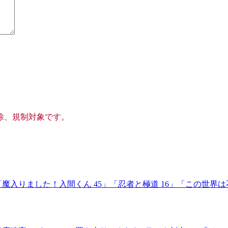
除、規制対象です。
」「魔入りました！入間くん 45」「忍者と極道 16」「この世界は