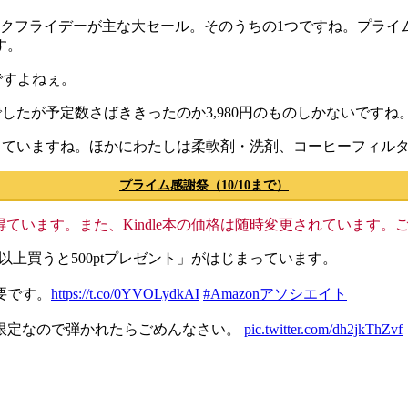
ラックフライデーが主な大セール。そのうちの1つですね。プラ
す。
ですよねぇ。
0円でしたが予定数さばききったのか3,980円のものしかない
きていますね。ほかにわたしは柔軟剤・洗剤、コーヒーフィル
プライム感謝祭（10/10まで）
格収入を得ています。また、Kindle本の価格は随時変更されていま
円以上買うと500ptプレゼント」がはじまっています。
要です。
https://t.co/0YVOLydkAI
#Amazonアソシエイト
者限定なので弾かれたらごめんなさい。
pic.twitter.com/dh2jkThZvf