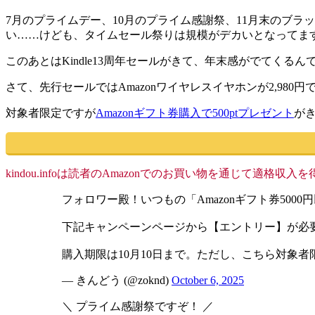
7月のプライムデー、10月のプライム感謝祭、11月末のブ
い……けども、タイムセール祭りは規模がデカいとなってま
このあとはKindle13周年セールがきて、年末感がでてくるん
さて、先行セールではAmazonワイヤレスイヤホンが2,98
対象者限定ですが
Amazonギフト券購入で500ptプレゼント
が
kindou.infoは読者のAmazonでのお買い物を通じて適
フォロワー殿！いつもの「Amazonギフト券5000
下記キャンペーンページから【エントリー】が必
購入期限は10月10日まで。ただし、こちら対象
— きんどう (@zoknd)
October 6, 2025
＼ プライム感謝祭ですぞ！ ／