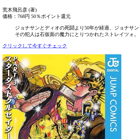
荒木飛呂彦 (著)
価格：768円
50％ポイント還元
ジョナサンとディオの死闘より50年が経過、ジョナサ
その犯人は石仮面の魔力にとりつかれたストレイツォ。
クリックして今すぐチェック