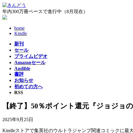
コ
ナ
ン
ビ
年内300万冊ペースで進行中（8月現在）
テ
ゲ
ン
ー
home
ツ
シ
Kindle
へ
ョ
ス
ン
新刊
キ
に
セール
ッ
移
プライムビデオ
プ
動
Amazonセール
Audible
書評
お知らせ
初めての方へ
RSS
【終了】50％ポイント還元『ジョジョの
2025年9月25日
Kindleストアで集英社のウルトラジャンプ関連コミックに最