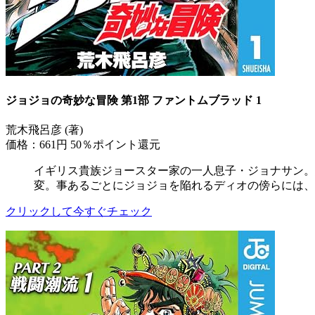
ジョジョの奇妙な冒険 第1部 ファントムブラッド 1
荒木飛呂彦 (著)
価格：661円
50％ポイント還元
イギリス貴族ジョースター家の一人息子・ジョナサン。
変。事あるごとにジョジョを陥れるディオの傍らには、
クリックして今すぐチェック