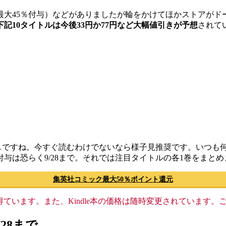
最大45％付与）などがありましたが輪をかけてほかストアが
記10タイトルは今後33円か77円など大幅値引きが予想
されて
しですね。今すぐ読むわけでないなら様子見推奨です。いつも
与は恐らく9/28まで。それでは注目タイトルの各1巻をまとめ
集英社コミック最大50％ポイント還元
格収入を得ています。また、Kindle本の価格は随時変更されていま
28まで