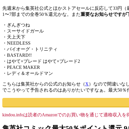
先週末から集英社公式とほかストアセールに反応して33円（
1〜7部までの全巻50％還元かな。また
重要なお知らせですが下
・ぎんぎつね
・スーサイドガール
・天上天下
・NEEDLESS
・バイオーグ・トリニティ
・BASTARD!!
・はやて×ブレード はやて×ブレード2
・PEACE MAKER
・レディ＆オールドマン
こちらは集英社からの公式のお知らせ（
X
）なので間違いな
でこうやって予告されるのはありがたいですなぁ。最大50％付
kindou.infoは読者のAmazonでのお買い物を通じて適
集英社コミック最大50％ポイント還元 9/