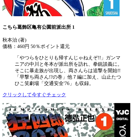
こちら葛飾区亀有公園前派出所 1
秋本治 (著)
価格：460円
50％ポイント還元
「やつらをひとりも帰すんじゃねえぞ!!」ガンマ
ニアの中川と冬本が派出所を訪れ、拳銃談義に。
そこに暴走族が出現し、両さんらは追撃を開始!!
「早撃ち両さん!?の巻」他７編に加え、山止たつ
ひこ笑劇場「交通安全'76」も収録。
クリックして今すぐチェック