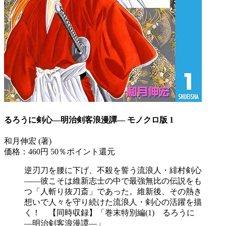
るろうに剣心―明治剣客浪漫譚― モノクロ版 1
和月伸宏 (著)
価格：460円
50％ポイント還元
逆刃刀を腰に下げ、不殺を誓う流浪人・緋村剣心
――彼こそは維新志士の中で最強無比の伝説をも
つ「人斬り抜刀斎」であった。維新後、その熱き
想いで人々を守り続けた流浪人・剣心の活躍を描
く！ 【同時収録】「巻末特別編(1) るろうに
―明治剣客浪漫譚―」