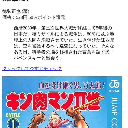
徳弘正也 (著)
価格：528円
50％ポイント還元
西暦2030年。第三次世界大戦が終結して5年後の
日本だ。核ミサイルによる戦争は、80％に及ぶ地
球上の人間を消滅させていた。生き伸びた狂四郎
は、空を警護するヘリ巡査になっていた。そんな
ある日、科学者の脳を移植された言葉を話す犬・
バベンスキーと出会う。
クリックして今すぐチェック