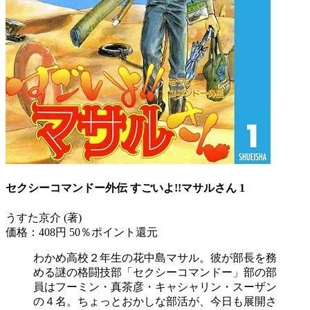
セクシーコマンドー外伝 すごいよ!!マサルさん 1
うすた京介 (著)
価格：408円
50％ポイント還元
わかめ高校２年生の花中島マサル。彼が部長を務
める謎の格闘技部「セクシーコマンドー」部の部
員はフーミン・真茶彦・キャシャリン・スーザン
の４名。ちょっとおかしな部活が、今日も展開さ