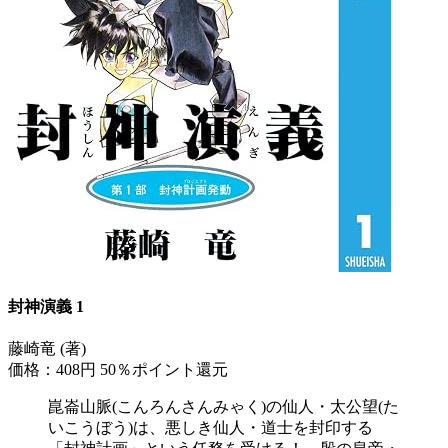
封神演義 1
藤崎竜 (著)
価格：408円
50％ポイント還元
崑崙山脈(こんろんさんみゃく)の仙人・太公望(た
いこうぼう)は、悪しき仙人・道士を封印する