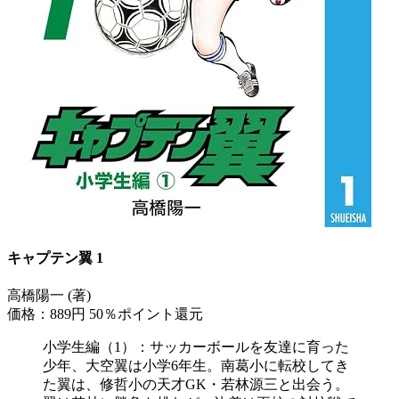
キャプテン翼 1
高橋陽一 (著)
価格：889円
50％ポイント還元
小学生編（1）：サッカーボールを友達に育った
少年、大空翼は小学6年生。南葛小に転校してき
た翼は、修哲小の天才GK・若林源三と出会う。