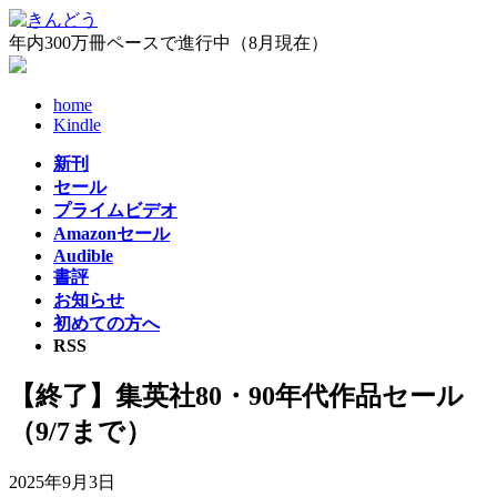
コ
ナ
ン
ビ
年内300万冊ペースで進行中（8月現在）
テ
ゲ
ン
ー
home
ツ
シ
Kindle
へ
ョ
ス
ン
新刊
キ
に
セール
ッ
移
プライムビデオ
プ
動
Amazonセール
Audible
書評
お知らせ
初めての方へ
RSS
【終了】集英社80・90年代作品セール
（9/7まで）
2025年9月3日