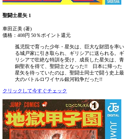
聖闘士星矢 1
車田正美 (著)
価格：408円
50％ポイント還元
孤児院で育った少年・星矢は、巨大な財団を率い
る城戸家に引き取られ、ギリシアに送られる。ギ
リシアで壮絶な特訓を受け、成長した星矢は、青
銅聖衣を得て、聖闘士となった!! 日本に帰った
星矢を待っていたのは、聖闘士同士で闘う史上最
大のバトルロワイヤル銀河戦争だった!!
クリックして今すぐチェック