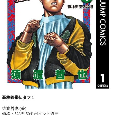
高校鉄拳伝タフ 1
猿渡哲也 (著)
価格：528円
50％ポイント還元