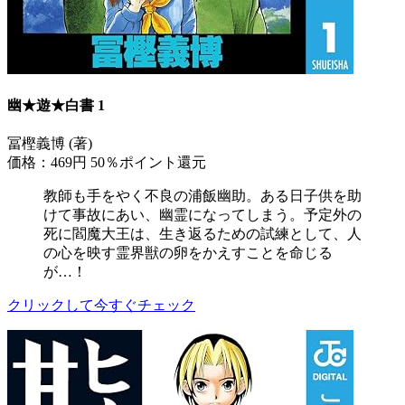
幽★遊★白書 1
冨樫義博 (著)
価格：469円
50％ポイント還元
教師も手をやく不良の浦飯幽助。ある日子供を助
けて事故にあい、幽霊になってしまう。予定外の
死に閻魔大王は、生き返るための試練として、人
の心を映す霊界獣の卵をかえすことを命じる
が…！
クリックして今すぐチェック