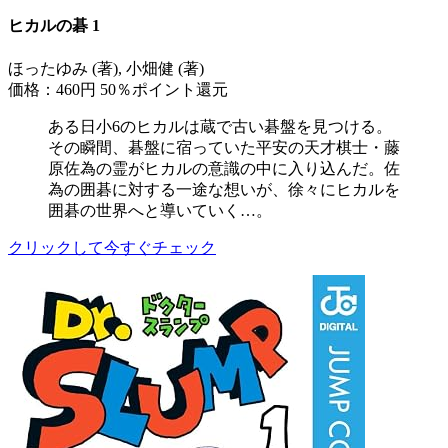
ヒカルの碁 1
ほったゆみ (著), 小畑健 (著)
価格：460円
50％ポイント還元
ある日小6のヒカルは蔵で古い碁盤を見つける。
その瞬間、碁盤に宿っていた平安の天才棋士・藤
原佐為の霊がヒカルの意識の中に入り込んだ。佐
為の囲碁に対する一途な想いが、徐々にヒカルを
囲碁の世界へと導いていく…。
クリックして今すぐチェック