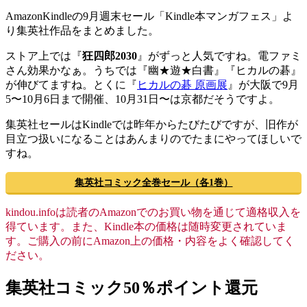
AmazonKindleの9月週末セール「Kindle本マンガフェス」よ
り集英社作品をまとめました。
ストア上では『
狂四郎2030
』がずっと人気ですね。電ファミ
さん効果かなぁ。うちでは『幽★遊★白書』『ヒカルの碁』
が伸びてますね。とくに『
ヒカルの碁 原画展
』が大阪で9月
5〜10月6日まで開催、10月31日〜は京都だそうですよ。
集英社セールはKindleでは昨年からたびたびですが、旧作が
目立つ扱いになることはあんまりのでたまにやってほしいで
すね。
集英社コミック全巻セール（各1巻）
kindou.infoは読者のAmazonでのお買い物を通じて適格収入を
得ています。また、Kindle本の価格は随時変更されていま
す。ご購入の前にAmazon上の価格・内容をよく確認してく
ださい。
集英社コミック50％ポイント還元