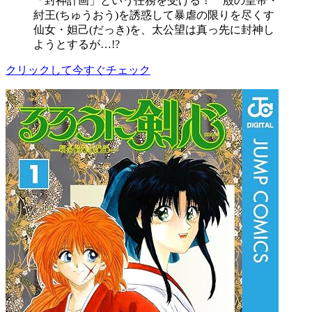
「封神計画」という任務を受ける！ 殷の皇帝・
紂王(ちゅうおう)を誘惑して暴虐の限りを尽くす
仙女・妲己(だっき)を、太公望は真っ先に封神し
ようとするが…!?
クリックして今すぐチェック