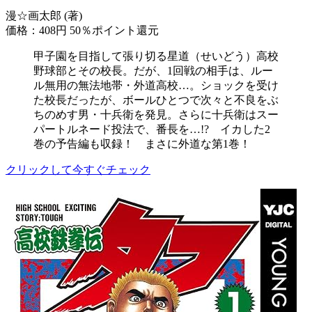
漫☆画太郎 (著)
価格：408円
50％ポイント還元
甲子園を目指して張り切る星道（せいどう）高校
野球部とその校長。だが、1回戦の相手は、ルー
ル無用の無法地帯・外道高校…。ショックを受け
た校長だったが、ボールひとつで次々と不良をぶ
ちのめす男・十兵衛を発見。さらに十兵衛はスー
パートルネード投法で、番長を…!? イカした2
巻の予告編も収録！ まさに外道な第1巻！
クリックして今すぐチェック