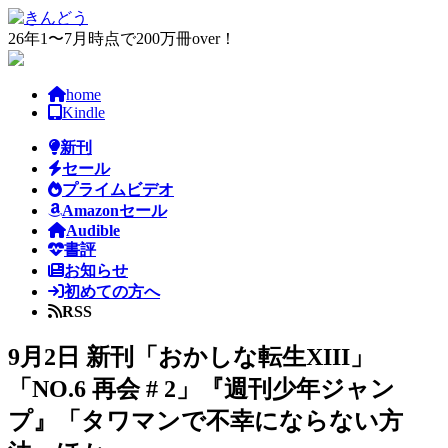
コ
ナ
ン
ビ
26年1〜7月時点で200万冊over！
テ
ゲ
ン
ー
home
ツ
シ
Kindle
へ
ョ
ス
ン
新刊
キ
に
セール
ッ
移
プライムビデオ
プ
動
Amazonセール
Audible
書評
お知らせ
初めての方へ
RSS
9月2日 新刊「おかしな転生XIII」
「NO.6 再会 # 2」『週刊少年ジャン
プ』「タワマンで不幸にならない方