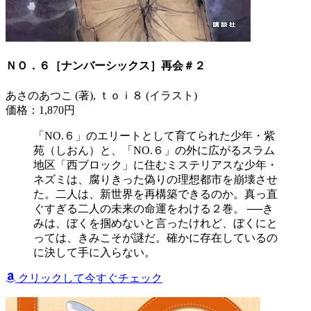
ＮＯ．６［ナンバーシックス］再会＃２
あさのあつこ (著), ｔｏｉ８ (イラスト)
価格：1,870円
「NO.６」のエリートとして育てられた少年・紫
苑（しおん）と、「NO.６」の外に広がるスラム
地区「西ブロック」に住むミステリアスな少年・
ネズミは、腐りきった偽りの理想都市を崩壊させ
た。二人は、新世界を再構築できるのか。真っ直
ぐすぎる二人の未来の命運をわける２巻。 ──き
みは、ぼくを掴めないと言ったけれど、ぼくにと
っては、きみこそが謎だ。確かに存在しているの
に決して手に入らない。
クリックして今すぐチェック