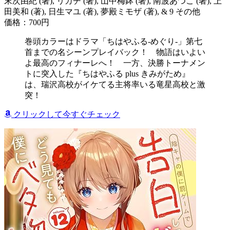
末次由紀 (著), リカチ (著), 山中梅鉢 (著), 南波あつこ (著), 上
田美和 (著), 日生マユ (著), 夢殿ミモザ (著), & 9 その他
価格：700円
巻頭カラーはドラマ「ちはやふる-めぐり-」第七
首までの名シーンプレイバック！ 物語はいよい
よ最高のフィナーレへ！ 一方、決勝トーナメン
トに突入した『ちはやふる plus きみがため』
は、瑞沢高校がイケてる主将率いる竜星高校と激
突！
クリックして今すぐチェック