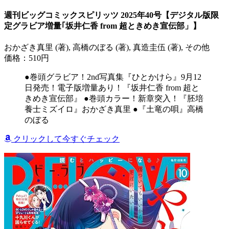
週刊ビッグコミックスピリッツ 2025年40号【デジタル版限
定グラビア増量｢坂井仁香 from 超ときめき宣伝部」】
おかざき真里 (著), 高橋のぼる (著), 真造圭伍 (著), その他
価格：510円
●巻頭グラビア！2nd写真集『ひとかけら』9月12
日発売！電子版増量あり！『坂井仁香 from 超と
きめき宣伝部』 ●巻頭カラー！新章突入！『胚培
養士ミズイロ』おかざき真里 ●『土竜の唄』高橋
のぼる
クリックして今すぐチェック