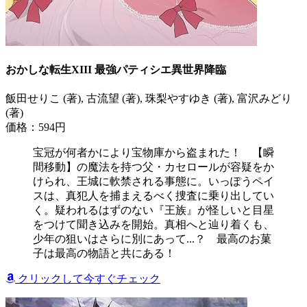
おかしな転生XIII 最強パティシエ異世界降臨
飯田せりこ (著), 古流望 (著), 珠梨やすゆき (著), 富沢みどり
(著)
価格：594円
宝冠が何者かにより宝物庫から盗まれた！ 【瞬
間移動】の魔法を持つ父・カセロールが容疑をか
けられ、王城に軟禁される事態に。いっぽうペイ
スは、真犯人を捕まえるべく捜査に乗り出してい
く。疑われるはずのない『王族』が怪しいと目星
をつけて聞き込みを開始。真相へと辿り着くも、
少年の狙いはさらに別にあって...？ 最高のお菓
子は最高の物語と共にある！
クリックして今すぐチェック