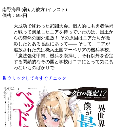
南野海風 (著), 刀彼方 (イラスト)
価格：693円
大成功で終わった武闘大会。個人的にも勇者候補
と戦って満足したニアを待っていたのは、国王か
らの突然の国外追放！ その原因はニアたちが撮
影したとある番組にあって―― そして、ニアが
追放された先は機兵王国マーベリアの機兵学校。
「魔法強化甲冑」機兵を崇拝し、それ以外を否定
する閉鎖的なその国と学校はニアにとって気に食
わないものばかりで――
クリックして今すぐチェック