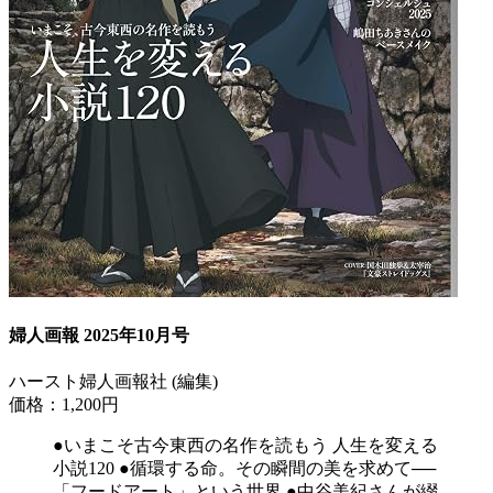
婦人画報 2025年10月号
ハースト婦人画報社 (編集)
価格：1,200円
●いまこそ古今東西の名作を読もう 人生を変える
小説120 ●循環する命。その瞬間の美を求めて──
「フードアート」という世界 ●中谷美紀さんが綴