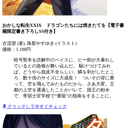
おかしな転生XXIX ドラゴンたちには焼きたてを【電子書
籍限定書き下ろしSS付き】
古流望 (著), 珠梨やすゆき (イラスト)
価格：1,188円
暗号聖本を読解中のペイスに、ピー助が大暴れし
ているとの急報が舞い込んだ。 駆けつけてみれ
ば、どうやら脱皮不全らしい。鱗を剥がしたとこ
ろ、数十倍のサイズに大成長！ ついその背に乗
って、空を飛んでみたものだから、さあ大変。王
都の上空を通過したことがバレて、国王の勅令
で、寄宿士官学校で“乗龍”の指南をすることに。
クリックして今すぐチェック