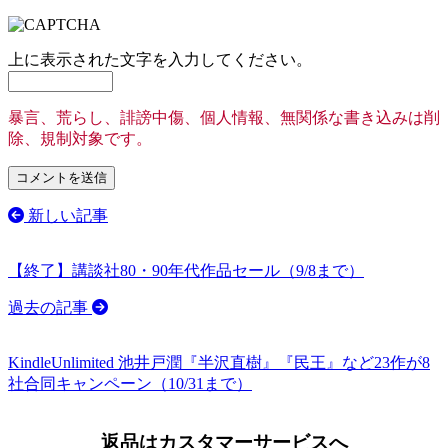
上に表示された文字を入力してください。
暴言、荒らし、誹謗中傷、個人情報、無関係な書き込みは削
除、規制対象です。
新しい記事
【終了】講談社80・90年代作品セール（9/8まで）
過去の記事
KindleUnlimited 池井戸潤『半沢直樹』『民王』など23作が8
社合同キャンペーン（10/31まで）
返品はカスタマーサービスへ