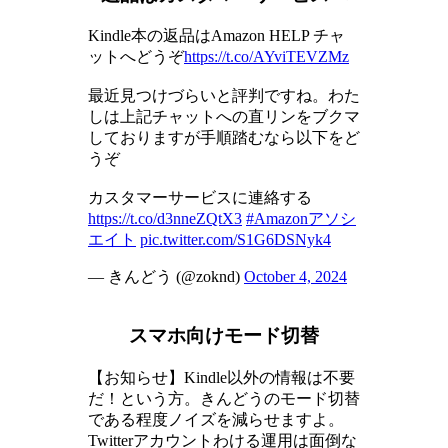
Kindle本の返品はAmazon HELP チャ
ットへどうぞ
https://t.co/AYviTEVZMz
最近見つけづらいと評判ですね。わた
しは上記チャットへの直リンをブクマ
しておりますが手順踏むなら以下をど
うぞ
カスタマーサービスに連絡する
https://t.co/d3nneZQtX3
#Amazonアソシ
エイト
pic.twitter.com/S1G6DSNyk4
— きんどう (@zoknd)
October 4, 2024
スマホ向けモード切替
【お知らせ】Kindle以外の情報は不要
だ！という方。きんどうのモード切替
である程度ノイズを減らせますよ。
Twitterアカウントわける運用は面倒な