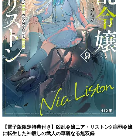
【電子版限定特典付き】凶乱令嬢ニア・リストン9 病弱令嬢
に転生した神殺しの武人の華麗なる無双録