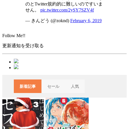
のとTwitter規約的に難しいのですいま
せん。
pic.twitter.com/2ySY7SZV4f
— きんどう (@zoknd)
February 6, 2019
Follow Me!!
更新通知を受け取る
新着記事
セール
人気