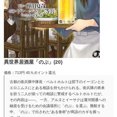
異世界居酒屋「のぶ」(20)
価格：713円
45％ポイント還元
古都の衛兵隊中隊長・ベルトホルトは部下のイーゴンとヒ
エロニムスにとある相談を持ちかけられる。衛兵隊の将来
を担う二人が揃っての相談に警戒するベルトホルトだが、
その内容は――。 一方、アルヌとイーサクは運河開通への
融資を受けるための会議場所に「のぶ」を選ぶ。難航する
中、「のぶ」で出された“ある食材”が商談のカギを握っ