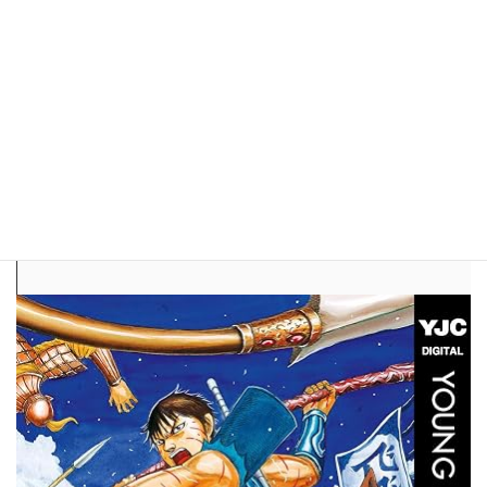
メダリスト（１３）
価格：792円
45％ポイント還元
ジュニアのいのり、ノービスの光、クラスが違う二人が唯
一戦える大会・全日本ジュニア。全日本ノービスで光に敗
れたいのりは今度こそ必勝の覚悟で大会に臨む。一方、光
も自分を猛追してくるいのりを意識し、さらなる高みを目
指すためメダリストであるライリー・フォックスのもとで
自分を磨く。