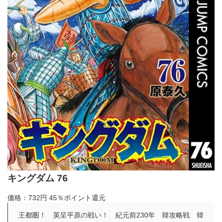
キングダム 76
価格：732円
45％ポイント還元
王都圏！ 英呈平原の戦い！ 紀元前230年 韓攻略戦 韓