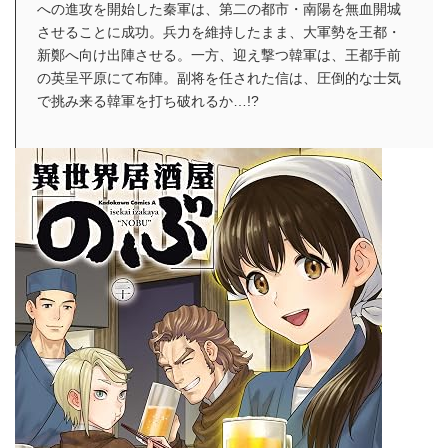
への進攻を開始した秦軍は、第二の都市・南陽を無血開城
させることに成功。兵力を維持したまま、大軍勢を王都・
新鄭へ向け出陣させる。一方、迎え撃つ韓軍は、王都手前
の英呈平原にて布陣。副将を任された信は、圧倒的な士気
で挑み来る韓軍を打ち破れるか…!?