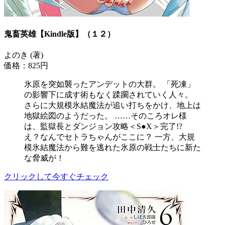
鬼畜英雄【Kindle版】（１２）
よのき (著)
価格：825円
氷原を突如襲ったアンデットの大群。 「死凍」
の影響下に成す術もなく蹂躙されていく人々。
さらに大規模氷結魔法が追い打ちをかけ、地上は
地獄絵図のようだった。 ……そのころオレ様
は、監獄長とダンジョン攻略＜S●X＞完了!?
え？なんでセトラちゃんがここに？ 一方、大規
模氷結魔法から難を逃れた氷原の戦士たちに新た
な脅威が！
クリックして今すぐチェック