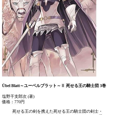
Übel Blatt～ユーベルブラット～Ⅱ 死せる王の騎士団 3巻
塩野干支郎次 (著)
価格：770円
死せる王の剣を携えた死せる王の騎士団の剣士・