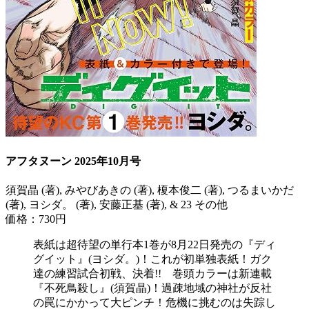
アフタヌーン 2025年10月号
須賀晶 (著), みやびあきの (著), 榎本俊二 (著), つるまいかだ
(著), ヨシダ。 (著), 安藤正基 (著), & 23 その他
価格：730円
表紙は超待望の単行本1巻が8月22日発売の『ディ
グイット』(ヨシダ。)！これが初単独表紙！ガク
達の練習試合初戦、決着!! 巻頭カラーは新連載
『不死鳥殺し』(須賀晶)！過疎地域の神社が反社
の罠にかかって大ピンチ！危機に挑むのは失踪し