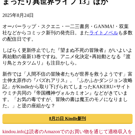
まったり異世界ライフ 13」ほか
2025年8月24日
オーバーラップ・スクエニ・一二三書房・GANMA!・双葉
社などからコミック新刊の発売日。また
ライトノベル
も多数
の配信日です。
しばらく更新停止でした『望まぬ不死の冒険者』がいよいよ
再始動の最新13巻ですね。アニメ化決定+再始動となる『渡
り鳥とカタツムリ』も注目かしら。
新作では「人間不信の冒険者たちが世界を救うようです」富
士伸太原作の『バズれアリス』。「ふかふかダンジョン攻略
記」がKindleから取り下げられてしまったKAKERU×サイト
ウミチ共同の『帝国機神ヴォルカミオン』などがきていま
す。「お気の毒ですが、冒険の書は魔王のモノになりまし
た。」と逆の座組かな？
8月25日 Kindle新刊
kindou.infoは読者のAmazonでのお買い物を通じて適格収入を