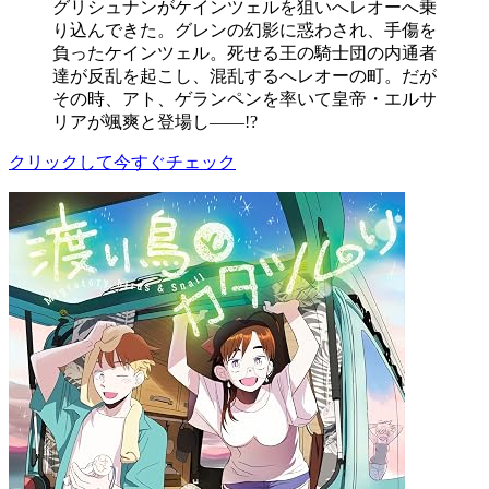
グリシュナンがケインツェルを狙いへレオーへ乗
り込んできた。グレンの幻影に惑わされ、手傷を
負ったケインツェル。死せる王の騎士団の内通者
達が反乱を起こし、混乱するへレオーの町。だが
その時、アト、ゲランペンを率いて皇帝・エルサ
リアが颯爽と登場し――!?
クリックして今すぐチェック