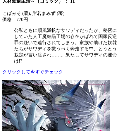
人材派遣生活～（コミック） ： 11
こばみそ (著), 岸若まみず (著)
価格：770円
公私ともに順風満帆なサワディだったが、秘密に
していた人工魔結晶工場の存在がばれて国家反逆
罪の疑いで連行されてしまう。家族や助けた奴隷
たちがサワディを救うべく奔走する中、とうとう
裁定が言い渡され……。果たしてサワディの運命
は!?
クリックして今すぐチェック