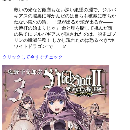
救いの光など微塵もない深い絶望の淵で、ジルバ
ギアスの脳裏に浮かんだのは自らも破滅に堕ちか
ねない禁忌の策。 「鬼が出るか蛇が出るか――
大博打の始まりじゃ」 命と理を賭して挑んだ策
の果てにジルバギアスが課されたのは、脱走ゴブ
リンの殲滅任務！ しかし現れたのは恐るべき“ホ
ワイトドラゴン”で――!?
クリックして今すぐチェック