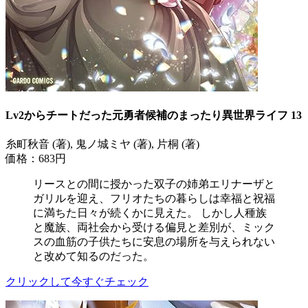
Lv2からチートだった元勇者候補のまったり異世界ライフ 13
糸町秋音 (著), 鬼ノ城ミヤ (著), 片桐 (著)
価格：683円
リースとの間に授かった双子の姉弟エリナーザと
ガリルを迎え、フリオたちの暮らしは幸福と祝福
に満ちた日々が続くかに見えた。 しかし人種族
と魔族、両社会から受ける偏見と差別が、ミック
スの血筋の子供たちに安息の場所を与えられない
と改めて知るのだった。
クリックして今すぐチェック