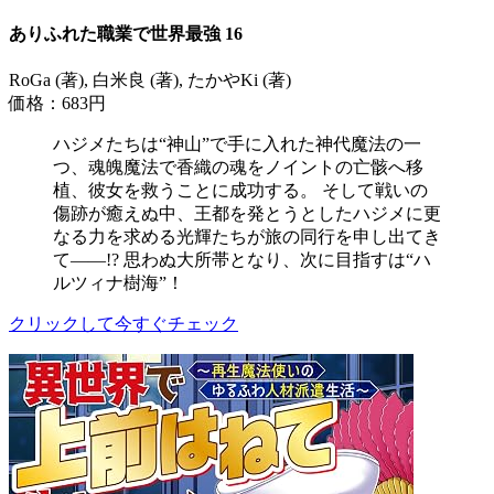
ありふれた職業で世界最強 16
RoGa (著), 白米良 (著), たかやKi (著)
価格：683円
ハジメたちは“神山”で手に入れた神代魔法の一
つ、魂魄魔法で香織の魂をノイントの亡骸へ移
植、彼女を救うことに成功する。 そして戦いの
傷跡が癒えぬ中、王都を発とうとしたハジメに更
なる力を求める光輝たちが旅の同行を申し出てき
て――!? 思わぬ大所帯となり、次に目指すは“ハ
ルツィナ樹海”！
クリックして今すぐチェック