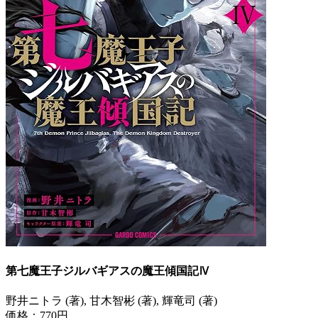
第七魔王子ジルバギアスの魔王傾国記Ⅳ
野井ニトラ (著), 甘木智彬 (著), 輝竜司 (著)
価格：770円