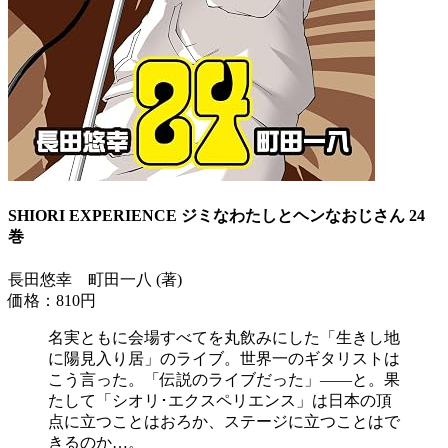
SHIORI EXPERIENCE ジミなわたしとヘンなおじさん 24
巻
長田悠幸 町田一八 (著)
価格：810円
名実ともに会場すべてを丸飲みにした「生きし地
に陽見入り居」のライブ。世界一のギタリストは
こう言った。「伝説のライブだった」――と。果
たして「シオリ･エクスペリエンス」は日本の頂
点に立つことはおろか、ステージに立つことはで
きるのか…。