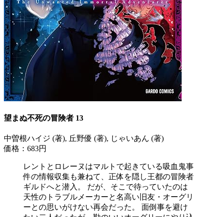
望まぬ不死の冒険者 13
中曽根ハイジ (著), 丘野優 (著), じゃいあん (著)
価格：683円
レントとロレーヌはマルトで起きている吸血鬼事
件の情報収集も兼ねて、正体を隠し王都の冒険者
ギルドへと潜入。 だが、そこで待っていたのは
天性のトラブルメーカーと名高い旧友・オーグリ
ーとの思いがけない再会だった。 面倒事を避け