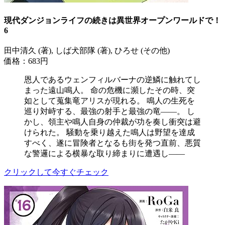
現代ダンジョンライフの続きは異世界オープンワールドで！
6
田中清久 (著), しば犬部隊 (著), ひろせ (その他)
価格：683円
恩人であるウェンフィルバーナの逆鱗に触れてし
まった遠山鳴人。 命の危機に瀕したその時、突
如として蒐集竜アリスが現れる。 鳴人の生死を
巡り対峙する、最強の射手と最強の竜――。 し
かし、領主や鳴人自身の仲裁が功を奏し衝突は避
けられた。 騒動を乗り越えた鳴人は野望を達成
すべく、遂に冒険者となるも街を発つ直前、悪質
な警邏による横暴な取り締まりに遭遇し――
クリックして今すぐチェック