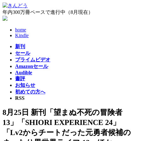
コ
ナ
ン
ビ
年内300万冊ペースで進行中（8月現在）
テ
ゲ
ン
ー
home
ツ
シ
Kindle
へ
ョ
ス
ン
新刊
キ
に
セール
ッ
移
プライムビデオ
プ
動
Amazonセール
Audible
書評
お知らせ
初めての方へ
RSS
8月25日 新刊「望まぬ不死の冒険者
13」「SHIORI EXPERIENCE 24」
「Lv2からチートだった元勇者候補の