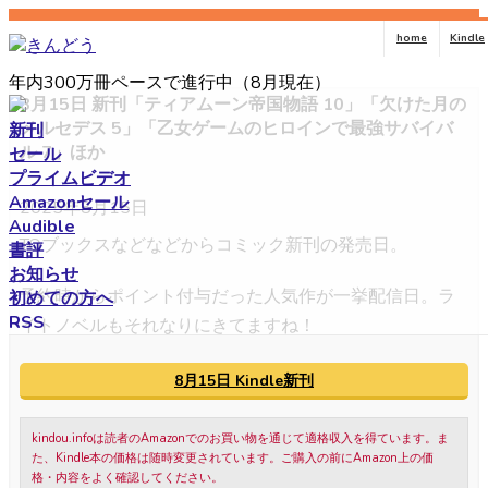
コ
ナ
home
Kindle
ン
ビ
テ
ゲ
年内300万冊ペースで進行中（8月現在）
ン
ー
8月15日 新刊「ティアムーン帝国物語 10」「欠けた月の
ツ
シ
メルセデス 5」「乙女ゲームのヒロインで最強サバイバ
新刊
へ
ョ
ル 7」ほか
セール
ス
ン
プライムビデオ
キ
に
Amazonセール
2025年8月15日
ッ
移
Audible
プ
動
TOブックスなどなどからコミック新刊の発売日。
書評
お知らせ
予約時からポイント付与だった人気作が一挙配信日。ラ
初めての方へ
RSS
イトノベルもそれなりにきてますね！
8月15日 Kindle新刊
kindou.infoは読者のAmazonでのお買い物を通じて適格収入を得ています。ま
た、Kindle本の価格は随時変更されています。ご購入の前にAmazon上の価
格・内容をよく確認してください。