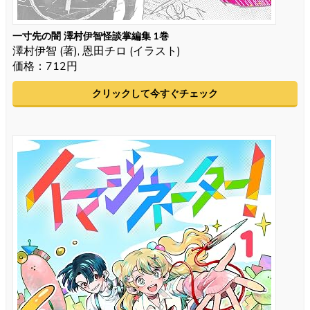
一寸先の闇 澤村伊智怪談掌編集 1巻
澤村伊智 (著), 恩田チロ (イラスト)
価格：712円
クリックして今すぐチェック