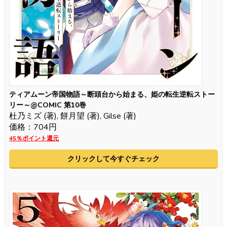
ティアムーン帝国物語～断頭台から始まる、姫の転生逆転ストー
リー～@COMIC 第10巻
杜乃ミズ (著), 餅月望 (著), Gilse (著)
価格：704円
45％ポイント還元
クリックして今すぐチェック