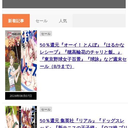
新着記事
セール
人気
セール
50％還元『オーイ！ とんぼ』『はるかな
レシーブ』『穂高輪花のチャリと飯。』
『東京野球女子百景』『球詠』など週末セ
ール（8/9まで）
2026年08月07日
セール
50％還元 集英社『リアル』『ドッグスレ