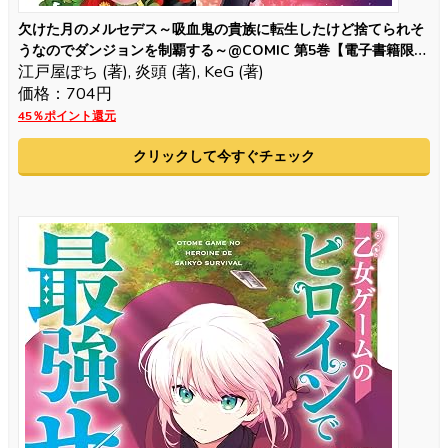
欠けた月のメルセデス～吸血鬼の貴族に転生したけど捨てられそ
うなのでダンジョンを制覇する～@COMIC 第5巻【電子書籍限定
江戸屋ぽち (著), 炎頭 (著), KeG (著)
描き下ろしマンガ付き】
価格：704円
45％ポイント還元
クリックして今すぐチェック