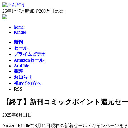
コ
ナ
ン
ビ
26年1〜7月時点で200万冊over！
テ
ゲ
ン
ー
home
ツ
シ
Kindle
へ
ョ
ス
ン
新刊
キ
に
セール
ッ
移
プライムビデオ
プ
動
Amazonセール
Audible
書評
お知らせ
初めての方へ
RSS
【終了】新刊コミックポイント還元セ
2025年8月11日
AmazonKindleで8月11日現在の新着セール・キャンペーン