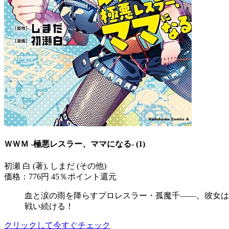
ＷＷＭ -極悪レスラー、ママになる- (1)
初瀬 白 (著), しまだ (その他)
価格：776円
45％ポイント還元
血と涙の雨を降らすプロレスラー・孤魔千――。彼女は
戦い続ける！
クリックして今すぐチェック