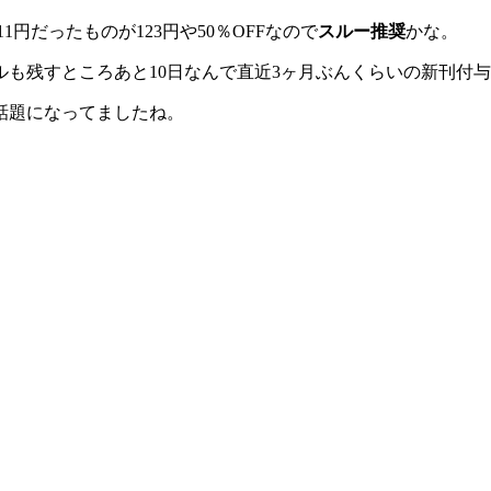
円だったものが123円や50％OFFなので
スルー推奨
かな。
ルも残すところあと10日なんで直近3ヶ月ぶんくらいの新刊付
話題になってましたね。