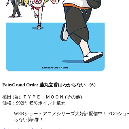
Fate/Grand Order 藤丸立香はわからない （6）
槌田 (著), ＴＹＰＥ－ＭＯＯＮ (その他)
価格：992円
45％ポイント還元
WEBショートアニメシリーズ大好評配信中！ FGOショ
らない第6巻！