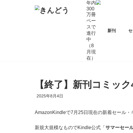
コ
ナ
年内
ン
ビ
300
万冊
テ
ゲ
ペー
ン
ー
スで
ツ
シ
新刊
セ
進行
へ
ョ
中
ス
ン
（8
キ
に
月現
ッ
移
在）
プ
動
【終了】新刊コミック
2025年8月4日
AmazonKindleで7月25日現在の新着セ
新規大規模なものでKindle公式「
サマーセー