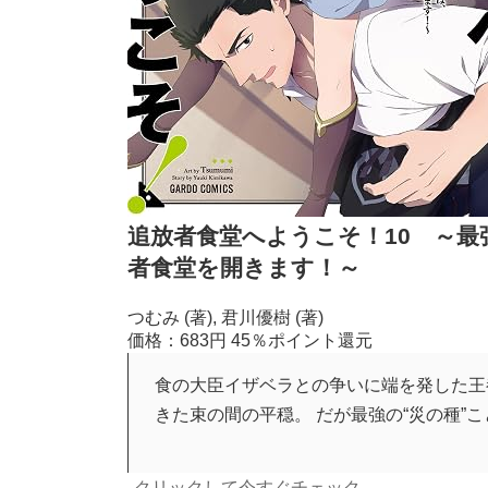
追放者食堂へようこそ！10 ～
者食堂を開きます！～
つむみ (著), 君川優樹 (著)
価格：683円
45％ポイント還元
食の大臣イザベラとの争いに端を発した王
きた束の間の平穏。 だが最強の“災の種”
クリックして今すぐチェック