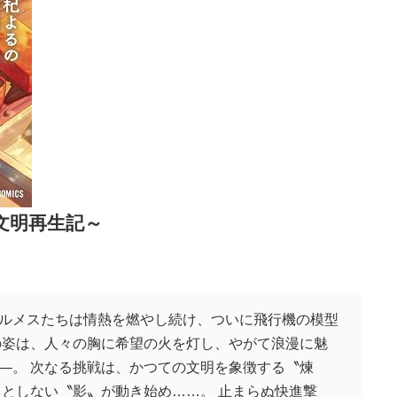
文明再生記～
ルメスたちは情熱を燃やし続け、ついに飛行機の模型
の姿は、人々の胸に希望の火を灯し、やがて浪漫に魅
―。 次なる挑戦は、かつての文明を象徴する〝煉
しとしない〝影〟が動き始め……。 止まらぬ快進撃