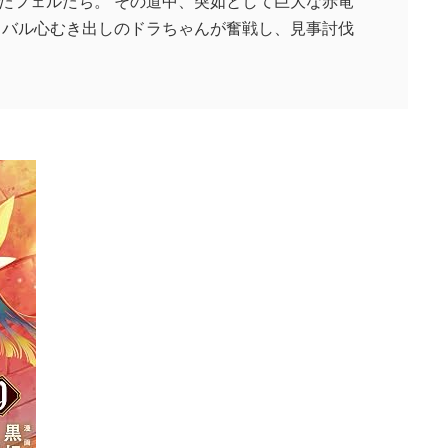
たフェルたち。 その道中、突如として巨大な赤竜
イバル心むき出しのドラちゃんが奮戦し、見事討伐