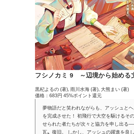
フシノカミ 9 ～辺境から始める
黒杞よるの (著), 雨川水海 (著), 大熊まい (著)
価格：683円
45%ポイント還元
夢物語だと笑われながらも、アッシュとヘ
を完成させた！ 初飛行で大空を駆けるそ
せられた者たちが次々と協力を申し出る―
瓦〟復旧。 しかし、アッシュの躍進を良