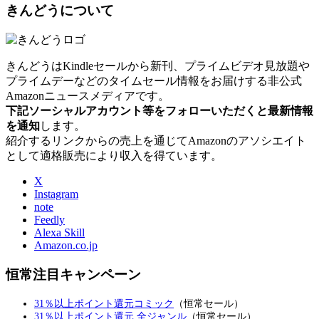
きんどうについて
きんどうはKindleセールから新刊、プライムビデオ見放題や
プライムデーなどのタイムセール情報をお届けする非公式
Amazonニュースメディアです。
下記ソーシャルアカウント等をフォローいただくと最新情報
を通知
します。
紹介するリンクからの売上を通じてAmazonのアソシエイト
として適格販売により収入を得ています。
X
Instagram
note
Feedly
Alexa Skill
Amazon.co.jp
恒常注目キャンペーン
31％以上ポイント還元コミック
（恒常セール）
31％以上ポイント還元 全ジャンル
（恒常セール）