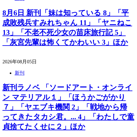
8月6日 新刊「妹は知っている 8」「平
成敗残兵すみれちゃん 11」「ヤニねこ
13」「不老不死少女の苗床旅行記 5」
「灰宮先輩は怖くてかわいい 3」ほか
2026年08月05日
新刊
新刊ラノベ 「ソードアート・オンライ
ン マテリアル１」「ほうかごがかり
７」「ヤエブキ機関 2」「戦地から帰
ってきたタカシ君。... 4」「わたしで童
貞捨てたくせに２」ほか