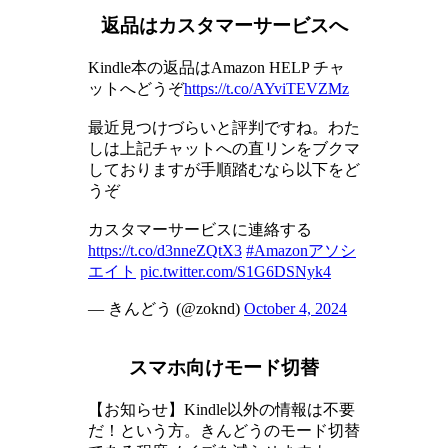
返品はカスタマーサービスへ
Kindle本の返品はAmazon HELP チャ
ットへどうぞ
https://t.co/AYviTEVZMz
最近見つけづらいと評判ですね。わた
しは上記チャットへの直リンをブクマ
しておりますが手順踏むなら以下をど
うぞ
カスタマーサービスに連絡する
https://t.co/d3nneZQtX3
#Amazonアソシ
エイト
pic.twitter.com/S1G6DSNyk4
— きんどう (@zoknd)
October 4, 2024
スマホ向けモード切替
【お知らせ】Kindle以外の情報は不要
だ！という方。きんどうのモード切替