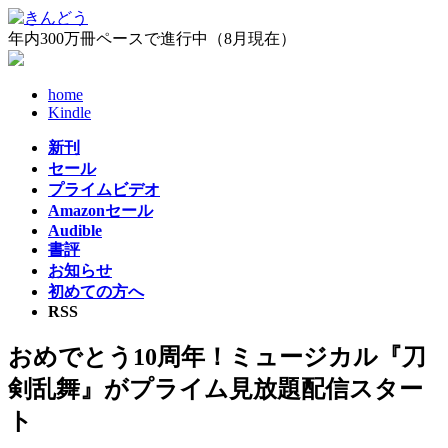
コ
ナ
ン
ビ
年内300万冊ペースで進行中（8月現在）
テ
ゲ
ン
ー
home
ツ
シ
Kindle
へ
ョ
ス
ン
新刊
キ
に
セール
ッ
移
プライムビデオ
プ
動
Amazonセール
Audible
書評
お知らせ
初めての方へ
RSS
おめでとう10周年！ミュージカル『刀
剣乱舞』がプライム見放題配信スター
ト