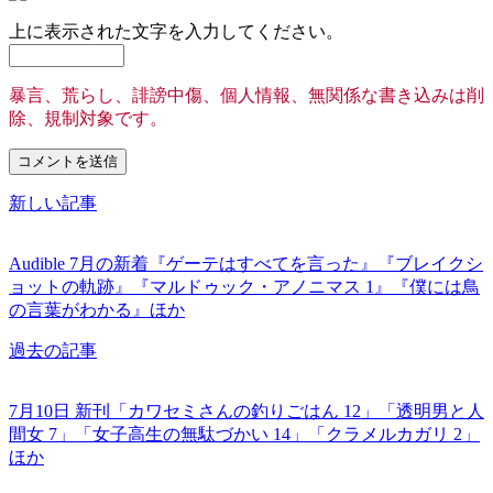
上に表示された文字を入力してください。
暴言、荒らし、誹謗中傷、個人情報、無関係な書き込みは削
除、規制対象です。
新しい記事
Audible 7月の新着『ゲーテはすべてを言った』『ブレイクシ
ョットの軌跡』『マルドゥック・アノニマス 1』『僕には鳥
の言葉がわかる』ほか
過去の記事
7月10日 新刊「カワセミさんの釣りごはん 12」「透明男と人
間女 7」「女子高生の無駄づかい 14」「クラメルカガリ 2」
ほか