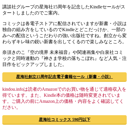
講談社グループの星海社15周年を記念したKindleセールがス
タートしましたのでご案内。
コミックは各電子ストアに配信されていますが新書・小説は
独自の組み方をしているのでKindleとどこだっけか、一部の
みへの配信というこだわりの強い出版社ですね。創立から変
わらずキレ味の鋭い新書を出してくるので楽しみなところ。
奈須きのこ『空の境界 未来福音』や関連画集や白泉社コミ
ックと同時連動の『神さま学校の落ちこぼれ』など人気・注
目作をピックアップしました。
星海社創立15周年記念電子書籍セール（新書・小説）
kindou.infoは読者のAmazonでのお買い物を通じて適格収入を
得ています。また、Kindle本の価格は随時変更されていま
す。ご購入の前にAmazon上の価格・内容をよく確認してく
ださい。
星海社コミックス 590円以下