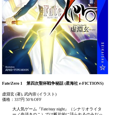
Fate/Zero 1 第四次聖杯戦争秘話 (星海社 e-FICTIONS)
虚淵玄 (著), 武内崇 (イラスト)
価格：337円
50％OFF
大人気ゲーム『Fate/stay night』（シナリオライタ
ー／奈須きのこ）では断片的に語られるのみだっ