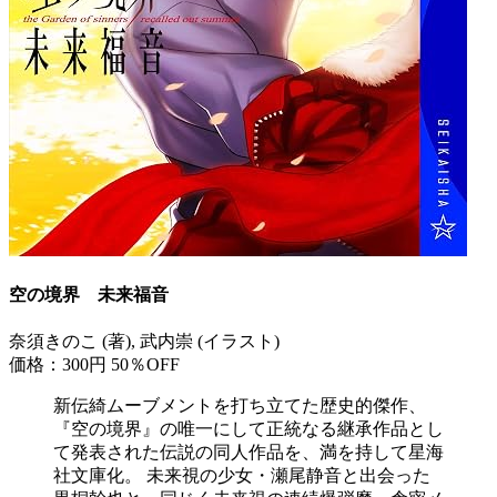
空の境界 未来福音
奈須きのこ (著), 武内崇 (イラスト)
価格：300円
50％OFF
新伝綺ムーブメントを打ち立てた歴史的傑作、
『空の境界』の唯一にして正統なる継承作品とし
て発表された伝説の同人作品を、満を持して星海
社文庫化。 未来視の少女・瀬尾静音と出会った