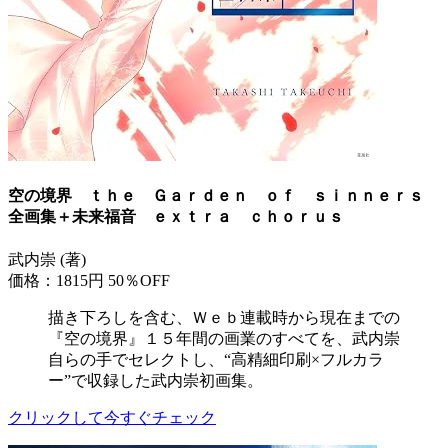
空の境界 ｔｈｅ Ｇａｒｄｅｎ ｏｆ ｓｉｎｎｅｒｓ
全画集＋未来福音 ｅｘｔｒａ ｃｈｏｒｕｓ
武内崇 (著)
価格：1815円
50％OFF
描き下ろしを含む、Ｗｅｂ連載時から現在までの
『空の境界』１５年間の画業のすべてを、武内崇
自らの手でセレクトし、“高精細印刷×フルカラ
ー”で収録した武内崇初画集。
クリックして今すぐチェック