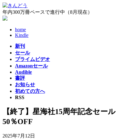
コ
ナ
ン
ビ
年内300万冊ペースで進行中（8月現在）
テ
ゲ
ン
ー
home
ツ
シ
Kindle
へ
ョ
ス
ン
新刊
キ
に
セール
ッ
移
プライムビデオ
プ
動
Amazonセール
Audible
書評
お知らせ
初めての方へ
RSS
【終了】星海社15周年記念セール
50％OFF
2025年7月12日