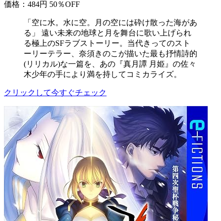
価格：484円
50％OFF
「空に水。水に空。月の空には砕け散った海があ
る」 遠い未来の地球と月を舞台に歌い上げられ
る極上のSFラブストーリー。当代きってのスト
ーリーテラー、奈須きのこが描いた最も抒情詩的
(リリカル)な一篇を、あの『真月譚 月姫』の佐々
木少年の手により満を持してコミカライズ。
クリックして今すぐチェック