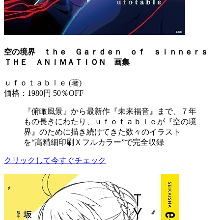
空の境界 ｔｈｅ Ｇａｒｄｅｎ ｏｆ ｓｉｎｎｅｒｓ
ＴＨＥ ＡＮＩＭＡＴＩＯＮ 画集
ｕｆｏｔａｂｌｅ (著)
価格：1980円
50％OFF
『俯瞰風景』から最新作『未来福音』まで、７年
もの長きにわたり、ｕｆｏｔａｂｌｅが『空の境
界』のために描き続けてきた数々のイラスト
を“高精細印刷Ｘフルカラー”で完全収録
クリックして今すぐチェック