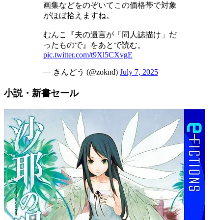
画集などをのぞいてこの価格帯で対象
がほぼ拾えますね。
むんこ『夫の遺言が「同人誌描け」だ
ったもので』をあとで読む。
pic.twitter.com/t9Xl5CXvgE
— きんどう (@zoknd)
July 7, 2025
小説・新書セール