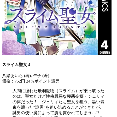
スライム聖女 4
八緒あいら (著), 午子 (著)
価格：752円
24％ポイント還元
人間に憧れた最弱魔物（スライム）が乗っ取った
のは、聖女だけど性格最悪な極悪令嬢・ジェリィ
の体だった！ ジェリィたち聖女を狙う、黒い装
束を纏った“謎男”を追い詰めることができたが、
謎男の使い魔によって胸を貫かれてしまう…!?