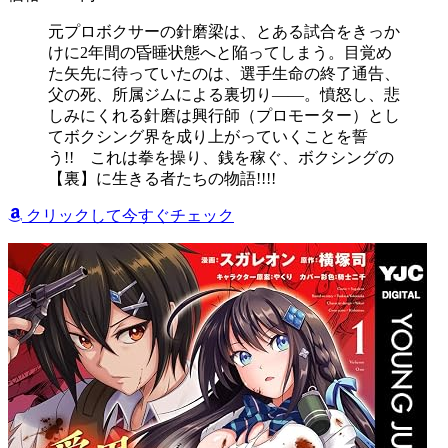
元プロボクサーの針磨梁は、とある試合をきっか
けに2年間の昏睡状態へと陥ってしまう。目覚め
た矢先に待っていたのは、選手生命の終了通告、
父の死、所属ジムによる裏切り――。憤怒し、悲
しみにくれる針磨は興行師（プロモーター）とし
てボクシング界を成り上がっていくことを誓
う!! これは拳を操り、銭を稼ぐ、ボクシングの
【裏】に生きる者たちの物語!!!!
クリックして今すぐチェック