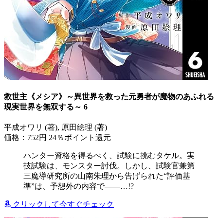
救世主《メシア》～異世界を救った元勇者が魔物のあふれる
現実世界を無双する～ 6
平成オワリ (著), 原田絵理 (著)
価格：752円
24％ポイント還元
ハンター資格を得るべく、試験に挑むタケル。実
技試験は、モンスター討伐。しかし、試験官兼第
三魔導研究所の山南朱理から告げられた“評価基
準”は、予想外の内容で――…!?
クリックして今すぐチェック