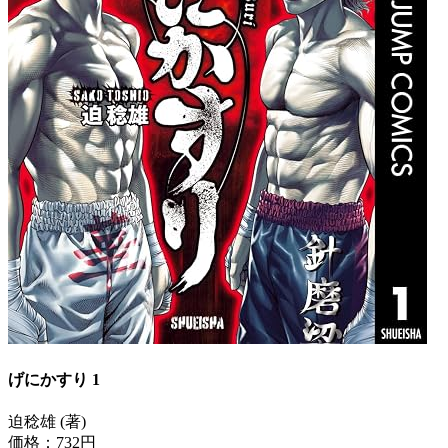
げにかすり 1
迫稔雄 (著)
価格：732円