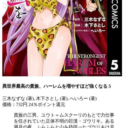
異世界最高の貴族、ハーレムを増やすほど強くなる 5
三木なずな (著), 木下さとし (著), へいろー (著)
価格：732円
24％ポイント還元
貴族の三男、ユウト＝ムスクーリのもとで力仕事
を任されていた正体不明の巨漢・ゴウリキ。ある
満月の夜、ふらふらと山を彷徨ったゴウリキは月