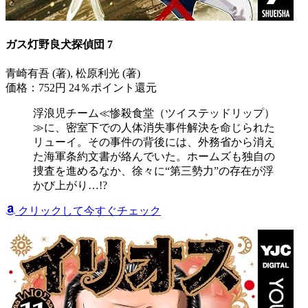
ガス灯野良犬探偵団 7
青崎有吾 (著), 松原利光 (著)
価格：752円
24％ポイント還元
浮浪児チーム≪惨殺食堂（ツイステッドリップ）
≫に、密室下での人体消失事件解決を命じられた
リューイ。その事件の背後には、外務省から消え
た海軍条約文書が絡んでいた。ホームズも独自の
捜査を進めるなか、徐々に“第三勢力”の存在が浮
かび上がり…!?
クリックして今すぐチェック