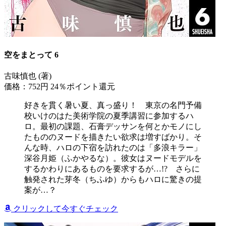
空をまとって 6
古味慎也 (著)
価格：752円
24％ポイント還元
好きを貫く暑い夏、真っ盛り！ 東京の名門予備
校いけのはた美術学院の夏季講習に参加するハ
ロ。最初の課題、石膏デッサンを何とかモノにし
たもののヌードを描きたい欲求は増すばかり。そ
んな時、ハロの下宿を訪れたのは「多浪キラー」
深谷月姫（ふかやるな）。彼女はヌードモデルを
するかわりにあるものを要求するが…!? さらに
触発された芽冬（ちふゆ）からもハロに驚きの提
案が…？
クリックして今すぐチェック