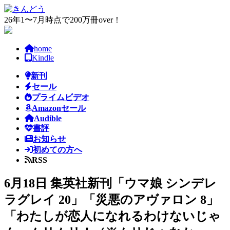
コ
ナ
ン
ビ
26年1〜7月時点で200万冊over！
テ
ゲ
ン
ー
home
ツ
シ
Kindle
へ
ョ
ス
ン
新刊
キ
に
セール
ッ
移
プライムビデオ
プ
動
Amazonセール
Audible
書評
お知らせ
初めての方へ
RSS
6月18日 集英社新刊「ウマ娘 シンデレ
ラグレイ 20」「災悪のアヴァロン 8」
「わたしが恋人になれるわけないじゃ