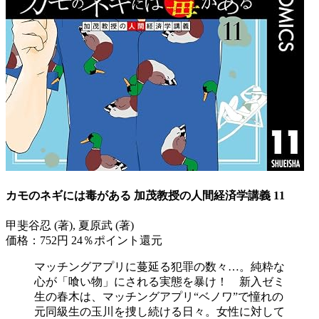
カモのネギには毒がある 加茂教授の人間経済学講義 11
甲斐谷忍 (著), 夏原武 (著)
価格：752円
24％ポイント還元
マッチングアプリに蔓延る犯罪の数々…。純粋な
心が「喰い物」にされる実態を暴け！ 新入ゼミ
生の春木は、マッチングアプリ“ベノワ”で憧れの
元同級生の玉川を捜し続ける日々。女性に対して