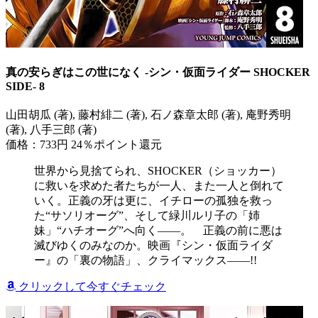
真の安らぎはこの世になく -シン・仮面ライダー SHOCKER
SIDE- 8
山田胡瓜 (著), 藤村緋二 (著), 石ノ森章太郎 (著), 庵野秀明
(著), 八手三郎 (著)
価格：733円
24％ポイント還元
世界から見捨てられ、SHOCKER（ショッカー）
に救いを求めた者たちが一人、また一人と倒れて
いく。正義の牙は更に、イチローの孤独を救っ
た“サソリオーグ”、そして緑川ルリ子の「姉
妹」“ハチオーグ”へ向く――。 正義の前に悪は
滅びゆくのみなのか。映画『シン・仮面ライダ
ー』の「裏の物語」、クライマックス――!!
クリックして今すぐチェック