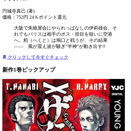
円城寺真己 (著)
価格：752円
24％ポイント還元
大阪で朱維屋会にやられっぱなしの伊莉雄会。そ
れでもパリスは相手のボス・崇目を狙いに空港
へ。粨（へくと）は鳩口と戦うが、その結果
―― 風が震え波が騒ぎ“半神”が動き出す!!
クリックして今すぐチェック
新作1巻ピックアップ