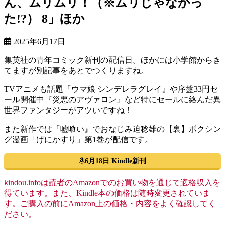
ん、ムリムリ！（※ムリじゃなかっ
た!?） 8」ほか
2025年6月17日
集英社の青年コミック新刊の配信日。ほかには小学館からき
てますが別記事をあとでつくりますね。
TVアニメも話題『ウマ娘 シンデレラグレイ』や序盤33円セ
ール開催中『災悪のアヴァロン』など特にセールに絡んだ異
世界ファンタジーがアツいですね！
また新作では『嘘喰い』でおなじみ迫稔雄の【裏】ボクシン
グ漫画「げにかすり」第1巻が配信です。
6月18日 Kindle新刊
kindou.infoは読者のAmazonでのお買い物を通じて適格収入を
得ています。また、Kindle本の価格は随時変更されていま
す。ご購入の前にAmazon上の価格・内容をよく確認してく
ださい。