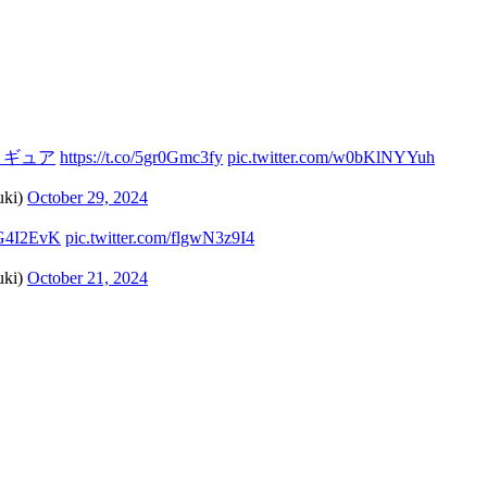
ィギュア
https://t.co/5gr0Gmc3fy
pic.twitter.com/w0bKlNYYuh
ki)
October 29, 2024
dG4I2EvK
pic.twitter.com/flgwN3z9I4
ki)
October 21, 2024