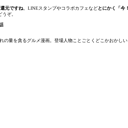
%還元ですね
。LINEスタンプやコラボカフェなど
とにかく「今
どうぞ。
話
外れの量を貪るグルメ漫画。登場人物ことごとくどこかおかし