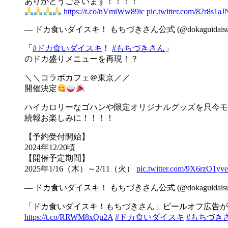
ありがとうございます！！！！
https://t.co/nVmiWw89ic
pic.twitter.com/82r8s1aJ
— ドカ食いダイスキ！ もちづきさん公式 (@dokaguidaisu
「
#ドカ食いダイスキ
！
#もちづきさん
」
のドカ盛りメニューを再現！？
＼＼コラボカフェ＠東京／／
開催決定
ハイカロリーなゴハンや限定オリジナルグッズを只今モ
続報お楽しみに！！！！
【予約受付開始】
2024年12/20頃
【開催予定期間】
2025年1/16（木）～2/11（火）
pic.twitter.com/9X6rzO1yve
— ドカ食いダイスキ！ もちづきさん公式 (@dokaguidaisu
「ドカ食いダイスキ！もちづきさん」ピールオフ広告が
https://t.co/RRWM8xQu2A
#ドカ食いダイスキ
#もちづき