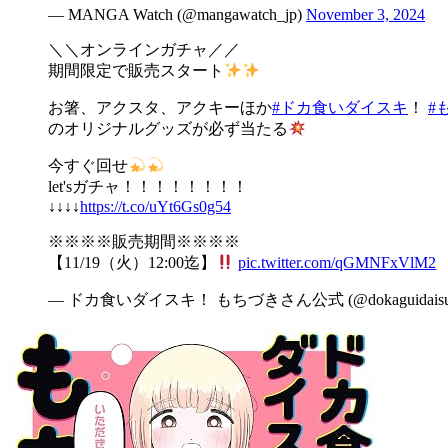
— MANGA Watch (@mangawatch_jp)
November 3, 2024
＼＼オンラインガチャ／／
期間限定で販売スタート
お箸、アクスタ、アクキーほか
#ドカ食いダイスキ
！
#
のオリジナルグッズが必ず当たる
今すぐ回せ
let'sガチャ！！！！！！！！
↓↓↓↓
https://t.co/uYt6Gs0g54
※※※※販売期間※※※※
【11/19（火）12:00迄】
pic.twitter.com/qGMNFxVlM2
— ドカ食いダイスキ！ もちづきさん公式 (@dokaguidaisu