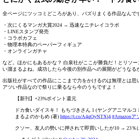
全ページにツッコミどころがあり、バズりまくる作品なんで
・次にくるマンガ大賞2024 → 迅速なニチレイコラボ
・LINEスタンプ発売
・コラボカフェ
・物理本特典のペーパーフィギュア
・オンラインガチャ
など。ほかにもあるかな？ 白泉社がここが勝負だ！とリソ
い溜まるよね。成功したら今後の別作品への展開がどうなる
出版社がすべての作品にここまで力をかけるのは無理とは思
アツい作品なので祭りに乗るなら今のうちですよ！
【新刊】+23%ポイント還元
ドカ食いダイスキ！ もちづきさん 1 (ヤングアニマルコミック
まるよのかもめ (著)
https://t.co/A4qQyNTXj4
#Amazon
クソー、友人の勢いに押されて即買いしたが10 → 23