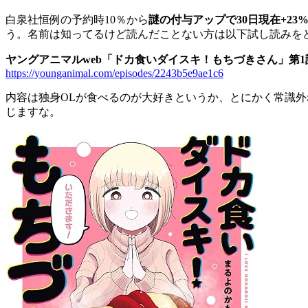
白泉社恒例の予約時10％から
謎の付与アップで30日現在+23
う。名前は知ってるけど読んだことない方は以下試し読みを
ヤングアニマルweb「ドカ食いダイスキ！もちづきさん」第1
https://younganimal.com/episodes/2243b5e9ae1c6
内容は独身OLが食べるのが大好きというか、とにかく常識
じますな。