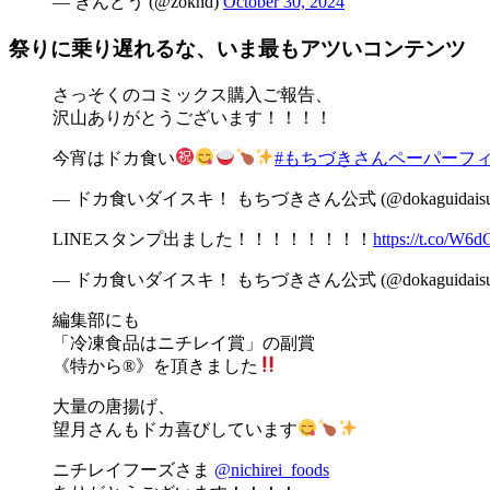
— きんどう (@zoknd)
October 30, 2024
祭りに乗り遅れるな、いま最もアツいコンテンツ
さっそくのコミックス購入ご報告、
沢山ありがとうございます！！！！
今宵はドカ食い
#もちづきさんペーパーフ
— ドカ食いダイスキ！ もちづきさん公式 (@dokaguidaisu
LINEスタンプ出ました！！！！！！！！
https://t.co/W6
— ドカ食いダイスキ！ もちづきさん公式 (@dokaguidaisu
編集部にも
「冷凍食品はニチレイ賞」の副賞
《特から®︎》を頂きました
大量の唐揚げ、
望月さんもドカ喜びしています
ニチレイフーズさま
@nichirei_foods