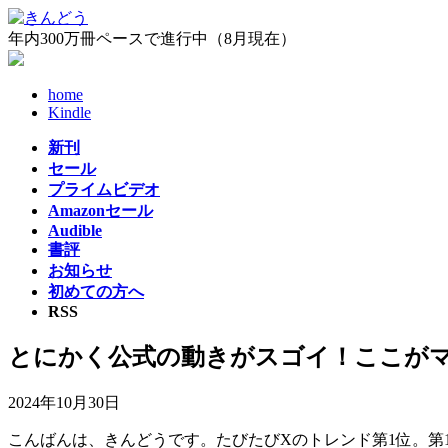
コ
ナ
ン
ビ
年内300万冊ペースで進行中（8月現在）
テ
ゲ
ン
ー
home
ツ
シ
Kindle
へ
ョ
ス
ン
新刊
キ
に
セール
ッ
移
プライムビデオ
プ
動
Amazonセール
Audible
書評
お知らせ
初めての方へ
RSS
とにかく公式の動きがスゴイ！ここがマ
2024年10月30日
こんばんは、きんどうです。たびたびXのトレンド第1位。第